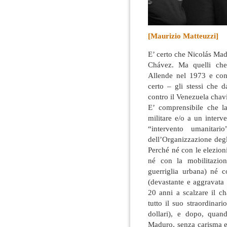
[Maurizio Matteuzzi]
E’ certo che Nicolás M
Chávez. Ma quelli che
Allende nel 1973 e co
certo – gli stessi che 
contro il Venezuela chavi
E’ comprensibile che l
militare e/o a un interv
“intervento umanitari
dell’Organizzazione deg
Perché né con le elezion
né con la mobilitazion
guerriglia urbana) né 
(devastante e aggravata 
20 anni a scalzare il 
tutto il suo straordinar
dollari), e dopo, qua
Maduro, senza carisma e 