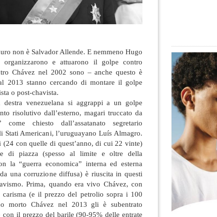
aduro non è Salvador Allende. E nemmeno Hugo
 organizzarono e attuarono il golpe contro
ntro Chávez nel 2002 sono – anche questo è
dal 2013 stanno cercando di montare il golpe
sta o post-chavista.
a destra venezuelana si aggrappi a un golpe
ento risolutivo dall’esterno, magari truccato da
o” come chiesto dall’assatanato segretario
li Stati Americani, l’uruguayano Luís Almagro.
i (24 con quelle di quest’anno, di cui 22 vinte)
e di piazza (spesso al limite e oltre della
con la “guerra economica” interna ed esterna
da una corruzione diffusa) è riuscita in questi
chavismo. Prima, quando era vivo Chávez, con
io carisma (e il prezzo del petrolio sopra i 100
ndo morto Chávez nel 2013 gli è subentrato
con il prezzo del barile (90-95% delle entrate