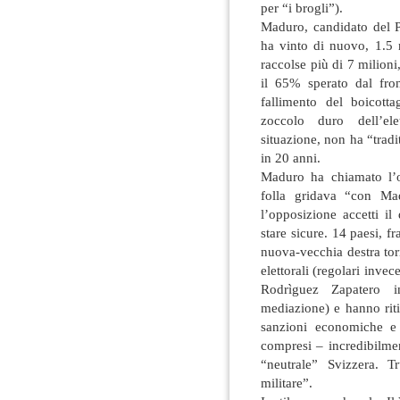
per “i brogli”).
Maduro, candidato del P
ha vinto di nuovo, 1.5
raccolse più di 7 milio
il 65% sperato dal fron
fallimento del boicott
zoccolo duro dell’ele
situazione, non ha “trad
in 20 anni.
Maduro ha chiamato l’o
folla gridava “con Ma
l’opposizione accetti i
stare sicure. 14 paesi, f
nuova-vecchia destra tor
elettorali (regolari inve
Rodrìguez Zapatero 
mediazione) e hanno rit
sanzioni economiche e 
compresi – incredibilme
“neutrale” Svizzera.
militare”.