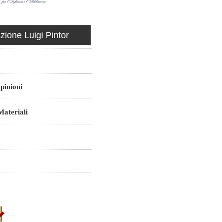
ione Luigi Pintor
pinioni
ateriali