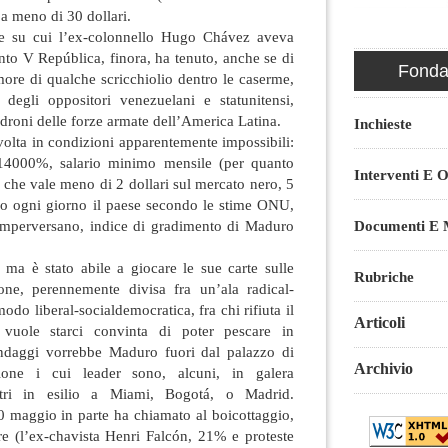
a meno di 30 dollari.
are su cui l’ex-colonnello Hugo Chávez aveva
nto V República, finora, ha tenuto, anche se di
Fondaz
rumore di qualche scricchiolio dentro le caserme,
 degli oppositori venezuelani e statunitensi,
adroni delle forze armate dell’America Latina.
Inchieste
olta in condizioni apparentemente impossibili:
 14000%, salario minimo mensile (per quanto
Interventi E O
 che vale meno di 2 dollari sul mercato nero, 5
no ogni giorno il paese secondo le stime ONU,
Documenti E M
 imperversano, indice di gradimento di Maduro
a è stato abile a giocare le sue carte sulle
Rubriche
one, perennemente divisa fra un’ala radical-
odo liberal-socialdemocratica, fra chi rifiuta il
Articoli
 vuole starci convinta di poter pescare in
ndaggi vorrebbe Maduro fuori dal palazzo di
Archivio
zione i cui leader sono, alcuni, in galera
 altri in esilio a Miami, Bogotá, o Madrid.
0 maggio in parte ha chiamato al boicottaggio,
re (l’ex-chavista Henri Falcón, 21% e proteste