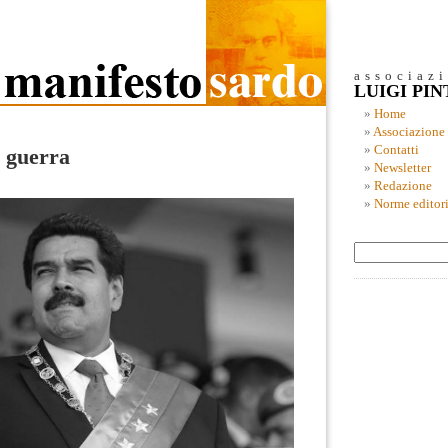
associaz
LUIGI PI
Home
Associazione
Contatti
n guerra
Newsletter
Redazione
Norme editori