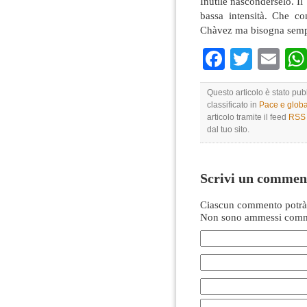
Inutile nasconderselo. Il
bassa intensità. Che c
Chàvez ma bisogna sempre
Faceboo
Twitte
Em
Questo articolo è stato pu
classificato in
Pace e globa
articolo tramite il feed
RSS 
dal tuo sito.
Scrivi un commen
Ciascun commento potrà 
Non sono ammessi comme