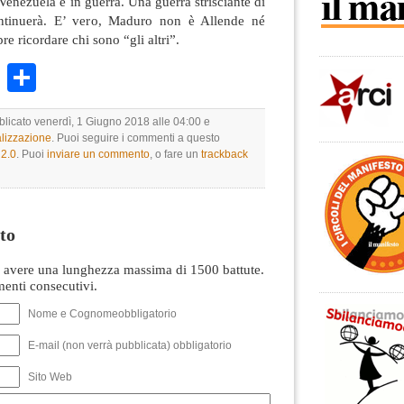
 Venezuela è in guerra. Una guerra strisciante di
ontinuerà. E’ vero, Maduro non è Allende né
 ricordare chi sono “gli altri”.
k
r
ail
WhatsApp
Condividi
bblicato venerdì, 1 Giugno 2018 alle 04:00 e
lizzazione
. Puoi seguire i commenti a questo
2.0
. Puoi
inviare un commento
, o fare un
trackback
to
avere una lunghezza massima di 1500 battute.
nti consecutivi.
Nome e Cognomeobbligatorio
E-mail (non verrà pubblicata) obbligatorio
Sito Web