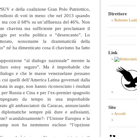
SUV e della coalizione Gran Polo Patriottico,
Direttore
 milioni di voti in meno che nel 2013 quando
Roberto Lod
ni, ma con il 68% su un’affluenza del 46%. Non
te chavista ma sufficiente per proclamare il
aggio per scelta politica o “desencanto”. Lo
ttorato, nonostante la drammaticità della
ito” né ha dimenticato cosa il chavismo ha fatto
Link
pposizione “al dialogo nazionale” mentre la
duro estoy seguro”. Ma è improbabile che
l dialogo e che le masse venezuelane possano
ra cui quelli dell’America Latina governati dalla
nata in auge, non hanno riconosciuto i risultati
ce per Russia e Cina e per l’ex-premier spagnolo
impegnato da tempo in una improbabile
irato gli ambasciatori da Caracas, annunciando
Sito
diplomatiche sempre più dure e asfissianti,
Accedi
nte? scandalosamente?- l’Unione Europea e la
 Trump non ha nemmeno escluso “l’opzione