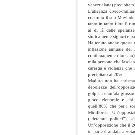
venezuelane) precipitato 
L’alleanza civico-milit
costruito il suo Movimie
tanto in tanto filtra il 
al di là delle speranze
storicamente signori e p
Ha tenuto anche questa v
inflazione annuale del
continuamente ritoccato)
mila persone che lascia
carestia e violenza che
precipitato al 20%.
Maduro non ha carisma m
debolezze dell’opposizi
golpista e un’ala grossom
gioco elettorale e chi
quell’80% che per i so
Miraflores. Un’opposi
(“detenuti politici”),
Un’opposizione che il 2
in parte è andata a vota