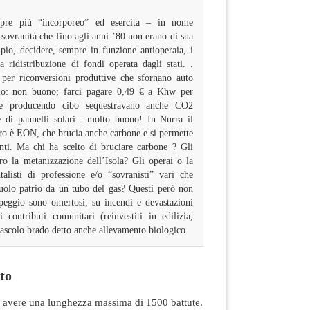
mpre più “incorporeo” ed esercita – in nome
– sovranità che fino agli anni ’80 non erano di sua
pio, decidere, sempre in funzione antioperaia, i
a ridistribuzione di fondi operata dagli stati. .
 per riconversioni produttive che sfornano auto
io: non buono; farci pagare 0,49 € a Khw per
(che producendo cibo sequestravano anche CO2
se di pannelli solari : molto buono! In Nurra il
aro è EON, che brucia anche carbone e si permette
nti. Ma chi ha scelto di bruciare carbone ? Gli
ro la metanizzazione dell’Isola? Gli operai o la
alisti di professione e/o “sovranisti” vari che
suolo patrio da un tubo del gas? Questi però non
peggio sono omertosi, su incendi e devastazioni
 contributi comunitari (reinvestiti in edilizia,
 pascolo brado detto anche allevamento biologico.
to
avere una lunghezza massima di 1500 battute.