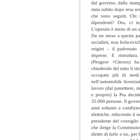
dal governo, dalla stamp
stata subito dopo resa s
che sono seguiti. Chi 
dipendenti? Ora, ci i
L’operaio è meno di un u
Da un mese a questa part
socialisti, non bolscevi
origini – il padronato 
imprese. E ristruttur
(Peugeot +Citroen) ha 
chiudendo del tutto il sit
occupato più di metà 
nell’automobile licenziat
lavoro (dal panettiere, ma
e proprio) la Psa decid
35.000 persone. Il govern
aiuti soltanto a condizi
elettriche, riducendo il 
presidente del consiglio
che dirige la Commissio
diritto di farlo o no, p