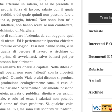
he afferrare un salario, se se ne presenta la
 propria forza di lavoro; salario con il quale
 redditi, e del quale quindi non possono fare a
Fondaz
ina o, peggio, infetta? Non sono loro né a
i infettare, non hanno scelta se non combattere,
olchimico di Marghera.
Inchieste
loro di cambiare l’azienda, da cui traggono quel
 di niente. Ed è perfettamente ipocrita chiedere
Interventi E O
 produrre ecologico. Essi non hanno scelta, e se
quella di perdere il lavoro o rischiare di
Documenti E M
o prima di avvelenarsi, salvo battersi poi per
ossono fare altrimenti.
i alleanza fra operai e capitale. Nella difesa di
Rubriche
gli operai non sono “alleati” con la proprietà
oprietà. Quando Viale o altri dicono: si produca
Articoli
produzione ecologicamente sana, si cessi di
 chi parlano? Seriamente? Seriamente possono
Archivio
prietà, privata o pubblica, diretta o per azioni,
ale, e solo ad essa, i salariati non potendo
é come né dove produrre. Sì, qualche volta
ome nel ’69, ma sono stati sconfitti dai padroni,