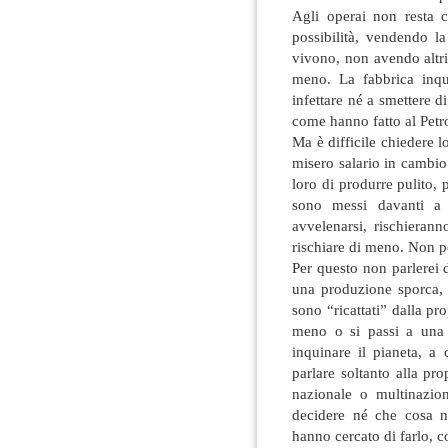
Agli operai non resta c
possibilità, vendendo la
vivono, non avendo altri
meno. La fabbrica inqu
infettare né a smettere d
come hanno fatto al Petr
Ma è difficile chiedere 
misero salario in cambio
loro di produrre pulito,
sono messi davanti a 
avvelenarsi, rischierann
rischiare di meno. Non p
Per questo non parlerei d
una produzione sporca, 
sono “ricattati” dalla pr
meno o si passi a una 
inquinare il pianeta, a
parlare soltanto alla pro
nazionale o multinazion
decidere né che cosa n
hanno cercato di farlo, c