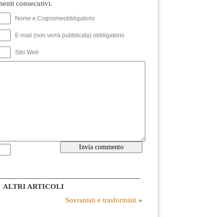
nti consecutivi.
Nome e Cognomeobbligatorio
E-mail (non verrà pubblicata) obbligatorio
Sito Web
----------------------------------------------------------
ALTRI ARTICOLI
Sovranisti e trasformisti
»