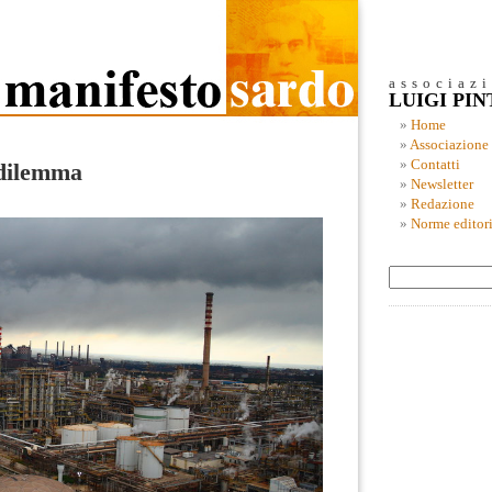
associaz
LUIGI PI
Home
Associazione
Contatti
l dilemma
Newsletter
Redazione
Norme editori