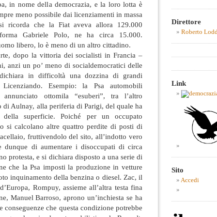
a, in nome della democrazia, e la loro lotta è
empre meno possibile dai licenziamenti in massa
Direttore
si ricorda che la Fiat aveva allora 129.000
Roberto Lod
nforma Gabriele Polo, ne ha circa 15.000.
omo libero, lo è meno di un altro cittadino.
e, dopo la vittoria dei socialisti in Francia –
chi, anzi un po’ meno di socialdemocratici delle
dichiara in difficoltà una dozzina di grandi
Link
a. Licenziando. Esempio: la Psa automobili
annunciato ottomila “esuberi”, tra l’altro
o di Aulnay, alla periferia di Parigi, del quale ha
della superficie. Poiché per un occupato
o si calcolano altre quattro perdite di posti di
cellaio, fruttivendolo del sito, all’indotto vero
e dunque di aumentare i disoccupati di circa
o protesta, e si dichiara disposto a una serie di
one che la Psa imposti la produzione in vetture
Sito
noto inquinamento della benzina o diesel. Zac, il
Accedi
 d’Europa, Rompuy, assieme all’altra testa fina
ne, Manuel Barroso, aprono un’inchiesta se ha
er le conseguenze che questa condizione potrebbe