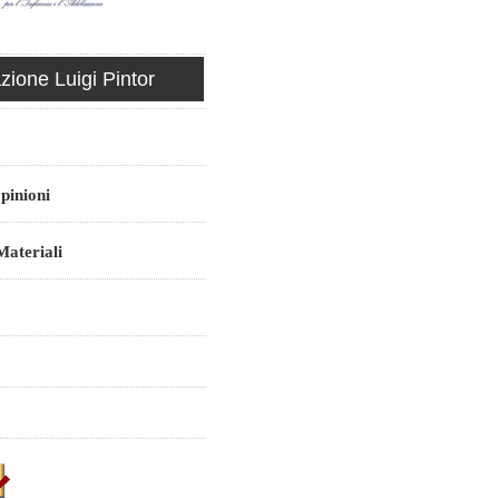
ione Luigi Pintor
pinioni
ateriali