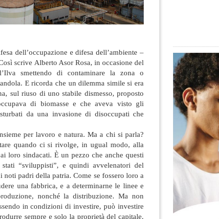
fesa dell’occupazione e difesa dell’ambiente –
Così scrive Alberto Asor Rosa, in occasione del
l’Ilva smettendo di contaminare la zona o
nandola. E ricorda che
un dilemma simile si era
ana, sul riuso di uno stabile dismesso, proposto
occupava di biomasse e che aveva visto gli
disturbati da una invasione di disoccupati che
nsieme per lavoro e natura. Ma a chi si parla?
tare quando ci si rivolge, in ugual modo, alla
e ai loro sindacati. È un pezzo che anche questi
stati “sviluppisti”, e quindi avvelenatori del
i noti padri della patria. Come se fossero loro a
udere una fabbrica, e a determinarne le linee e
 produzione, nonché la distribuzione. Ma non
ssendo in condizioni di investire, può investire
rodurre sempre e solo la proprietà del capitale.