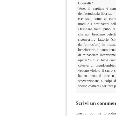
Codiretti?
Vero: il capitale è se
dell’ortodossia liberista 
esclusiva, come, ad esem
modi e i destinatari dell
Destinare fondi pubblici
che non bruciano petrol
riconvertire fattorie 
dall’atmosfera) in diste
beneficiario di tanto den
di minacciare licenziame
operai? Chi si batte cont
caterva di pseudoambient
vedono violato il sacro 
hanno niente da dire, o 
sovvenzionate a colpi di
spesso costiera) per fare
Scrivi un commen
Ciascun commento potrà 