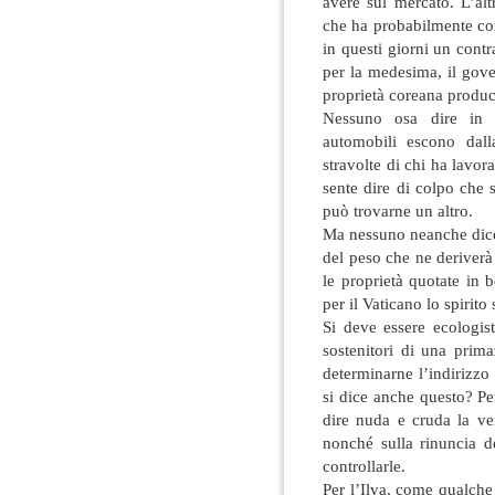
avere sul mercato. L’alt
che ha probabilmente co
in questi giorni un contr
per la medesima, il gov
proprietà coreana produca
Nessuno osa dire in 
automobili escono dall
stravolte di chi ha lavor
sente dire di colpo che s
può trovarne un altro.
Ma nessuno neanche dice 
del peso che ne deriverà 
le proprietà quotate in 
per il Vaticano lo spirit
Si deve essere ecologis
sostenitori di una prim
determinarne l’indirizzo
si dice anche questo? Pe
dire nuda e cruda la ve
nonché sulla rinuncia de
controllarle.
Per l’Ilva, come qualche