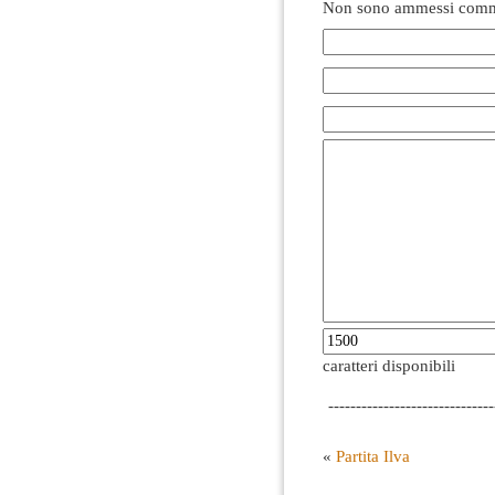
Non sono ammessi comme
caratteri disponibili
------------------------------
«
Partita Ilva