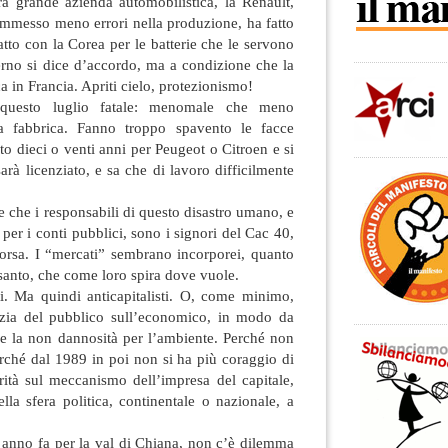
ra grande azienda automobilistica, la Renault,
mmesso meno errori nella produzione, ha fatto
atto con la Corea per le batterie che le servono
erno si dice d’accordo, ma a condizione che la
 in Francia. Apriti cielo, protezionismo!
questo luglio fatale: menomale che meno
a fabbrica. Fanno troppo spavento le facce
ato dieci o venti anni per Peugeot o Citroen e si
arà licenziato, e sa che di lavoro difficilmente
che i responsabili di questo disastro umano, e
per i conti pubblici, sono i signori del Cac 40,
borsa. I “mercati” sembrano incorporei, quanto
o santo, che come loro spira dove vuole.
ti. Ma quindi anticapitalisti. O, come minimo,
azia del pubblico sull’economico, in modo da
 e la non dannosità per l’ambiente. Perché non
rché dal 1989 in poi non si ha più coraggio di
rità sul meccanismo dell’impresa del capitale,
lla sfera politica, continentale o nazionale, a
 anno fa per la val di Chiana, non c’è dilemma