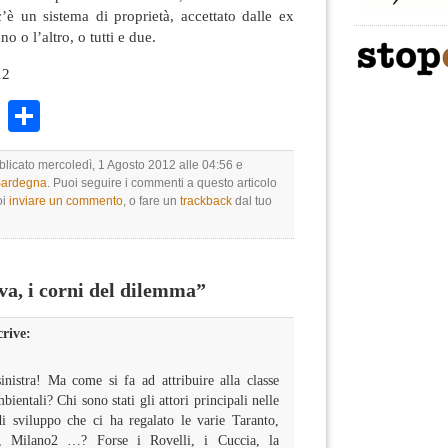
’è un sistema di proprietà, accettato dalle ex
no o l’altro, o tutti e due.
12
k
r
ail
WhatsApp
Condividi
blicato mercoledì, 1 Agosto 2012 alle 04:56 e
 Sardegna
. Puoi seguire i commenti a questo articolo
oi
inviare un commento
, o fare un
trackback
dal tuo
a, i corni del dilemma”
crive:
inistra! Ma come si fa ad attribuire alla classe
bientali? Chi sono stati gli attori principali nelle
di sviluppo che ci ha regalato le varie Taranto,
s, Milano2 …? Forse i Rovelli, i Cuccia, la