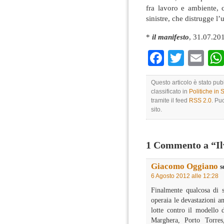
fra lavoro e ambiente, c
sinistre, che distrugge l’u
*
il manifesto
, 31.07.20
Faceboo
Twitte
Em
Questo articolo è stato pub
classificato in
Politiche in
tramite il feed
RSS 2.0
. Pu
sito.
1 Commento a “Ilv
Giacomo Oggiano
s
6 Agosto 2012 alle 12:28
Finalmente qualcosa di s
operaia le devastazioni am
lotte contro il modello 
Marghera, Porto Torre