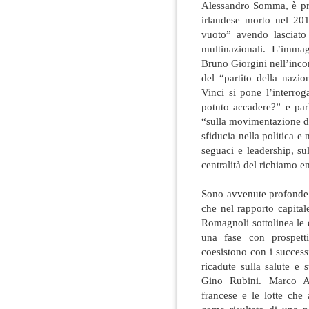
Alessandro Somma, è prof
irlandese morto nel 201
vuoto” avendo lasciato
multinazionali. L’immag
Bruno Giorgini nell’inco
del “partito della nazi
Vinci si pone l’interrog
potuto accadere?” e par
“sulla movimentazione di
sfiducia nella politica e n
seguaci e leadership, su
centralità del richiamo e
Sono avvenute profonde t
che nel rapporto capital
Romagnoli sottolinea le di
una fase con prospetti
coesistono con i success
ricadute sulla salute e 
Gino Rubini. Marco As
francese e le lotte che 