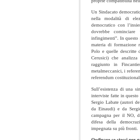
proprie compatibilità nell
Un Sindacato democratico
nella modalità di ele
democratico con l’insie
dovrebbe cominciare 
infingimenti”. In questo
materia di formazione 
Polo e quelle descritte
Cerusici) che analizza
raggiunto in Fincantie
metalmeccanici, i refere
referendum costituzional
Sull’esistenza di una si
interviste fatte in ques
Sergio Labate (autori de
da Einaudi) e da Sergi
campagna per il NO, da 
difesa della democrazi
impegnata su più fronti.
Ordinare se stessi per 