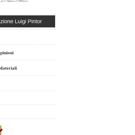
ione Luigi Pintor
pinioni
ateriali