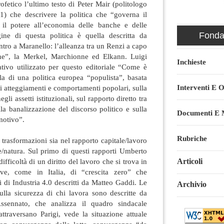
etico l’ultimo testo di Peter Mair (politologo
1) che descrivere la politica che “governa il
 il potere all’economia delle banche e delle
Fondaz
ine di questa politica è quella descritta da
ntro a Maranello: l’alleanza tra un Renzi a capo
one”, la Merkel, Marchionne ed Elkann. Luigi
Inchieste
ativo utilizzato per questo editoriale “Come è
la di una politica europea “populista”, basata
Interventi E O
 atteggiamenti e comportamenti popolari, sulla
egli assetti istituzionali, sul rapporto diretto tra
lla banalizzazione del discorso politico e sulla
Documenti E M
motivo”.
Rubriche
rasformazioni sia nel rapporto capitale/lavoro
e/natura. Sul primo di questi rapporti Umberto
Articoli
fficoltà di un diritto del lavoro che si trova in
ve, come in Italia, di “crescita zero” che
i di Industria 4.0 descritti da Matteo Gaddi. Le
Archivio
sulla sicurezza di chi lavora sono descritte da
sennato, che analizza il quadro sindacale
attraversano Parigi, vede la situazione attuale