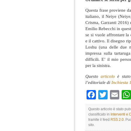
Questa frase proviene da
italiano, il Neiye (Neiy
Crisma, Garzanti 2016) e
Emilio Rebecchi in quest
se si vuole affrontare la
e il cattivo. Il disegno r
Loshu (una delle due m
impressa sulla tartarug
difficili. E’ il mio per
per la sinistra.
Questo
articolo
è stato
l’editoriale di
Inchiesta 
Faceboo
Twitte
Em
Questo articolo è stato pu
classificato in
Interventi e 
tramite il feed
RSS 2.0
. Pu
sito.