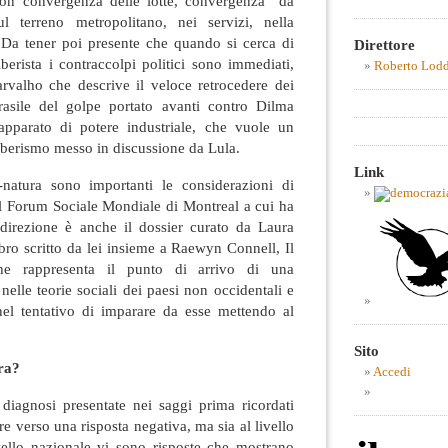
non convergenza delle lotte, convergenza “da
ul terreno metropolitano, nei servizi, nella
o”. Da tener poi presente che quando si cerca di
Direttore
berista i contraccolpi politici sono immediati,
Roberto Lod
rvalho che descrive il veloce retrocedere dei
Brasile del golpe portato avanti contro Dilma
apparato di potere industriale, che vuole un
liberismo messo in discussione da Lula.
Link
e-natura sono importanti le considerazioni di
il Forum Sociale Mondiale di Montreal a cui ha
 direzione è anche il dossier curato da Laura
libro scritto da lei insieme a Raewyn Connell, Il
 che rappresenta il punto di arrivo di una
nelle teorie sociali dei paesi non occidentali e
 nel tentativo di imparare da esse mettendo al
Sito
tra?
Accedi
 diagnosi presentate nei saggi prima ricordati
 verso una risposta negativa, ma sia al livello
ivello nazionale vi sono risposte che mostrano