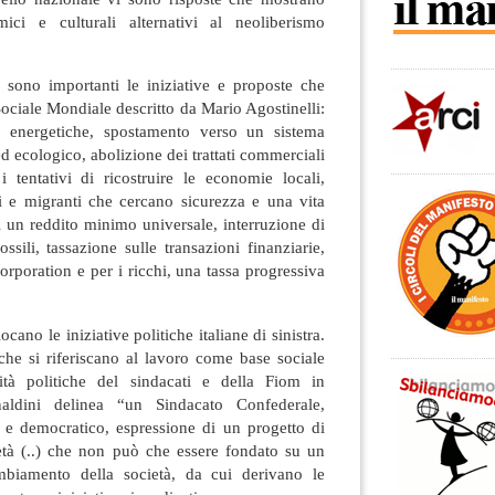
mici e culturali alternativi al neoliberismo
e sono importanti le iniziative e proposte che
ciale Mondiale descritto da Mario Agostinelli:
i energetiche, spostamento verso un sistema
ed ecologico, abolizione dei trattati commerciali
i tentativi di ricostruire le economie locali,
ti e migranti che cercano sicurezza e una vita
i un reddito minimo universale, interruzione di
ossili, tassazione sulle transazioni finanziarie,
corporation e per i ricchi, una tassa progressiva
ocano le iniziative politiche italiane di sinistra.
che si riferiscano al lavoro come base sociale
ità politiche del sindacati e della Fiom in
naldini delinea “un Sindacato Confederale,
e democratico, espressione di un progetto di
tà (..) che non può che essere fondato su un
mbiamento della società, da cui derivano le