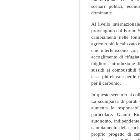
scenari politici, econo
dominante.
Al livello internazional
provengono dal Forum So
cambiamenti nelle font
agricolo più localizzato 
che interferiscono con 
accoglimento di rifugia
migliore, introduzione d
sussidi ai combustibili f
tasse più elevate per le 
per il carbonio.
In questo scenario si coll
La scomparsa di partiti 
aumenta le responsabil
particolare. Gianni Ri
autonomo, indipendente 
cambiamento della socie
proprio progetto di ca