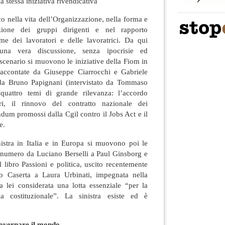
a stessa iniziativa rivendicativa
 nella vita dell’Organizzazione, nella forma e
zione dei gruppi dirigenti e nel rapporto
me dei lavoratori e delle lavoratrici. Da qui
una vera discussione, senza ipocrisie ed
 scenario si muovono le iniziative della Fiom in
raccontate da Giuseppe Ciarrocchi e Gabriele
 da Bruno Papignani (intervistato da Tommaso
 quattro temi di grande rilevanza: l’accordo
ri, il rinnovo del contratto nazionale dei
ndum promossi dalla Cgil contro il Jobs Act e il
e.
nistra in Italia e in Europa si muovono poi le
to numero da Luciano Berselli a Paul Ginsborg e
l libro Passioni e politica, uscito recentemente
o Caserta a Laura Urbinati, impegnata nella
lei considerata una lotta essenziale “per la
a costituzionale”. La sinistra esiste ed è
governare il mondo