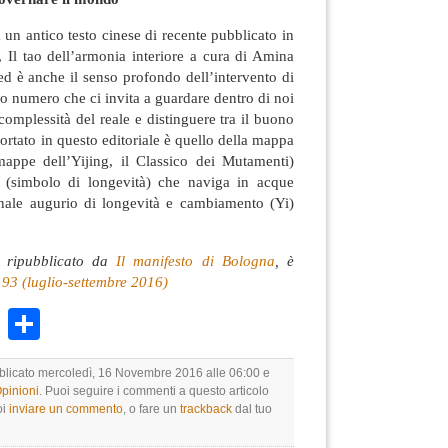
 un antico testo cinese di recente pubblicato in
e, Il tao dell’armonia interiore a cura di Amina
d è anche il senso profondo dell’intervento di
o numero che ci invita a guardare dentro di noi
 complessità del reale e distinguere tra il buono
iportato in questo editoriale è quello della mappa
appe dell’Yijing, il Classico dei Mutamenti)
a (simbolo di longevità) che naviga in acque
sonale augurio di longevità e cambiamento (Yi)
 ripubblicato da
Il manifesto di Bologna
, è
193 (luglio-settembre 2016)
k
r
ail
WhatsApp
Condividi
bblicato mercoledì, 16 Novembre 2016 alle 06:00 e
Opinioni
. Puoi seguire i commenti a questo articolo
oi
inviare un commento
, o fare un
trackback
dal tuo