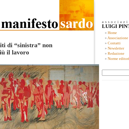
associaz
LUIGI PI
Home
Associazione
Contatti
ti di “sinistra” non
Newsletter
ù il lavoro
Redazione
Norme editori