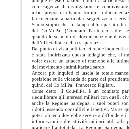
dunque le esercitazioni militari. La richiesta 
con esigenze di divulgazione e condivisione e
uffici preposti ci hanno fornito la documenta
fare menzioni a particolari segretezze o riserva
Siamo stupiti che la stampa abbia parlato di ca
del Co.Mi.Pa. (Comitato Paritetico sulle ser
quando lo scambio di documentazione è avven
dell’ufficialità e della trasparenza.
Dal punto di vista politico, ci rende inquieti la
è stata indirizzata questa indagine che, al 
voler essere un attacco di reazione alle ultime 
del movimento antimilitarista sardo.
Ancora più inquieti ci lascia la totale manca
posizione sulla vicenda da parte del presidente
quindi del Co.Mi.Pa., Francesco Pigliaru.
Come detto, il Co.Mi.Pa. è un comitato pari
riequilibrare gli interessi militari con quelli civ
anche la Regione Sardegna. I suoi poteri so
ridotti, essendo consultivi e ispettivi. Ma se q
poteri almeno dovrebbe servire a diffondere il 
informazioni sulle attività militari utili alla
praticare l’autotutela. La Regione Sardegna d