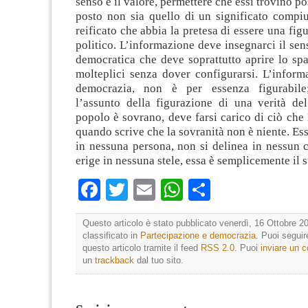
senso e il valore, permettere che essi trovino p
posto non sia quello di un significato compiu
reificato che abbia la pretesa di essere una fig
politico. L’informazione deve insegnarci il sens
democratica che deve soprattutto aprire lo spa
molteplici senza dover configurarsi. L’inform
democrazia, non è per essenza figurabil
l’assunto della figurazione di una verità de
popolo è sovrano, deve farsi carico di ciò che 
quando scrive che la sovranità non è niente. Es
in nessuna persona, non si delinea in nessun 
erige in nessuna stele, essa è semplicemente il
Facebook
Twitter
Email
WhatsApp
Condividi
Questo articolo è stato pubblicato venerdì, 16 Ottobre 20
classificato in
Partecipazione e democrazia
. Puoi segui
questo articolo tramite il feed
RSS 2.0
. Puoi
inviare un
un
trackback
dal tuo sito.