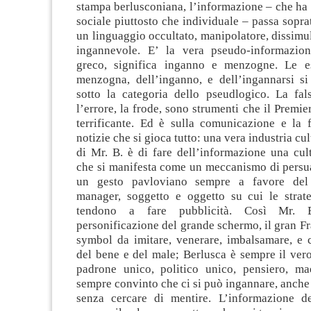
stampa berlusconiana, l’informazione – che ha
sociale piuttosto che individuale – passa soprat
un linguaggio occultato, manipolatore, dissimu
ingannevole. E’ la vera pseudo-informazion
greco, significa inganno e menzogne. Le es
menzogna, dell’inganno, e dell’ingannarsi si 
sotto la categoria dello pseudlogico. La fals
l’errore, la frode, sono strumenti che il Premie
terrificante. Ed è sulla comunicazione e la f
notizie che si gioca tutto: una vera industria cul
di Mr. B. è di fare dell’informazione una cult
che si manifesta come un meccanismo di persua
un gesto pavloviano sempre a favore del
manager, soggetto e oggetto su cui le strat
tendono a fare pubblicità. Così Mr. 
personificazione del grande schermo, il gran Fra
symbol da imitare, venerare, imbalsamare, e c
del bene e del male; Berlusca è sempre il ver
padrone unico, politico unico, pensiero, ma
sempre convinto che ci si può ingannare, anche 
senza cercare di mentire. L’informazione d