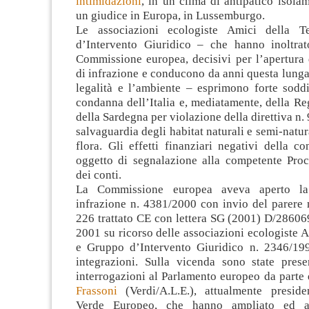
intimidazioni
, in un clima di antipatico isola
un giudice in Europa, in Lussemburgo.
Le associazioni ecologiste Amici della 
d’Intervento Giuridico – che hanno inoltrato
Commissione europea, decisivi per l’apertura 
di infrazione e conducono da anni questa lunga 
legalità e l’ambiente – esprimono forte soddi
condanna dell’Italia e, mediatamente, della R
della Sardegna per violazione della direttiva n.
salvaguardia degli habitat naturali e semi-natura
flora. Gli effetti finanziari negativi della 
oggetto di segnalazione alla competente Proc
dei conti.
La Commissione europea aveva aperto la
infrazione n. 4381/2000 con invio del parere 
226 trattato CE con lettera SG (2001) D/28606
2001 su ricorso delle associazioni ecologiste A
e Gruppo d’Intervento Giuridico n. 2346/19
integrazioni. Sulla vicenda sono state pres
interrogazioni al Parlamento europeo da parte 
Frassoni
(Verdi/A.L.E.), attualmente preside
Verde Europeo, che hanno ampliato ed ap