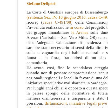
Stefano Deliperi
La Corte di Giustizia europea di Lussemburg
(
sentenza Sez. IV, 10 giugno 2010, causa C-49
ricorso (
causa C-491/08
) della Commission
l’avvenuta realizzazione
in corso
del progetto t
del gruppo immobiliare
Is Arenas
sulle dun
Arenas (Narbolìa – San Vero Milis, OR) senza
di un’adeguata valutazione di incidenza am
sarebbe stato necessario ai sensi della dirett
sulla salvaguardia degli habitat naturali e s
fauna e la flora, trattandosi di un sito
comunitaria.
Ha avuto, così, fine lo scandaloso atteggia
quando non di pesante compromissione, tenuto
nazionali, regionali e locali in favore di una de
iniziative speculative mai sbarcate in Sardegna.
Per lunghi anni chi si è opposto a questa specu
in palese spregio delle normative di tutel
maniera disinteressata e trasparente è stato 
pressioni,
diffamazioni
,
iniziative legali priv