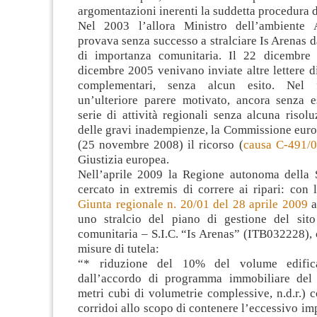
argomentazioni inerenti la suddetta procedura d
Nel 2003 l’allora Ministro dell’ambiente A
provava senza successo a stralciare Is Arenas dal
di importanza comunitaria. Il 22 dicembre
dicembre 2005 venivano inviate altre lettere 
complementari, senza alcun esito. Nel 
un’ulteriore parere motivato, ancora senza 
serie di attività regionali senza alcuna risolu
delle gravi inadempienze, la Commissione euro
(25 novembre 2008) il ricorso (
causa C-491/
Giustizia europea.
Nell’aprile 2009 la Regione autonoma della
cercato in extremis di correre ai ripari: con
Giunta regionale n. 20/01 del 28 aprile 2009
a
uno stralcio del piano di gestione del sit
comunitaria – S.I.C. “Is Arenas” (ITB032228), 
misure di tutela:
“* riduzione del 10% del volume edifica
dall’accordo di programma immobiliare del
metri cubi di volumetrie complessive, n.d.r.) c
corridoi allo scopo di contenere l’eccessivo imp