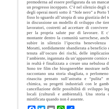
premoderna ad essere prefigurata da un mancat
un progresso inceppato. C’è nel silenzio degli o
degli operai morti sotto il “Sole nero” a Porto 
fisso lo sguardo all’utopia di una giustizia del
in discussione un modello di sviluppo che tiene
lavoratori, costretti ad accettare di convivere
per la propria salute pur di lavorare. E c
montante dentro la comunità sarrochese, anche
subire in silenzio l’ipocrita benevolenza 
Moratti, sordidamente sbandierata a beneficio
tenuta all’oscuro dei rischi, delle implicazi
l’ambiente, ingannata da un’apparente cornice 
in realtà è finalizzata a creare una nebulosa di
Sono tre film che bisognerebbe mostrare nell
raccontano una storia sbagliata, o perlomeno
rinascita pensato sull’astratta e “pulita” m
chimica, su progetti industriali con le gamb
cancellazione delle possibilità di sviluppo leg
locali (culturali e ambientali). Una storia 
mistificata quando non è assente.