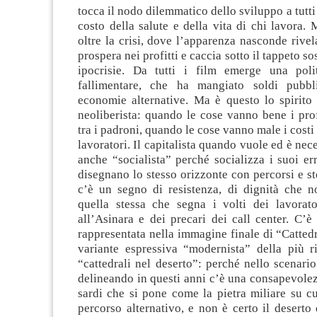
tocca il nodo dilemmatico dello sviluppo a tutti 
costo della salute e della vita di chi lavora.
oltre la crisi, dove l’apparenza nasconde rivel
prospera nei profitti e caccia sotto il tappeto sos
ipocrisie. Da tutti i film emerge una polit
fallimentare, che ha mangiato soldi pubbl
economie alternative. Ma è questo lo spirito 
neoliberista: quando le cose vanno bene i prof
tra i padroni, quando le cose vanno male i costi 
lavoratori. Il capitalista quando vuole ed è nec
anche “socialista” perché socializza i suoi erro
disegnano lo stesso orizzonte con percorsi e st
c’è un segno di resistenza, di dignità che 
quella stessa che segna i volti dei lavorato
all’Asinara e dei precari dei call center. C’
rappresentata nella immagine finale di “Cattedr
variante espressiva “modernista” della più ri
“cattedrali nel deserto”: perché nello scenari
delineando in questi anni c’è una consapevolez
sardi che si pone come la pietra miliare su cu
percorso alternativo, e non è certo il desert