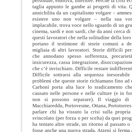
personale, emotiva, interiore. Perché la crisi e
taglia appunto le gambe ai progetti di vita. 
annichilita da un capitalismo volgare – ammes
esistere uno non volgare – nella sua vor
implacabile, trova voce nello sguardo di un gru
cinema, sardi e non sardi, che da anni cerca di 
questi lavoratori che nella solitudine della lor
portano il testimone di storie comuni a dec
migliaia di altri lavoratori. Storie difficili p
che annodano spesso sofferenza, precarietà
insicurezza, cassa integrazione, disoccupazione 
che c’è invischiato. Difficile restare indifferent
Difficile sottrarsi alla sequenza inesorabi
problemi che queste storie richiamano fino ad ur
Carboni porta alta luce lo sradicamento che
causato nelle persone e nelle culture (e in f
non si possono separare). Il viaggio di
Macchiareddu, Portovesme, Ottana, Portotorres
parlare chi ha vissuto la crisi sulla propria
svincolato (per forza o per scelta) da quei proge
ha tentato altre strade, un ritorno al passato o
fosse anche una nuova strada. Atzeni si ferma 