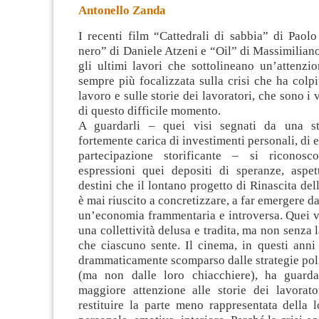
Antonello Zanda
I recenti film “Cattedrali di sabbia” di Paol
nero” di Daniele Atzeni e “Oil” di Massimilia
gli ultimi lavori che sottolineano un’attenzi
sempre più focalizzata sulla crisi che ha colp
lavoro
e sulle storie dei lavoratori, che sono i 
di questo difficile momento.
A guardarli – quei visi segnati da una st
fortemente carica di investimenti personali, di ec
partecipazione storificante – si riconosc
espressioni quei depositi di speranze, aspett
destini che il lontano progetto di Rinascita de
è mai riuscito a concretizzare, a far emergere da
un’economia frammentaria e introversa. Quei v
una collettività delusa e tradita, ma non senza 
che ciascuno sente. Il cinema, in questi anni
drammaticamente scomparso dalle strategie polit
(ma non dalle loro chiacchiere), ha guard
maggiore attenzione alle storie dei lavorato
restituire la parte meno rappresentata della l