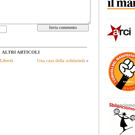
----------------------------------------------------------
ALTRI ARTICOLI
 Libertà
Una casa della solidarietà
»