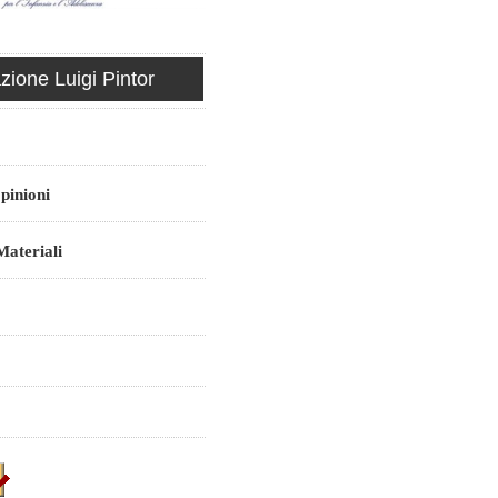
ione Luigi Pintor
pinioni
ateriali