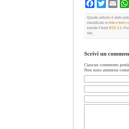
Faceboo
Twitte
Em
Questo articolo è stato pu
classificato in
Arte e beni cu
tramite il feed
RSS 2.0
. Pu
sito.
Scrivi un commen
Ciascun commento potrà 
Non sono ammessi comme