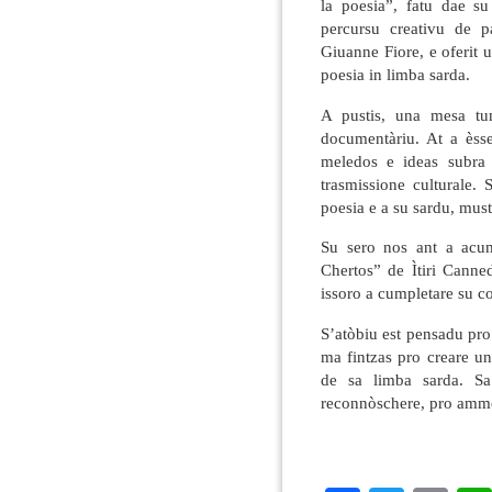
la poesia”, fatu dae su
percursu creativu de p
Giuanne Fiore, e oferit 
poesia in limba sarda.
A pustis, una mesa tu
documentàriu. At a ès
meledos e ideas subra s
trasmissione culturale.
poesia e a su sardu, must
Su sero nos ant a acum
Chertos” de Ìtiri Canned
issoro a cumpletare su c
S’atòbiu est pensadu pro
ma fintzas pro creare un
de sa limba sarda. Sa
reconnòschere, pro amme