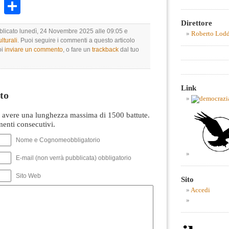
k
r
ail
WhatsApp
Condividi
Direttore
bblicato lunedì, 24 Novembre 2025 alle 09:05 e
Roberto Lod
lturali
. Puoi seguire i commenti a questo articolo
oi
inviare un commento
, o fare un
trackback
dal tuo
Link
to
avere una lunghezza massima di 1500 battute.
nti consecutivi.
Nome e Cognomeobbligatorio
E-mail (non verrà pubblicata) obbligatorio
Sito Web
Sito
Accedi