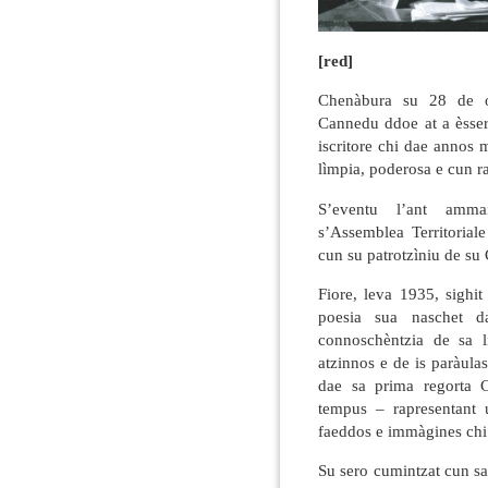
[red]
Chenàbura su 28 de on
Cannedu ddoe at a èsser
iscritore chi dae annos 
lìmpia, poderosa e cun r
S’eventu l’ant amma
s’Assemblea Territorial
cun su patrotzìniu de su
Fiore, leva 1935, sighit
poesia sua naschet d
connoschèntzia de sa l
atzinnos e de is paràula
dae sa prima regorta 
tempus – rapresentant u
faeddos e immàgines chi 
Su sero cumintzat cun sa