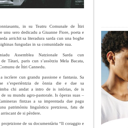
niasantu, in su Teatru Comunale de Ìtiri
e unu sero dedicadu a Giuanne Fiore, poeta e
meda arrichit sa literadura sarda cun una boghe
aighinas fungudas in sa comunidade sua.
niadu Assemblea Natzionale Sarda cun
e de Tàtari, paris cun s’assòtziu Mela Bacata,
 Comunu de Ìtiri Cannedu.
 a iscrìere cun grandu passione e fantasia. Sa
ae s’esperièntzia de ònnia die e dae sa
imba chi andat a intro de is istòrias, de is
s de su mundu agro-pastorale. Is òperas suas –
Camineras fintzas a sa imprentada dae pagu
nu patrimòniu linguìsticu pretziosu, fatu de
arriscant de si pèrdere.
 projetzione de su documentàriu “Il coraggio e