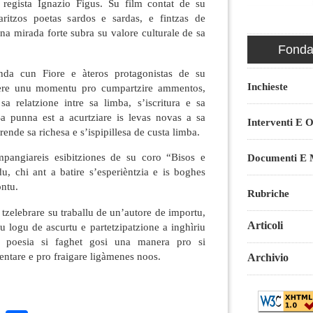
 regista Ignazio Figus. Su film contat de su
aritzos poetas sardos e sardas, e fintzas de
una mirada forte subra su valore culturale de sa
Fondaz
nda cun Fiore e àteros protagonistas de su
Inchieste
sere unu momentu pro cumpartzire ammentos,
a relatzione intre sa limba, s’iscritura e sa
 Sa punna est a acurtziare is levas novas a sa
Interventi E O
rende sa richesa e s’ispipillesa de custa limba.
pangiareis esibitziones de su coro “Bisos e
Documenti E M
u, chi ant a batire s’esperièntzia e is boghes
ontu.
Rubriche
 tzelebrare su traballu de un’autore de importu,
Articoli
u logu de ascurtu e partetzipatzione a inghìriu
 poesia si faghet gosi una manera pro si
ntare e pro fraigare ligàmenes noos.
Archivio