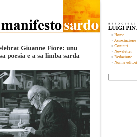
associaz
LUIGI PI
Home
Associazione
Contatti
elebrat Giuanne Fiore: unu
Newsletter
sa poesia e a sa limba sarda
Redazione
Norme editori