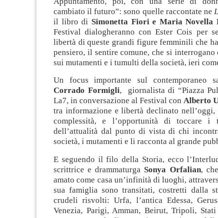
Appuntamento, poi, con una serie di don
cambiato il futuro”: sono quelle raccontate ne
L
il libro di
Simonetta Fiori e Maria Novella
Festival dialogheranno con Ester Cois per seg
libertà di queste grandi figure femminili che h
pensiero, il sentire comune, che si interrogano 
sui mutamenti e i tumulti della società, ieri com
Un focus importante sul contemporaneo s
Corrado Formigli
, giornalista di “Piazza Pu
La7, in conversazione al Festival con
Alberto 
tra informazione e libertà declinato nell’oggi, 
complessità, e l’opportunità di toccare i 
dell’attualità dal punto di vista di chi incontr
società, i mutamenti e li racconta al grande pub
E seguendo il filo della Storia, ecco l’Interlu
scrittrice e drammaturga
Sonya Orfalian
, ch
amato come casa un’infinità di luoghi, attraverso
sua famiglia sono transitati, costretti dalla s
crudeli risvolti: Urfa, l’antica Edessa, Ger
Venezia, Parigi, Amman, Beirut, Tripoli, Stati