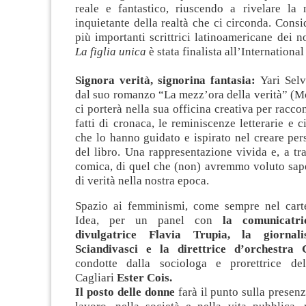
reale e fantastico, riuscendo a rivelare la 
inquietante della realtà che ci circonda. Consi
più importanti scrittrici latinoamericane dei no
La figlia unica
è stata finalista all’Internationa
Signora verità, signorina fantasia:
Yari Selv
dal suo romanzo “La mezz’ora della verità” (M
ci porterà nella sua officina creativa per raccont
fatti di cronaca, le reminiscenze letterarie e 
che lo hanno guidato e ispirato nel creare pe
del libro. Una rappresentazione vivida e, a tr
comica, di quel che (non) avremmo voluto sape
di verità nella nostra epoca.
Spazio ai femminismi, come sempre nel cart
Idea, per un panel con
la comunicatri
divulgatrice Flavia Trupia, la giornali
Sciandivasci e la direttrice d’orchestra 
condotte dalla sociologa e prorettrice del
Cagliari
Ester Cois.
Il posto delle donne
farà il punto sulla presen