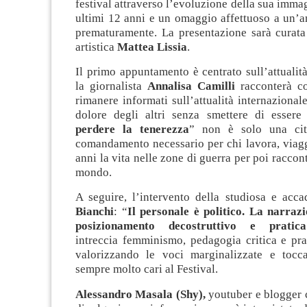
festival attraverso l’evoluzione della sua imma
ultimi 12 anni e un omaggio affettuoso a un’
prematuramente. La presentazione sarà curata 
artistica
Mattea Lissia
.
Il primo appuntamento è centrato sull’attualità
la giornalista
Annalisa Camilli
racconterà co
rimanere informati sull’attualità internazionale
dolore degli altri senza smettere di essere
perdere la tenerezza
” non è solo una ci
comandamento necessario per chi lavora, viagg
anni la vita nelle zone di guerra per poi raccont
mondo.
A seguire, l’intervento della studiosa e ac
Bianchi
: “
Il personale è politico. La narraz
posizionamento decostruttivo e pratica
intreccia femminismo, pedagogia critica e prat
valorizzando le voci marginalizzate e tocc
sempre molto cari al Festival.
Alessandro Masala (Shy),
youtuber e blogger 