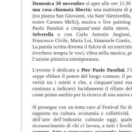
Domenica 30 novembre
si apre alle ore 11.3
una cosa chiamata libertà:
una mattinata di p
(tra piazza San Giovanni, via Sant’Alenixedda, 
teatro Carmen Melis), musica e live painting 
Paolo Pasolini a cinquant’anni dalla morte
Selvetella
e con Carlo Antonio Angioni,
Francesco Civile, Maria Loi, Emanuele Contis, 
La parola scritta diventa il fulcro di un esercizio
riverbero tempra le voci, vibra nella musica, 
l’azione pittorica estemporanea.
L’evento è dedicato a
Pier Paolo Pasolini
, l’
seppe sfidare il potere del luogo comune, il po
verità tra i reietti e che, a cinquant’anni esa
continua a indicarci lucidamente il rifiuto d
come primo anelito per la ricerca di una nuova 
Si prosegue con un tema caro al Festival fin dai
rapporto tra cultura, economia e collettività.
dell’arte dell’industria culturale oggi, qual
riconoscimento di chi ci lavora, a tutti i livel
comune. Arte e conoscenza, economia, innova