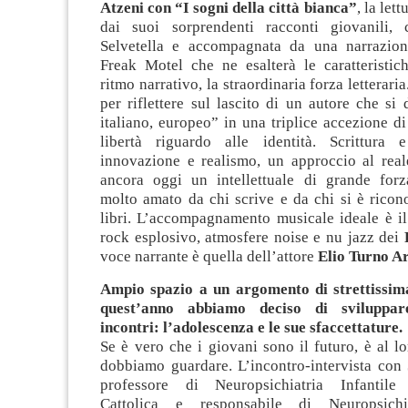
Atzeni con “I sogni della città bianca”
, la lett
dai suoi sorprendenti racconti giovanili, 
Selvetella e accompagnata da una narrazion
Freak Motel che ne esalterà le caratteristich
ritmo narrativo, la straordinaria forza letterar
per riflettere sul lascito di un autore che si 
italiano, europeo” in una triplice accezione di 
libertà riguardo alle identità. Scrittura 
innovazione e realismo, un approccio al rea
ancora oggi un intellettuale di grande forza
molto amato da chi scrive e da chi si è ricon
libri. L’accompagnamento musicale ideale è il
rock esplosivo, atmosfere noise e nu jazz dei
F
voce narrante è quella dell’attore
Elio Turno A
Ampio spazio a un argomento di strettissima
quest’anno abbiamo deciso di sviluppar
incontri: l’adolescenza e le sue sfaccettature.
Se è vero che i giovani sono il futuro, è al l
dobbiamo guardare. L’incontro-intervista con
professore di Neuropsichiatria Infantile d
Cattolica e responsabile di Neuropsichia