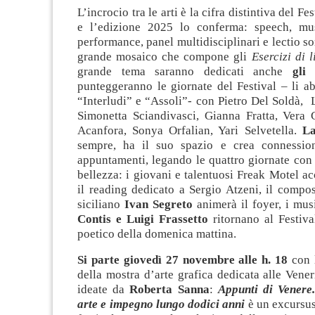
L’incrocio tra le arti è la cifra distintiva del Fe
e l’edizione 2025 lo conferma: speech, musi
performance, panel multidisciplinari e lectio so
grande mosaico che compone gli
Esercizi di l
grande tema saranno dedicati anche
gli
punteggeranno le giornate del Festival – li a
“Interludi” e “Assoli”- con Pietro Del Soldà, 
Simonetta Sciandivasci, Gianna Fratta, Vera 
Acanfora, Sonya Orfalian, Yari Selvetella.
La
sempre, ha il suo spazio e crea connession
appuntamenti, legando le quattro giornate con 
bellezza: i giovani e talentuosi Freak Motel 
il reading dedicato a Sergio Atzeni, il compos
siciliano
Ivan Segreto
animerà il foyer, i musi
Contis e Luigi Frassetto
ritornano al Festiva
poetico della domenica mattina.
Si parte giovedì 27 novembre alle h. 18
con 
della mostra d’arte grafica dedicata alle Vener
ideate da
Roberta Sanna
:
Appunti di Venere
arte e impegno lungo dodici anni
è un excursus 