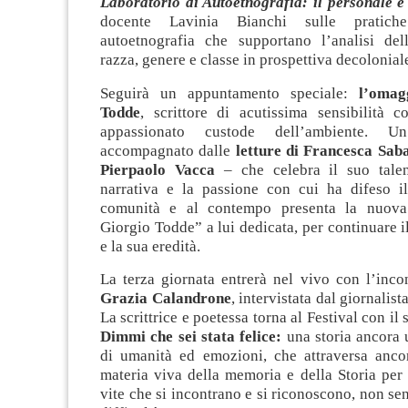
Laboratorio di Autoetnografia: il personale è
docente Lavinia Bianchi sulle pratiche
autoetnografia che supportano l’analisi del
razza, genere e classe in prospettiva decolonial
Seguirà un appuntamento speciale:
l’omag
Todde
, scrittore di acutissima sensibilità 
appassionato custode dell’ambiente. 
accompagnato dalle
letture di Francesca Saba
Pierpaolo Vacca
– che celebra il suo tale
narrativa e la passione con cui ha difeso il 
comunità e al contempo presenta la nuova
Giorgio Todde” a lui dedicata, per continuare 
e la sua eredità.
La terza giornata entrerà nel vivo con l’inc
Grazia Calandrone
, intervistata dal giornalist
La scrittrice e poetessa torna al Festival con il 
Dimmi che sei stata felice:
una storia ancora 
di umanità ed emozioni, che attraversa anco
materia viva della memoria e della Storia per
vite che si incontrano e si riconoscono, non se