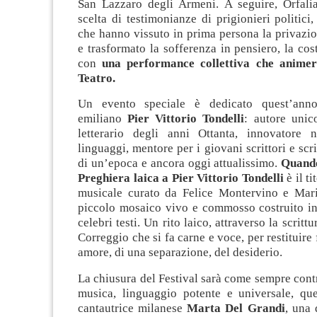
San Lazzaro degli Armeni. A seguire, Orfal
scelta di testimonianze di prigionieri politici,
che hanno vissuto in prima persona la privazion
e trasformato la sofferenza in pensiero, la cos
con
una performance collettiva che animer
Teatro.
Un evento speciale è dedicato quest’anno 
emiliano
Pier Vittorio Tondelli
: autore uni
letterario degli anni Ottanta, innovatore 
linguaggi, mentore per i giovani scrittori e scri
di un’epoca e ancora oggi attualissimo.
Quando
Preghiera laica a Pier Vittorio Tondelli
è il t
musicale curato da Felice Montervino e Mar
piccolo mosaico vivo e commosso costruito in
celebri testi. Un rito laico, attraverso la scrittu
Correggio che si fa carne e voce, per restituire
amore, di una separazione, del desiderio.
La chiusura del Festival sarà come sempre cont
musica, linguaggio potente e universale, qu
cantautrice milanese
Marta Del Grandi
, una 