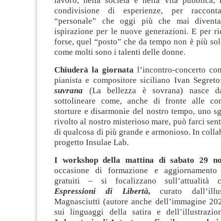
lavoro, nella società e nella vita pubblica,
condivisione di esperienze, per raccont
“personale” che oggi più che mai diventa
ispirazione per le nuove generazioni. E per ri
forse, quel “posto” che da tempo non è più so
come molti sono i talenti delle donne.
Chiuderà la giornata
l’incontro-concerto con
pianista e compositore siciliano Ivan Segret
suvrana
(La bellezza è sovrana) nasce da
sottolineare come, anche di fronte alle con
storture e disarmonie del nostro tempo, uno s
rivolto al nostro misterioso mare, può farci sent
di qualcosa di più grande e armonioso. In colla
progetto Insulae Lab.
I workshop della mattina di sabato 29 n
occasione di formazione e aggiornamento
gratuiti – si focalizzano sull’attualità c
Espressioni di Libertà,
curato dall’ill
Magnasciutti (autore anche dell’immagine 2025
sui linguaggi della satira e dell’illustraz