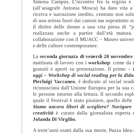
Simona Campus. L’incontro fra la regista e l
(all’anagrafe Antonia Mosca) ha dato vita a
ricerca e narrazione inedito, centrato non solo
di una artista fuori dai canoni ma soprattutto su
il diritto delle donne a una vita piena di “j
realizzata anche a partire dall’età matura
collaborazione con il MUACC – Museo universit
e delle culture contemporanee.
La
seconda giornata di venerdì 28 novembre
mattinata di lavoro con i
workshop
: come da 
gratuiti e aperti su prenotazione. Il primo –
oggi – Workshop di social reading per la dida
Pierluigi Vaccaneo
, è dedicato al social read
riconosciuta dall’Unione Europea per la sua c
le persone intorno alla lettura. Il secondo esp
quale il Festival è stato pioniere, quello delle 
Siamo ancora liberi di scegliere? Navigare 
creatività
è curato dalla giornalista esperta
Jolanda Di Virgilio.
A trent’anni esatti dalla sua morte, Pazza Ide