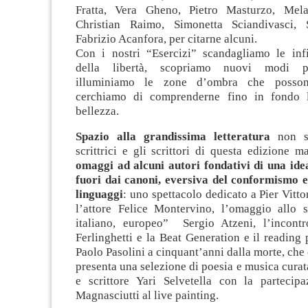
Fratta, Vera Gheno, Pietro Masturzo, Mel
Christian Raimo, Simonetta Sciandivasci, S
Fabrizio Acanfora, per citarne alcuni.
Con i nostri “Esercizi” scandagliamo le infin
della libertà, scopriamo nuovi modi per
illuminiamo le zone d’ombra che possono
cerchiamo di comprenderne fino in fondo l’
bellezza.
Spazio alla grandissima letteratura
non so
scrittrici e gli scrittori di questa edizione 
omaggi ad alcuni autori fondativi di una idea
fuori dai canoni, eversiva del conformismo e
linguaggi
: uno spettacolo dedicato a Pier Vitto
l’attore Felice Montervino, l’omaggio allo sc
italiano, europeo” Sergio Atzeni, l’incont
Ferlinghetti e la Beat Generation e il reading 
Paolo Pasolini a cinquant’anni dalla morte, ch
presenta una selezione di poesia e musica curata
e scrittore Yari Selvetella con la partecip
Magnasciutti al live painting.