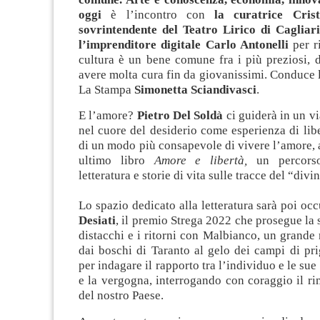
oggi
è l’incontro con
la curatrice Crist
sovrintendente del Teatro Lirico di Cagliar
l’imprenditore digitale Carlo Antonelli
per r
cultura è un bene comune fra i più preziosi, 
avere molta cura fin da giovanissimi. Conduce l
La Stampa
Simonetta Sciandivasci
.
E l’amore?
Pietro Del Soldà
ci guiderà in un vi
nel cuore del desiderio come esperienza di liber
di un modo più consapevole di vivere l’amore, a
ultimo libro
Amore e libertà,
un percorso
letteratura e storie di vita sulle tracce del “divi
Lo spazio dedicato alla letteratura sarà poi o
Desiati
, il premio Strega 2022 che prosegue la 
distacchi e i ritorni con Malbianco, un grand
dai boschi di Taranto al gelo dei campi di pri
per indagare il rapporto tra l’individuo e le sue 
e la vergogna, interrogando con coraggio il ri
del nostro Paese.