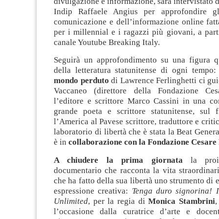
divulgazione e informazione, sarà intervistato d
Indip Raffaele Angius per approfondire gli
comunicazione e dell’informazione online fatt
per i millennial e i ragazzi più giovani, a part
canale Youtube Breaking Italy.
Seguirà un approfondimento su una figura q
della letteratura statunitense di ogni tempo:
mondo perduto
di Lawrence Ferlinghetti ci gui
Vaccaneo (direttore della Fondazione Ce
l’editore e scrittore Marco Cassini in una co
grande poeta e scrittore statunitense, sul 
l’America al Pavese scrittore, traduttore e crit
laboratorio di libertà che è stata la Beat Gener
è in
collaborazione con la Fondazione Cesare
A chiudere la prima giornata
la proi
documentario che racconta la vita straordinari
che ha fatto della sua libertà uno strumento di
espressione creativa:
Tenga duro signorina! I
Unlimited
, per la regia di
Monica Stambrini
,
l’occasione dalla curatrice d’arte e docent