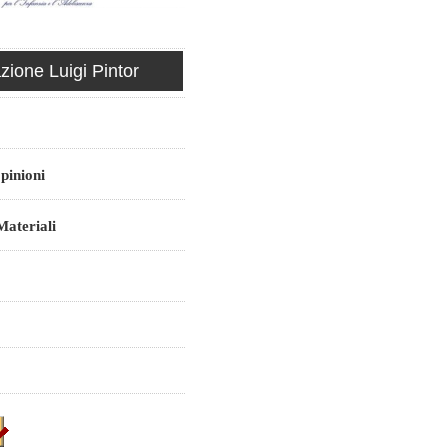
ione Luigi Pintor
pinioni
ateriali