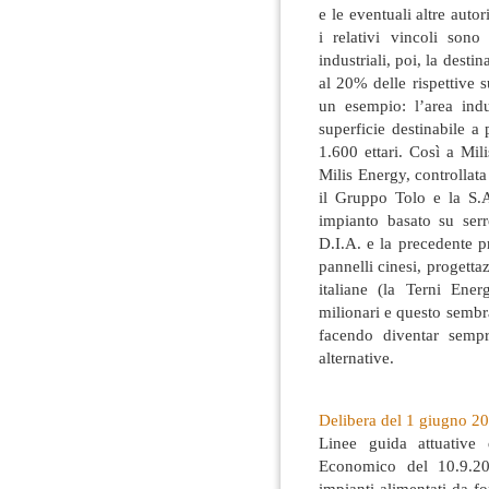
e le eventuali altre auto
i relativi vincoli sono
industriali, poi, la desti
al 20% delle rispettive
un esempio: l’area indu
superficie destinabile a
1.600 ettari. Così a Mili
Milis Energy, controllata
il Gruppo Tolo e la S.A
impianto basato su se
D.I.A. e la precedente 
pannelli cinesi, progett
italiane (la Terni Ene
milionari e questo sembr
facendo diventar sempr
alternative.
Delibera del 1 giugno 201
Linee guida attuative
Economico del 10.9.20
impianti alimentati da fo