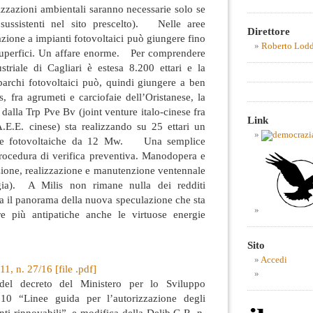
rizzazioni ambientali saranno necessarie solo se
 sussistenti nel sito prescelto). Nelle aree
Direttore
nazione a impianti fotovoltaici può giungere fino
Roberto Lod
 superfici. Un affare enorme. Per comprendere
striale di Cagliari è estesa 8.200 ettari e la
 parchi fotovoltaici può, quindi giungere a ben
s, fra agrumeti e carciofaie dell’Oristanese, la
 dalla Trp Pve Bv (joint venture italo-cinese fra
Link
.E.E. cinese) sta realizzando su 25 ettari un
rre fotovoltaiche da 12 Mw. Una semplice
procedura di verifica preventiva. Manodopera e
azione, realizzazione e manutenzione ventennale
rgia). A Milis non rimane nulla dei redditi
a il panorama della nuova speculazione che sta
e più antipatiche anche le virtuose energie
Sito
Accedi
1, n. 27/16 [file .pdf]
 del decreto del Ministero per lo Sviluppo
10 “Linee guida per l’autorizzazione degli
nti rinnovabili”, e modifica della Delib.G.R. n.