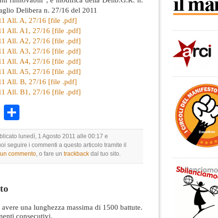
aglio Delibera n. 27/16 del 2011
1 All. A, 27/16 [file .pdf]
1 All. A1, 27/16 [file .pdf]
1 All. A2, 27/16 [file .pdf]
1 All. A3, 27/16 [file .pdf]
1 All. A4, 27/16 [file .pdf]
1 All. A5, 27/16 [file .pdf]
1 All. B, 27/16 [file .pdf]
1 All. B1, 27/16 [file .pdf]
k
r
ail
WhatsApp
Condividi
blicato lunedì, 1 Agosto 2011 alle 00:17 e
uoi seguire i commenti a questo articolo tramite il
e un commento
, o fare un
trackback
dal tuo sito.
to
avere una lunghezza massima di 1500 battute.
nti consecutivi.