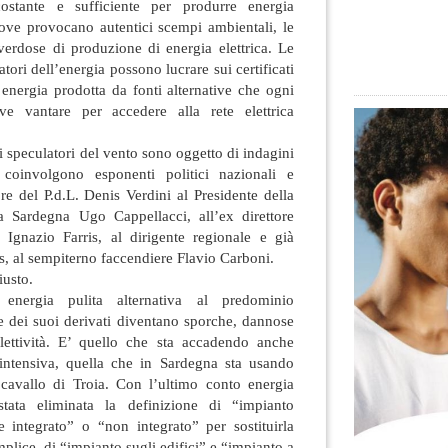
tante e sufficiente per produrre energia
ove provocano autentici scempi ambientali, le
rdose di produzione di energia elettrica.
Le
ori dell’energia possono lucrare sui certificati
energia prodotta da fonti alternative che ogni
eve vantare per accedere alla rete elettrica
speculatori del vento sono oggetto di indagini
 coinvolgono esponenti politici nazionali e
ore del P.d.L. Denis Verdini al Presidente della
 Sardegna Ugo Cappellacci, all’ex direttore
. Ignazio Farris, al dirigente regionale e già
s, al sempiterno faccendiere Flavio Carboni.
iusto.
energia pulita alternativa al predominio
 e dei suoi derivati diventano sporche, dannose
lettività. E’ quello che sta accadendo anche
a intensiva, quella che in Sardegna sta usando
e cavallo di Troia. Con l’ultimo conto energia
stata eliminata la definizione di “impianto
e integrato” o “non integrato” per sostituirla
plice, di “impianto sugli edifici” e “impianto a