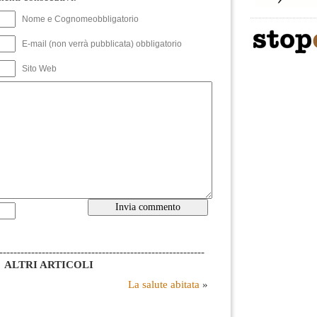
Nome e Cognomeobbligatorio
E-mail (non verrà pubblicata) obbligatorio
Sito Web
----------------------------------------------------------
ALTRI ARTICOLI
La salute abitata
»