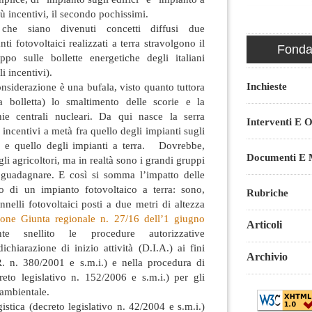
iù incentivi, il secondo pochissimi.
 che siano divenuti concetti diffusi due
ti fotovoltaici realizzati a terra stravolgono il
Fondaz
oppo sulle bollette energetiche degli italiani
gli incentivi).
Inchieste
onsiderazione è una bufala, visto quanto tuttora
lla bolletta) lo smaltimento delle scorie e la
hie centrali nucleari. Da qui nasce la serra
Interventi E O
 incentivi a metà fra quello degli impianti sugli
ici) e quello degli impianti a terra. Dovrebbe,
Documenti E M
egli agricoltori, ma in realtà sono i grandi gruppi
 e guadagnare. E così si somma l’impatto delle
o di un impianto fotovoltaico a terra: sono,
Rubriche
annelli fotovoltaici posti a due metri di altezza
ione Giunta regionale n. 27/16 dell’1 giugno
Articoli
e snellito le procedure autorizzative
chiarazione di inizio attività (D.I.A.) ai fini
Archivio
.R. n. 380/2001 e s.m.i.) e nella procedura di
reto legislativo n. 152/2006 e s.m.i.) per gli
o ambientale.
istica (decreto legislativo n. 42/2004 e s.m.i.)