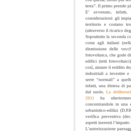
terra”. Il primo prende p
E’ avvenuto, infatti,
considerazioni: gli impian
territorio e costano tr
(attraverso il ricarico de
Soprattutto la seconda c
costa agli italiani (ne
dismissione delle vecc
fotovoltaica, che gode di
edifici (tetti fotovolta
così, aiutare il reddito d
industriali a investire
serre “normali” a quell
infatti, una distesa di p
dal suolo.
La deliberaz
2011
ha ulteriorment
concentrandole in una di
urbanistico-edilizi (D.P
verifica preventiva (dec
aspetti inerenti l’impatt
L’autorizzazione paesagg