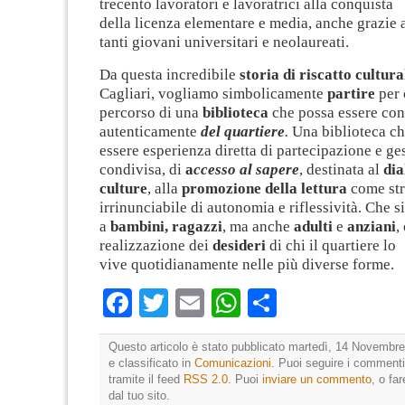
trecento lavoratori e lavoratrici alla conquista
della licenza elementare e media, anche grazie 
tanti giovani universitari e neolaureati.
Da questa incredibile
storia
di riscatto cultura
Cagliari, vogliamo simbolicamente
partire
per 
percorso di una
biblioteca
che possa essere con
autenticamente
del quartiere
.
Una biblioteca
ch
essere
esperienza diretta di partecipazione e ge
condivisa, di
a
ccesso al sapere
, destinata al
dia
culture
, alla
promozione della lettura
come st
irrinunciabile di autonomia e riflessività. Che s
a
bambini,
ragazzi
, ma anche
adulti
e
anziani
,
realizzazione dei
desideri
di chi il quartiere lo
vive quotidianamente nelle più diverse forme.
Facebook
Twitter
Email
WhatsApp
Condividi
Questo articolo è stato pubblicato martedì, 14 Novembre
e classificato in
Comunicazioni
. Puoi seguire i commenti
tramite il feed
RSS 2.0
. Puoi
inviare un commento
, o fa
dal tuo sito.