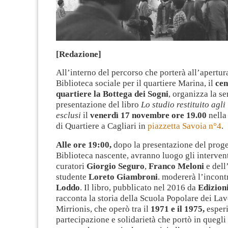
[Redazione]
All’interno del percorso che porterà all’apertur
Biblioteca sociale per il quartiere Marina, il
cen
quartiere la Bottega dei Sogni
, organizza la se
presentazione del libro
Lo studio restituito agli
esclusi
il
venerdì 17 novembre ore 19.00
nella
di Quartiere a Cagliari in
piazzetta Savoia n°4
.
Alle ore 19:00,
dopo la presentazione del proge
Biblioteca nascente, avranno luogo gli intervent
curatori
Giorgio Seguro
,
Franco
M
eloni
e dell
studente
Loreto Giambroni
. modererà l’incon
Loddo
. Il libro, pubblicato nel 2016 da
Edizioni
racconta la storia della Scuola Popolare dei Lavo
Mirrionis, che operò tra il
1971 e il 1975,
esperi
partecipazione e solidarietà che portò in quegli