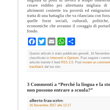
migliaia di posti di lavoro a tempo indeterm
creare reddito per altrettanta migliaia di
altrimenti costrette tra povertà ed emigrazio
tratta di una battaglia che va rilanciata con forz
quelle forze sociali, culturali, politiche
economiche che avranno il coraggio di portarl
fondo.
Facebook
Twitter
Email
WhatsApp
Condividi
Questo articolo è stato pubblicato giovedì, 16 Novembre
classificato in
Interventi e Opinioni
. Puoi seguire i comm
articolo tramite il feed
RSS 2.0
. Puoi
inviare un commen
trackback
dal tuo sito.
3 Commenti a “Perché la lingua e la st
non possono entrare a scuola?”
alberto frau
scrive:
16 Novembre 2017 alle 13:17