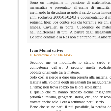
Sono un insegnante in pensione di matematica
matematica e presentato all’esame di maturita 
inegnando la disciplina usando il sardo come lingua
anni scolastici 2000/01/02/03 e documentando il m
seguenti libri: Sos contos sos chi torrant e sos chi 
limbas. Cavalleri in porta. Cuadernos de matema
nell’indifferenza di tutti. A partire dagli insegnan
Lo stato centrale e la Ras non c’entrano nulla.alberto
Ivan Monni
scrive:
16 Novembre 2017 alle 14:46
Secondo me va modificato lo statuto sardo e i
competenze dell’art 3 proprio quelle scolasti
obbligatoriamente tra le materie.
Solo così si riesce a dare una priorità alla materia, 
lasciata alla volontà degli insegnanti (la maggioranz
al tema) non trova spazio tra le ore scolastiche.
È quello che mi hanno risposto alcune insegnant
priorità a italiano, geografia, storia, etc., non riesc
trovare anche solo 1 ora a settimana per il sardo.
Bene che se ne parli il più possibile, la perdita d