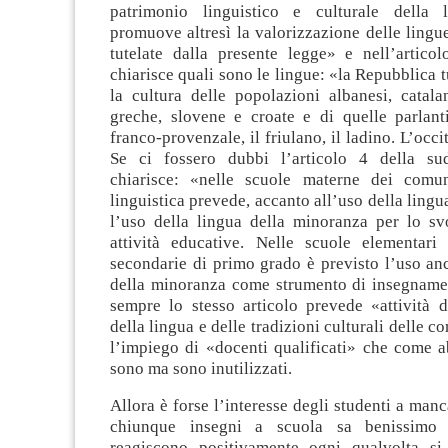
patrimonio linguistico e culturale della l
promuove altresì la valorizzazione delle lingue
tutelate dalla presente legge» e nell’articol
chiarisce quali sono le lingue: «la Repubblica t
la cultura delle popolazioni albanesi, catala
greche, slovene e croate e di quelle parlanti
franco-provenzale, il friulano, il ladino. L’occi
Se ci fossero dubbi l’articolo 4 della sud
chiarisce: «nelle scuole materne dei comun
linguistica prevede, accanto all’uso della lingu
l’uso della lingua della minoranza per lo sv
attività educative. Nelle scuole elementari
secondarie di primo grado è previsto l’uso an
della minoranza come strumento di insegname
sempre lo stesso articolo prevede «attività 
della lingua e delle tradizioni culturali delle c
l’impiego di «docenti qualificati» che come a
sono ma sono inutilizzati.
Allora è forse l’interesse degli studenti a man
chiunque insegni a scuola sa benissimo 
reagiscono positivamente ogni qualvolta si