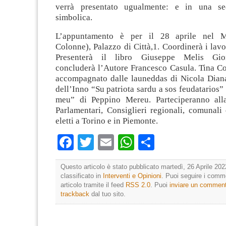
verrà presentato ugualmente: e in una s
simbolica.
L’appuntamento è per il 28 aprile nel M
Colonne), Palazzo di Città,1. Coordinerà i lav
Presenterà il libro Giuseppe Melis Gio
concluderà l’Autore Francesco Casula. Tina Co
accompagnato dalle launeddas di Nicola Diana
dell’Inno “Su patriota sardu a sos feudatarios
meu” di Peppino Mereu. Parteciperanno alla
Parlamentari, Consiglieri regionali, comunali 
eletti a Torino e in Piemonte.
Facebook
Twitter
Email
WhatsApp
Condividi
Questo articolo è stato pubblicato martedì, 26 Aprile 202
classificato in
Interventi e Opinioni
. Puoi seguire i comm
articolo tramite il feed
RSS 2.0
. Puoi
inviare un commen
trackback
dal tuo sito.