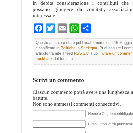
in debita considerazione i contributi che
possano giungere da comitati, associazion
interessate.
Facebook
Twitter
Email
WhatsApp
Condividi
Questo articolo è stato pubblicato mercoledì, 16 Maggio 
classificato in
Politiche in Sardegna
. Puoi seguire i com
articolo tramite il feed
RSS 2.0
. Puoi
inviare un commen
trackback
dal tuo sito.
Scrivi un commento
Ciascun commento potrà avere una lunghezza 
battute.
Non sono ammessi commenti consecutivi.
Nome e Cognomeobbligato
E-mail (non verrà pubblicata