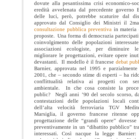
dovute alla pesantissima crisi economico-soci
eredità avvelenata dal precedente governo 
delle luci, però, potrebbe scaturire dal d
approvato dal Consiglio dei Ministri il 2
ma
consultazione pubblica preventiva
in materia 
proposte. Una forma di democrazia partecipati
coinvolgimento delle popolazioni interessate
associazioni ecologiste, per diminuire le 
migliorare le progettazioni, evitare opere inuti
devastanti. Il modello è il francese
debat publ
Barnier, approvata nel 1995 e parzialmente
2001, che – secondo stime di esperti – ha rid
conflittualità relativa ai progetti con se
ambientale. In che cosa consiste la proce
public? Negli anni ’90 del secolo scorso, da
contestazioni delle popolazioni locali cont
dell’alta velocità ferroviaria TGV Medit
Marsiglia, il governo francese ritenne op
progettazione delle “grandi opere” dovesse 
preventivamente in un “dibattito pubblico” tra 
interessati. Così nacque la legge Barnier: 