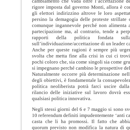
cambiamento che vada oltre l’accettazione del
rigore imposta dal governo Monti, allora è co
gli elettori indirizzino altrove le loro aspetta
persino la demagogia delle proteste strillate
comunque ingannevole perché non alimenta a
partecipazione ma, al contrario, tende a perp
rapporti della politica fondata su
sull’individuazione/accettazione di un leader c
Anche per queste ragioni è sempre più urge
svolta che metta fine alla crisi in cui ci tr
pochi coloro che, sia come singoli sia come gru
si impegnano perché cambino le prospettive del
Naturalmente occorre più determinazione nell
degli obiettivi, è fondamentale la consapevol
politica neoliberista potrà farci uscire dall
rilancio delle iniziative sul lavoro dovrà es
qualsiasi politica innovativa.
Negli stessi giorni del 6 e 7 maggio si sono sv
10 referendum definiti impudentemente ‘anti cas
casta che li ha promossi. Il fatto che abbi
quorum previsto non modifica la natura di que