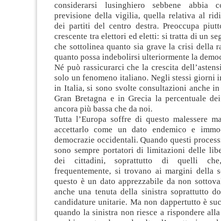
considerarsi lusinghiero sebbene abbia 
previsione della vigilia, quella relativa al r
dei partiti del centro destra. Preoccupa piutt
crescente tra elettori ed eletti: si tratta di un s
che sottolinea quanto sia grave
la crisi della 
quanto possa indebolirsi ulteriormente la democ
Né può rassicurarci che la crescita dell’asten
solo un fenomeno italiano. Negli stessi giorni i
in Italia, si sono svolte consultazioni anche in 
Gran Bretagna e in Grecia la percentuale dei 
ancora più bassa che da noi.
Tutta l’Europa soffre di questo malessere 
accettarlo come un dato endemico e immodi
democrazie occidentali. Quando questi process
sono sempre portatori di limitazioni delle liber
dei cittadini, soprattutto di quelli ch
frequentemente, si trovano ai margini della s
questo è un dato apprezzabile da non sottoval
anche una tenuta della sinistra soprattutto d
candidature unitarie. Ma non dappertutto è su
quando la sinistra non riesce a rispondere al