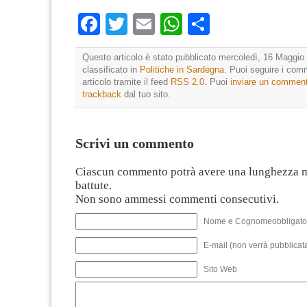
Facebook
Twitter
Email
WhatsApp
Condividi
Questo articolo è stato pubblicato mercoledì, 16 Maggio 
classificato in
Politiche in Sardegna
. Puoi seguire i com
articolo tramite il feed
RSS 2.0
. Puoi
inviare un commen
trackback
dal tuo sito.
Scrivi un commento
Ciascun commento potrà avere una lunghezza 
battute.
Non sono ammessi commenti consecutivi.
Nome e Cognomeobbligato
E-mail (non verrà pubblicata
Sito Web