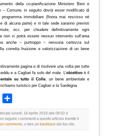
umento della co-pianificazione Ministero Beni e
one – Comune
, in seguito dovrà esser
modificato
di
i programma
immobiliare
(finora mai rescisso né
e di alcuna parte) e in tale sede saranno previsti
ermute, ecc. per chiudere definitivamente ogni
ra non vi potrà essere nessun intervento sull’area
a anche – purtroppo – nessuna certezza sul
lla corretta fruizione e valorizzazione di un bene
nitivamente pagina e di risolvere una volta per tutte
eddu e a Cagliari fa solo del male.
L’
obiettivo
è il
entale su tutto il Colle
, un bene ambientale e
 richiamo turistico per Cagliari e la Sardegna.
k
r
ail
WhatsApp
Condividi
blicato lunedì, 16 Aprile 2018 alle 08:02 e
uoi seguire i commenti a questo articolo tramite il
e un commento
, o fare un
trackback
dal tuo sito.