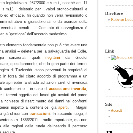
reto legislativo n. 267/2000 e s.m.i., nonché art. 11
s.m.i.), deleterio per i valori storico-culturali e
Direttore
ido ed efficace, fin quando non verrà revisionato o
Roberto Lod
ministrative o giurisdizionali o da esercizi della
 eventuali penali. Il Comitato di sorveglianza è
a) per la “gestione” dell’accordo medesimo.
esto elemento fondamentale non può che avere una
Link
ma analisi – deleteria per la salvaguardia del Colle,
 già sanzionati quali
illegittimi
dai Giudici
rdare, specificamente, che la gran parte dei terreni
ogica di Tuvixeddu sono pervenuti in proprietà al
io in forza del citato accordo di programma e un
le aprirebbe la strada ad azioni civili di rivendica
ti conferitori o – in caso di
accessione invertita
,
 i terreni oggetto dei lavori già avviati del parco
a richieste di risarcimento dei danni nei confronti
Sito
eriori rispetto ai contenziosi già
aperti
. Magari
Accedi
si già chiusi con
transazioni
.
In secondo luogo, il
 sentenza n. 1366/2011 – molto importante, ma non
 alle ragioni della tutela delineando il percorso
rà seguire.