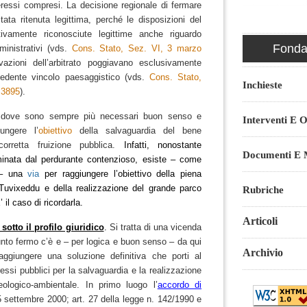
teressi compresi.
La decisione regionale di fermare
stata ritenuta legittima, perché le disposizioni del
tivamente riconosciute legittime anche riguardo
Fondaz
inistrativi (vds.
Cons. Stato, Sez. VI, 3 marzo
azioni dell’arbitrato poggiavano esclusivamente
cedente vincolo paesaggistico (vds.
Cons. Stato,
Inchieste
 3895
).
 dove sono sempre più necessari buon senso e
Interventi E O
ungere l’
obiettivo
della salvaguardia del bene
orretta fruizione pubblica.
Infatti, nonostante
Documenti E M
minata dal perdurante contenzioso, esiste – come
 – una
via
per raggiungere l’obiettivo della piena
 Tuvixeddu
e della realizzazione del grande
parco
Rubriche
’ il caso di ricordarla.
Articoli
sotto il profilo giuridico
.
Si tratta di una vicenda
to fermo c’è e – per logica e buon senso – da qui
Archivio
aggiungere una soluzione definitiva che porti al
essi pubblici per la salvaguardia e la realizzazione
ologico-ambientale.
In primo luogo l’
accordo di
 settembre 2000; art. 27 della legge n. 142/1990 e