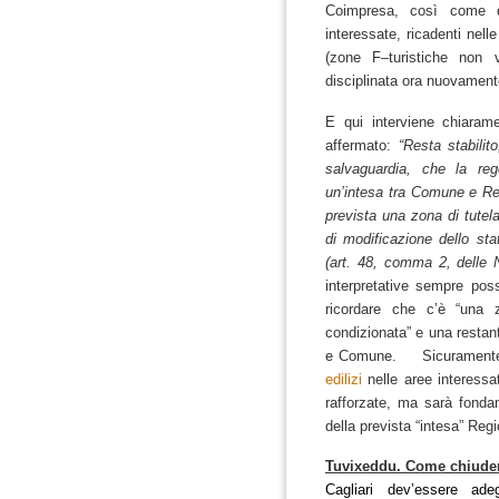
Coimpresa, così come di 
interessate, ricadenti nel
(zone F–turistiche non 
disciplinata ora nuovamente
E qui interviene chiaram
affermato:
“Resta stabilit
salvaguardia, che la
reg
un’
intesa tra Comune e R
prevista una
zona di tutela
di modificazione dello st
(art. 48, comma 2, delle 
interpretative sempre poss
ricordare che c’è “una z
condizionata” e una restan
e Comune. Sicuramente og
edilizi
nelle aree interessa
rafforzate, ma sarà fonda
della prevista “intesa” R
Tuvixeddu. Come chiuder
Cagliari dev’essere ade