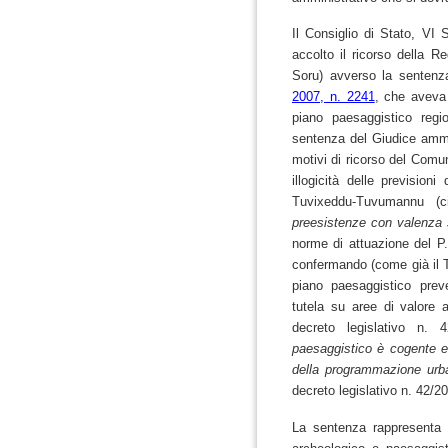
Il Consiglio di Stato, VI
accolto il ricorso della 
Soru) avverso la sentenz
2007, n. 2241
, che aveva 
piano paesaggistico reg
sentenza del Giudice ammin
motivi di ricorso del Comune
illogicità delle previsioni
Tuvixeddu-Tuvumannu (c
preesistenze con valenza s
norme di attuazione del P.
confermando (come già il 
piano paesaggistico prev
tutela su aree di valore a
decreto legislativo n.
paesaggistico è cogente 
della programmazione urban
decreto legislativo n. 42
La sentenza rappresenta 