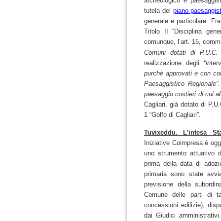
archeologico e paesaggisti
tutela del
piano paesaggist
generale e particolare. Fra
Titolo II “Disciplina gen
comunque, l’art. 15, comm
Comuni dotati di P.U.C.
realizzazione degli
“interv
purchè approvati e con con
Paesaggistico Regionale”
paesaggio costieri di cui al
Cagliari, già dotato di P.U
1 “Golfo di Cagliari”.
Tuvixeddu. L’intesa St
Iniziative Coimpresa è ogg
uno strumento attuativo d
prima della data di adoz
primaria sono state avv
previsione della subordi
Comune delle parti di tali
concessioni edilizie), di
dai Giudici amministrativ