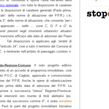
co di Tuvixeddu e riporta l’area nell’alveo della
ico regionale
, con tutte le disposizioni di carattere
 le disposizioni di carattere generale (Parte prima,
erale” delle norme di attuazione del P.P.R.) c’è,
a 3°, delle norme di attuazione, che consente
“per i
 approvato
… nelle … zone C, D, F e G”
la
enti previsti negli strumenti urbanistici attuativi
venzione efficace alla data di adozione del Piano
. Tali disposizioni si applicano agli
“ambiti di
l’articolo 14″
, cioè a tutto il territorio del Comune di
.C. e rientrante nell’ambito di paesaggio costiero n.
ato-Regione-Comune
.
Il noto progetto edilizio
etto di un accordo di programma immobiliare, cioè
el P.U.C. di Cagliari, approvato e convenzionato
ione del P.P.R. Anche le opere di urbanizzazione
iate prima della data di adozione del P.P.R.
La
nazione a successiva “intesa” Regione-Provincia-
 interventi non munite di titoli abilitativi (es.
sposta dal successivo comma 4°, è stata
annullata
i.
Però le parti del progetto immobiliare Iniziative