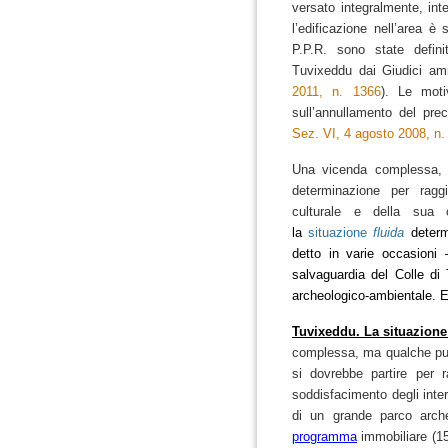
versato integralmente, in
l’edificazione nell’area è 
P.P.R. sono state defini
Tuvixeddu dai Giudici amm
2011, n. 1366
).
Le motiv
sull’annullamento del pre
Sez. VI, 4 agosto 2008, n.
Una vicenda complessa,
determinazione per raggi
culturale e della sua c
la
situazione
fluida
deter
detto in varie occasioni
salvaguardia
del
Colle di
archeologico-ambientale.
E
Tuvixeddu. La situazione 
complessa, ma qualche pun
si dovrebbe partire per r
soddisfacimento degli inter
di un grande parco arche
programma
immobiliare (15