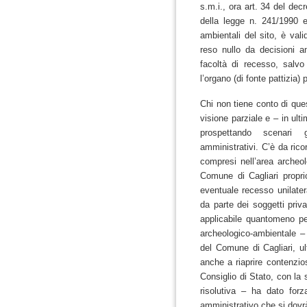
s.m.i., ora art. 34 del dec
della legge n. 241/1990 e 
ambientali del sito, è val
reso nullo da decisioni am
facoltà di recesso, salvo
l’organo (di fonte pattizi
Chi non tiene conto di qu
visione parziale e – in ulti
prospettando scenari
amministrativi.
C’è da rico
compresi nell’area archeol
Comune di Cagliari propr
eventuale recesso unilatera
da parte dei soggetti priva
applicabile quantomeno per
archeologico-ambientale – 
del Comune di Cagliari, ult
anche a riaprire contenzio
Consiglio di Stato, con la
risolutiva – ha dato forza
amministrativo che si dov