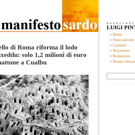
associaz
LUIGI PI
Home
Associazione
Contatti
llo di Roma riforma il lodo
Newsletter
ixeddu: solo 1,2 milioni di euro
Redazione
attone a Cualbu
Norme editori