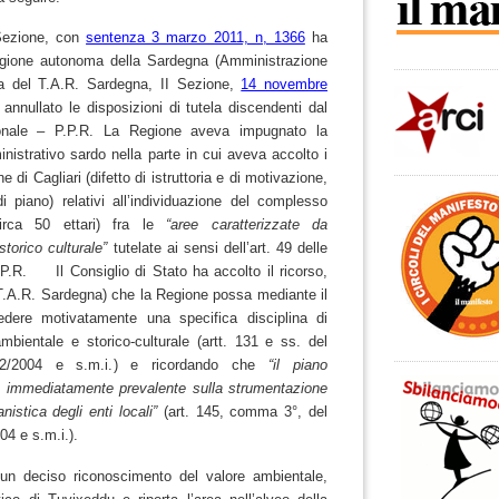
 Sezione, con
sentenza 3 marzo 2011, n, 1366
ha
Regione autonoma della Sardegna (Amministrazione
a del T.A.R. Sardegna, II Sezione,
14 novembre
annullato le disposizioni di tutela discendenti dal
ionale – P.P.R.
La Regione aveva impugnato la
istrativo sardo nella parte in cui aveva accolto i
 di Cagliari (difetto di istruttoria e di motivazione,
 di piano) relativi all’individuazione del complesso
irca 50 ettari) fra le
“aree caratterizzate da
torico culturale”
tutelate ai sensi dell’art. 49 delle
P.R. Il Consiglio di Stato ha accolto il ricorso,
T.A.R. Sardegna) che la Regione possa mediante il
edere motivatamente una specifica disciplina di
mbientale e storico-culturale (artt. 131 e ss. del
 42/2004 e s.m.i.) e ricordando che
“il piano
e immediatamente prevalente sulla strumentazione
istica degli enti locali”
(art. 145, comma 3°, del
/2004 e s.m.i.).
un deciso riconoscimento del valore ambientale,