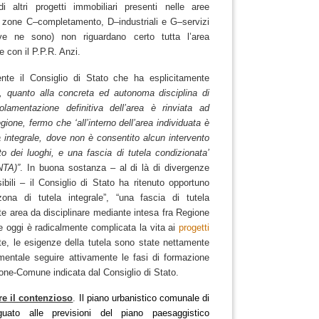
altri progetti immobiliari presenti nelle aree
le zone C–completamento, D–industriali e G–servizi
ve ne sono) non riguardano certo tutta l’area
 con il P.P.R. Anzi.
ente il Consiglio di Stato che ha esplicitamente
o, quanto alla concreta ed autonoma disciplina di
olamentazione definitiva dell’area
è rinviata ad
egione
, fermo che ‘all’interno dell’area individuata è
 integrale
, dove non è consentito alcun intervento
ato dei luoghi, e una
fascia di tutela condizionata
’
NTA)”
.
In buona sostanza – al di là di divergenze
ibili – il Consiglio di Stato ha ritenuto opportuno
ona di tutela integrale”, “una fascia di tutela
te area da disciplinare mediante intesa fra Regione
gi è radicalmente complicata la vita ai
progetti
te, le esigenze della tutela sono state nettamente
mentale seguire attivamente le fasi di formazione
egione-Comune indicata dal Consiglio di Stato.
e il contenzioso
.
Il
piano urbanistico comunale
di
guato alle previsioni del
piano paesaggistico