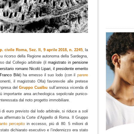
. civile Roma, Sez. II, 9 aprile 2018, n. 2245
, la
su ricorso della Regione autonoma della Sardegna,
so dal Collegio arbitrale (il
magistrato in pensione
ersitario romano Nicolò Lipari, il presidente emerito
 Franco Bilé
) ha emesso il suo lodo (con il
parere
enti, il magistrato Olla) favorevole alle pretese
impresa del
Gruppo Cualbu
sull’annosa vicenda di
più importante area archeologica sepolcrale punico-
nteressata dal noto progetto immobiliare.
i di euro previsto dal lodo arbitrale, si riduce a
soli
 ha affermato la Corte d’Appello di Roma.
Il Gruppo
anto percepito
in eccesso, più di 80.
5 milioni di
 stato dichiarato esecutivo e l’indennizzo era stato