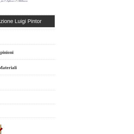
ione Luigi Pintor
pinioni
ateriali