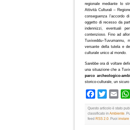
regionale
mediante lo str
Attività Culturali – Regi
conseguenza l’
accordo
d
oggetto di recesso da part
indennizzi, eventuali p
contenzioso.
Fino ad allo
Tuvixeddu–Tuvumannu, m
versante della tutela e de
culturale unico al mondo.
Sarebbe ora di voltare defi
una situazione che a Tuvix
parco archeologico-ambi
storico-culturale, un sicuro
Faceboo
Twitte
Em
Questo articolo è stato pub
classificato in
Ambiente
. P
feed
RSS 2.0
. Puoi
inviar