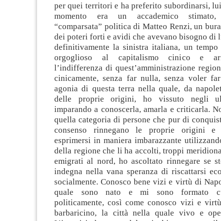
per quei territori e ha preferito subordinarsi, lu
momento era un accademico stimato, a
“comparsata” politica di Matteo Renzi, un bura
dei poteri forti e avidi che avevano bisogno di 
definitivamente la sinistra italiana, un tempo
orgoglioso al capitalismo cinico e ar
l’indifferenza di quest’amministrazione regio
cinicamente, senza far nulla, senza voler far
agonia di questa terra nella quale, da napole
delle proprie origini, ho vissuto negli ul
imparando a conoscerla, amarla e criticarla. 
quella categoria di persone che pur di conquis
consenso rinnegano le proprie origini e
esprimersi in maniera imbarazzante utilizzand
della regione che li ha accolti, troppi meridional
emigrati al nord, ho ascoltato rinnegare se s
indegna nella vana speranza di riscattarsi e
socialmente. Conosco bene vizi e virtù di Napoli
quale sono nato e mi sono formato cu
politicamente, così come conosco vizi e virt
barbaricino, la città nella quale vivo e ope