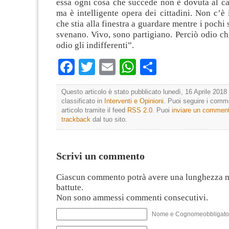
essa ogni cosa che succede non è dovuta al caso
ma è intelligente opera dei cittadini. Non c’è
che stia alla finestra a guardare mentre i pochi s
svenano. Vivo, sono partigiano. Perciò odio ch
odio gli indifferenti”.
Facebook
Twitter
Email
WhatsApp
Condividi
Questo articolo è stato pubblicato lunedì, 16 Aprile 2018 
classificato in
Interventi e Opinioni
. Puoi seguire i comm
articolo tramite il feed
RSS 2.0
. Puoi
inviare un commen
trackback
dal tuo sito.
Scrivi un commento
Ciascun commento potrà avere una lunghezza 
battute.
Non sono ammessi commenti consecutivi.
Nome e Cognomeobbligato