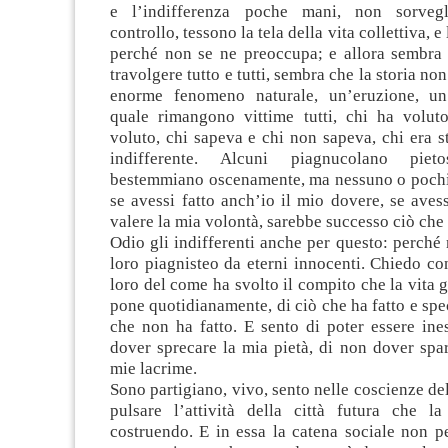
e l’indifferenza poche mani, non sorveg
controllo, tessono la tela della vita collettiva, e
perché non se ne preoccupa; e allora sembra s
travolgere tutto e tutti, sembra che la storia non
enorme fenomeno naturale, un’eruzione, un
quale rimangono vittime tutti, chi ha volu
voluto, chi sapeva e chi non sapeva, chi era st
indifferente. Alcuni piagnucolano pieto
bestemmiano oscenamente, ma nessuno o poch
se avessi fatto anch’io il mio dovere, se avess
valere la mia volontà, sarebbe successo ciò che
Odio gli indifferenti anche per questo: perché m
loro piagnisteo da eterni innocenti. Chiedo c
loro del come ha svolto il compito che la vita g
pone quotidianamente, di ciò che ha fatto e spe
che non ha fatto. E sento di poter essere ine
dover sprecare la mia pietà, di non dover spar
mie lacrime.
Sono partigiano, vivo, sento nelle coscienze del
pulsare l’attività della città futura che l
costruendo. E in essa la catena sociale non p