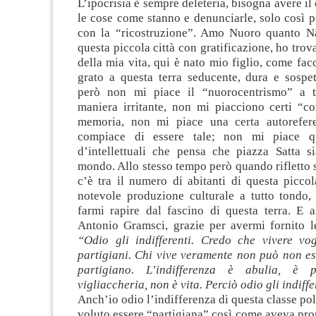
L’ipocrisia è sempre deleteria, bisogna avere il
le cose come stanno e denunciarle, solo così p
con la “ricostruzione”. Amo Nuoro quanto Na
questa piccola città con gratificazione, ho tro
della mia vita, qui è nato mio figlio, come fac
grato a questa terra seducente, dura e sospe
però non mi piace il “nuorocentrismo” a tr
maniera irritante, non mi piacciono certi “co
memoria, non mi piace una certa autorefere
compiace di essere tale; non mi piace qu
d’intellettuali che pensa che piazza Satta si
mondo. Allo stesso tempo però quando rifletto 
c’è tra il numero di abitanti di questa piccol
notevole produzione culturale a tutto tondo
farmi rapire dal fascino di questa terra. E a
Antonio Gramsci, grazie per avermi fornito le
“Odio gli indifferenti. Credo che vivere vog
partigiani. Chi vive veramente non può non es
partigiano. L’indifferenza è abulia, è p
vigliaccheria, non è vita. Perciò odio gli indiffe
Anch’io odio l’indifferenza di questa classe pol
voluto essere “partigiana” così come aveva pr