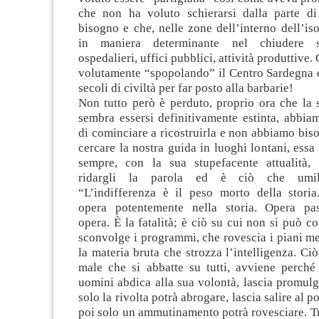
che non ha voluto schierarsi dalla parte d
bisogno e che, nelle zone dell’interno dell’iso
in maniera determinante nel chiudere sc
ospedalieri, uffici pubblici, attività produttive.
volutamente “spopolando” il Centro Sardegna 
secoli di civiltà per far posto alla barbarie!
Non tutto però è perduto, proprio ora che la si
sembra essersi definitivamente estinta, abbiam
di cominciare a ricostruirla e non abbiamo bis
cercare la nostra guida in luoghi lontani, essa 
sempre, con la sua stupefacente attualità,
ridargli la parola ed è ciò che umil
“L’indifferenza è il peso morto della storia.
opera potentemente nella storia. Opera pa
opera. È la fatalità; è ciò su cui non si può co
sconvolge i programmi, che rovescia i piani meg
la materia bruta che strozza l’intelligenza. Ciò
male che si abbatte su tutti, avviene perché
uomini abdica alla sua volontà, lascia promulg
solo la rivolta potrà abrogare, lascia salire al 
poi solo un ammutinamento potrà rovesciare. T