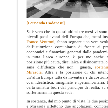
[Fernando Codonesu]
Se è vero che in questi ultimi tre mesi vi sono 
piccoli passi avanti dell’Europa che, messi i
Franco Ventroni
, fanno segnare una vera svolt
dell’istituzione comunitaria di fronte ai pr
economici e finanziari generati dalla pande
in tutta l’area europea, è per me anche co
posizione più cauta, direi laica e disincantata, 
sana diffidenza che non guasta,
sosten
Mirasola
. Altra è la posizione di chi inten
un’altra Europa tutta da inventare e da costruir
così idealistica, marginale e iperminoritaria, 
certa sinistra fuori dal principio di realtà, su
soffermarmi in questa sede.
In sostanza, dal mio punto di vista, le due posi
e Mirasola riflettono due angolazioni complem