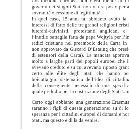
Costituzione europea non c’era niente di tu
governi dei singoli Stati non vi era posto per 
sovranità o cessione di legittimità.
In quel caso, 15 anni fa, abbiamo avuto la
interessi di fatto delle tre grandi religioni crist
luterani-calvinisti, protestanti anglicani e
l’inutile battaglia fatta da papa Wojtyla per l’
radici cristiane nel preambolo della Carta in
non approvato da Giscard D’Estaing che presi
di estensori della Carta). La mancata approva
molto a larghe parti dei popoli europei che i
avevano creduto e su cui avevano riposto gran
certo alle élite degli Stati che hanno por
boicottaggio sistematico dell’idea di cittadi
della conseguente necessità di una specific
quale preludio per la costruzione degli Stati Un
Certo oggi abbiamo una generazione Erasmus
saranno i figli di questa generazione: su di lo
speranza per i cittadini europei di domani e non
Stati, ma questo è di là da venire.