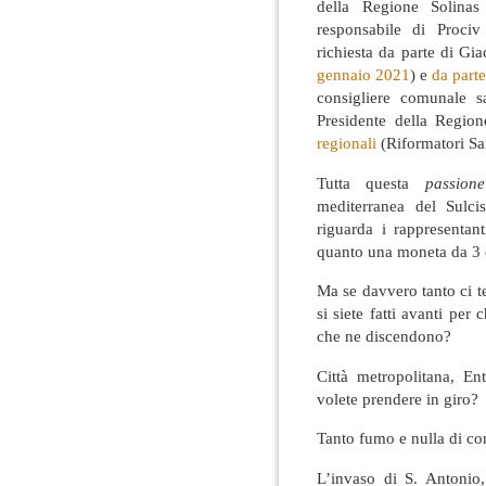
della Regione Solinas
responsabile di Proci
richiesta da parte di Gi
gennaio 2021
) e
da part
consigliere comunale 
Presidente della Regio
regionali
(Riformatori Sa
Tutta questa
passione
mediterranea del Sulc
riguarda i rappresentant
quanto una moneta da 3 
Ma se davvero tanto ci t
si siete fatti avanti per
che ne discendono?
Città metropolitana, E
volete prendere in giro?
Tanto fumo e nulla di co
L’invaso di S. Antonio,