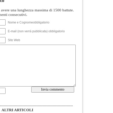
to
avere una lunghezza massima di 1500 battute.
nti consecutivi.
Nome e Cognomeobbligatorio
E-mail (non verrà pubblicata) obbligatorio
Sito Web
----------------------------------------------------------
ALTRI ARTICOLI