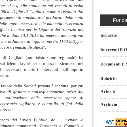
one ed a quelle contenute nei verbali di visita
’Ufficio Dighe di Cagliari, come è risultato dai
ermesso di constatare il perdurare dello stato
Fondaz
delle opere accessorie e la mancata osservanza
Ufficio Tecnico per le Dighe e del Servizio del
Inchieste
 che in data 14.1.2015 ha emesso, nei confronti
sita ordinanza di ingiunzione (n. 1163/28), per
 lavori, rimasta disattesa
”.
Interventi E O
e di Cagliari (amministrazione regionale) ha
ufficienti, lavori per la messa in sicurezza nel
Documenti E M
necessari ulteriori interventi dell’importo
 euro.
Rubriche
 favore della Società privata è scaduta, per cui
Articoli
riva di gestore e conseguentemente priva del
a realizzazione delle necessarie opere di
cessaria vigilanza e controllo ai fini della
Archivio
curezza
”.
sorato dei Lavori Pubblici ha … invitato le
orialmente competenti (Provincia e Comuni) e