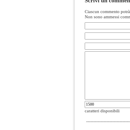
Scrivi un commen
Ciascun commento potrà 
Non sono ammessi comme
caratteri disponibili
------------------------------