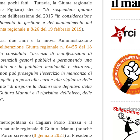
ma pochi fatti. Tuttavia, la Giunta regionale
ne Pigliaru) decise “
di sospendere quanto
nte deliberazione del 2015 “
in considerazione
fidamento in gestione e del mantenimento del
nta regionale n.8/26 del 19 febbraio 2019
).
uasi due anni e la nuova Amministrazione
eliberazione Giunta regionale n. 64/55 del 18
o constatato l’assenza di manifestazioni di
potenziali gestori pubblici e permanendo una
chio per la pubblica incolumità e sicurezza,
 non può proseguire l’esercizio in mancanza di
ggetto preposto alla cura e alla vigilanza delle
nte “
di disporre la dismissione definitiva della
Gutturu Mannu’ e il ripristino dell’alveo, delle
e
”.
 metropolitana di Cagliari Paolo Truzzu e il
co naturale regionale di Gutturu Mannu (nonché
 Porcu scrivono (
8 gennaio 2021
) al Presidente