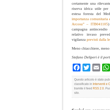
certamente una rilevant
riserva idrica utile pe
estesa foresta del Med
importanza comunitaria e
Arcosu” – ITB041105
)
campagna antincendio 
relativo invaso prev
vigilanza
previsti dalla l
Meno chiacchiere, men
Stefano Deliperi è il po
Faceboo
Twitte
Em
Questo articolo è stato pub
classificato in
Interventi e 
tramite il feed
RSS 2.0
. Pu
sito.