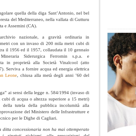
ngolare quella della diga Sant’Antonio, nel bel
resta del Mediterraneo, nella vallata di Gutturu
a e Assemini (CA).
rchivio nazionale, a gravità ordinaria in
 metri con un invaso di 200 mila metri cubi di
 tra il 1956 ed il 1957, collaudata il 10 gennaio
Mineraria Siderurgica Ferromin s.p.a. e
ita in proprietà alla Società Vinalcool (atto
7). Serviva a fornire acqua ed energia elettrica
San Leone
, chiusa alla metà degli anni ’60 del
iga” ai sensi della legge n. 584/1994 (invaso di
i cubi di acqua o altezza superiore a 15 metri)
 della tutela della pubblica incolumità alla
pprovazione del Ministero delle Infrastrutture e
ecnico per le Dighe di Cagliari.
a ditta concessionaria non ha mai ottemperato
 i ripetuti richiami, alle prescrizioni del