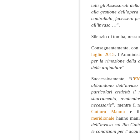
tutti gli Assessorati de
alla gestione dell’opera
controllato, facessero p
all’invaso
…”.
Silenzio di tomba, nessun
Conseguentemente, con
luglio 2015
, l’Amminist
per la rimozione della d
delle arginature
”.
Successivamente, “
l’
EN
abbandono dell’invaso v
particolari criticità il
sbarramento, rendendos
necessarie
”, mentre il 
Gutturu Mannu
e i
meridionale
hanno manif
dell’invaso sul Rio Gu
le condizioni per l’ acqu