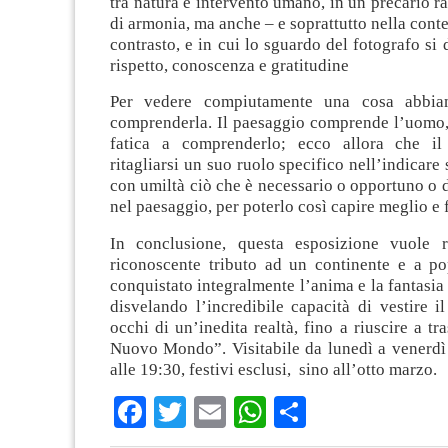
tra natura e intervento umano, in un precario ra
di armonia, ma anche – e soprattutto nella cont
contrasto, e in cui lo sguardo del fotografo si
rispetto, conoscenza e gratitudine
Per vedere compiutamente una cosa abbia
comprenderla. Il paesaggio comprende l’uomo, 
fatica a comprenderlo; ecco allora che il
ritagliarsi un suo ruolo specifico nell’indica
con umiltà ciò che è necessario o opportuno o
nel paesaggio, per poterlo così capire meglio e 
In conclusione, questa esposizione vuole r
riconoscente tributo ad un continente e a p
conquistato integralmente l’anima e la fantasia 
disvelando l’incredibile capacità di vestire 
occhi di un’inedita realtà, fino a riuscire a tr
Nuovo Mondo”. Visitabile da lunedì a venerdì 
alle 19:30, festivi esclusi, sino all’otto marzo.
Facebook
Twitter
Email
WhatsApp
Condividi