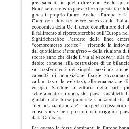
precisamente in quella direzione. Anche qui n
Non è solo il nostro paese che in questa terribi
gioca il proprio futuro. Anche l’Europa lo fa
Fund
non dovesse avere successo in Italia,
economica della Ue, il terzo contributore del b
il fallimento si ripercuoterebbe sull’Europa ne
Significherebbe l’arresto della linea eme
“compromesso storico” – riprendo la indovin
del quotidiano
il manifesto
– della riunione di 
scorso anno che diede il via al
Recovery
, alla 
debito comune, alla costruzione di un bilanci
sui trasferimenti dei singoli paesi ma anche
capacità di imposizione fiscale sovrannazi
carbon tax o la web tax), alla emanazione di 
europei. Sarebbe la vittoria della parte pi
schieramento europeo, dei paesi cosiddetti fr
guidati dalle forze populiste e nazionaliste, d
“democrazia illiberale” – un perfido ossimoro -,
conservative ben presenti nei maggiori pae
dalla Germania.
Per questo le forze dominanti in Europa hann