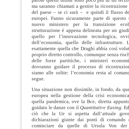
parole questi ultimi sono poco più di un terzo
ma saranno chiamati a gestire la ricostruzion
del paese – se ci sarà – e quindi il flusso d
europei. Fanno sicuramente parte di questo 
nuovo ministero per la transizione ecol
strutturazione è appena delineata per un giud
quello per l’innovazione tecnologica, ovv
dell’economia, quello delle infrastrutture. 
esattamente quella che Draghi abbia così volut
proprio diretto controllo, comunque senza risc
delle forze partitiche, i ministeri econom
dovranno guidare il processo di ricostruzio
siamo alle solite: l’economia resta al comand
segue.
Una situazione non dissimile, in fondo, da qu
europea nella gestione della crisi economic
quella pandemica, ove la Bce, diretta appunt
guidato le danze con il
Quantitative Easing
. E
ciò che la Ue si aspetta dall’attuale gov
dichiarazioni giunte dai ponti di comando 
cominciare da quelle di Ursula Von der