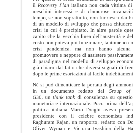
il
Recovery Plan
italiano non cada vittima d
meschini interessi e di clamorose incapacit
tempo, se non soprattutto, non fuoriesca dai bi
di un modello di sviluppo che possa chiudere 
crisi in cui è precipitato. In altre parole qu
capito che la vecchia linea dell’austerità e de
costo non poteva più funzionare, tantomeno con
crisi pandemica, ma non hanno alcuna 
promuovere e neppure di assistere passivamen
di paradigma nel modello di sviluppo econom
già chiaro dal fatto che diversi segnali di fre
dopo le prime esortazioni al facile indebitament
Né si può dimenticare la portata degli ammoni
in un documento redatto dal
Group of
G30, un
think tank
di consulenza su questi
monetaria e internazionale. Poco prima dell’apr
politica italiana Mario Draghi aveva prese
presidente con il celebre economista ind
Raghuram Rajan, un rapporto, redatto con Dou
Oliver Wyman e Victoria Ivashina della Ha