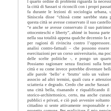
l quarto ordine di problemi riguarda la necessi
la città di Sassari si riconcili con i propri pass
fa durante le lezioni di sociologia urbana, 
Siniscola disse “chissà come sarebbe stata p
questa città se avesse conservato il suo castell
“e anche se avesse conservato il suo patrimon
ottocenteschi e liberty”, ahimé in buona parte
nella sua totalità appena qualche decennio fa 
per ragioni di rivincita contro l’oppressor
analisi contro-fattuali – che possono essere 
esercitazioni per un corso universitario, ma poc
delle scelte politiche -, e pongo un quarto
Possiamo ragionare senza finzioni sulla brut
città e su come invece potrebbe diventare bel
alle parole ‘bello’ e ‘brutto’ solo un valore
associo ad altri termini, quali cura e attenzion
sciatteria e degrado. Credo che anche Sassari
una città bella, risanando e riqualificando i
storico-architettonico, certo, ma anche curan
pubblici e privati, e ciò può avvenire soltanto
cittadino si sente attivamente responsabile e
progetto comune. Per esplicitare il mio pensie