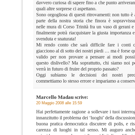
davvero curiosa di sapere fino a che punto arriveran
quali altre sorprese ci aspettano.
Sono orgogliosa di questi ritrovamenti: non tutto è
parte della nostra storia che finora è sopravviss
nelle mura di Corso Trinità fra un vaso di gerani 
finalmente potrà riacquistare la giusta importanza 
svenduta e snaturata!
Mi rendo conto che sarà difficile fare i conti 
giacciono al di sotto dei nostri piedi … ma è forse 
valido per non provare a pensare ai modi possib
questo dislivello? Ma soprattutto, chi siamo noi p
verrà in futuro di fruire del proprio passato?
Oggi subiamo le decisioni dei nostri pred
commettiamo lo stesso errore e impariamo a conserv
Marcello Madau
scrive:
20 Maggio 2008 alle 15:59
Hai perfettamente ragione a sollevare i tuoi interrog
innanzitutto il problema dei ‘luoghi’ della discussion
buona pratica democratica discutere di polis, e ri
carenza di luoghi in tal senso. Mi auguro anch