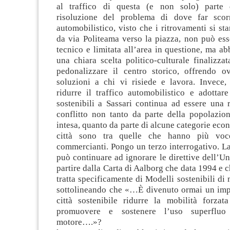
al traffico di questa (e non solo) parte d
risoluzione del problema di dove far scorr
automobilistico, visto che i ritrovamenti si s
da via Politeama verso la piazza, non può ess
tecnico e limitata all’area in questione, ma a
una chiara scelta politico-culturale finalizzat
pedonalizzare il centro storico, offrendo o
soluzioni a chi vi risiede e lavora. Invece,
ridurre il traffico automobilistico e adottar
sostenibili a Sassari continua ad essere una 
conflitto non tanto da parte della popolazion
intesa, quanto da parte di alcune categorie eco
città sono tra quelle che hanno più voc
commercianti. Pongo un terzo interrogativo. La 
può continuare ad ignorare le direttive dell’U
partire dalla Carta di Aalborg che data 1994 e c
tratta specificamente di Modelli sostenibili di 
sottolineando che «…È divenuto ormai un imp
città sostenibile ridurre la mobilità forzat
promuovere e sostenere l’uso superfluo
motore….»?