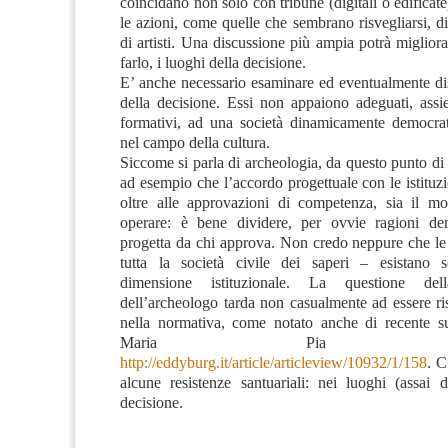
coincidano non solo con tribune (digitali o edifica
le azioni, come quelle che sembrano risvegliarsi, di 
di artisti. Una discussione più ampia potrà migliora
farlo, i luoghi della decisione.
E’ anche necessario esaminare ed eventualmente dis
della decisione. Essi non appaiono adeguati, assi
formativi, ad una società dinamicamente democrati
nel campo della cultura.
Siccome si parla di archeologia, da questo punto di
ad esempio che l’accordo progettuale con le istituzio
oltre alle approvazioni di competenza, sia il m
operare: è bene dividere, per ovvie ragioni dem
progetta da chi approva. Non credo neppure che le 
tutta la società civile dei saperi – esistano 
dimensione istituzionale. La questione dell
dell’archeologo tarda non casualmente ad essere ris
nella normativa, come notato anche di recente 
Maria Pia Guer
http://eddyburg.it/article/articleview/10932/1/158
. C
alcune resistenze santuariali: nei luoghi (assai di
decisione.