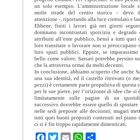
un solo esempio. L’amministrazione locale s
molte strade del centro storico – devo 
attenzione -, riportando alla luce ciottolato e las
Ebbene, finiti i lavori già nei giorni seguen
dominano incontrastati sporcizia e degrado
attribuiti all’ente pubblico, bensì a tutti quei 
loro transitare o lavorare non si preoccupano di
loro spazi pubblici. Eppure, se imparassimo 
bello come valore, Sassari potrebbe persino us
che la attraversa ormai da molti decenni.
In conclusione, abbiamo scoperto che anche Sa
una sua identità, ed il castello ritrovato (o me
pezzi) è certamente parte propulsiva di questa s
per le sue pietre, per l’orizzonte di idee che si
limitatamente sulle pagine di un quotid
successivo dovrebbe essere quello di spostare 
nelle sedi preposte alle decisioni, magari met
tutti quei buoni propositi contenuti nel piano s
ci si è fin troppo rapidamente dimenticati.
Facebook
Twitter
Email
WhatsApp
Condividi