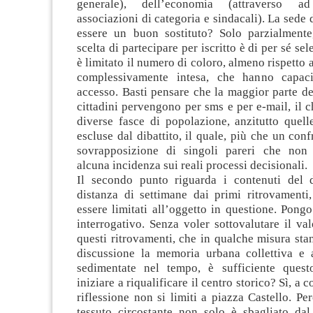
generale), dell’economia (attraverso 
associazioni di categoria e sindacali). La sede 
essere un buon sostituto? Solo parzialmente
scelta di partecipare per iscritto è di per sé sel
è limitato il numero di coloro, almeno rispetto 
complessivamente intesa, che hanno capaci
accesso. Basti pensare che la maggior parte de
cittadini pervengono per sms e per e-mail, il c
diverse fasce di popolazione, anzitutto quell
escluse dal dibattito, il quale, più che un conf
sovrapposizione di singoli pareri che non
alcuna incidenza sui reali processi decisionali.
Il secondo punto riguarda i contenuti del d
distanza di settimane dai primi ritrovamenti
essere limitati all’oggetto in questione. Pon
interrogativo. Senza voler sottovalutare il val
questi ritrovamenti, che in qualche misura st
discussione la memoria urbana collettiva e 
sedimentate nel tempo, è sufficiente quest
iniziare a riqualificare il centro storico? Sì, a 
riflessione non si limiti a piazza Castello. Per
tessuto circostante non solo è sbagliato dal