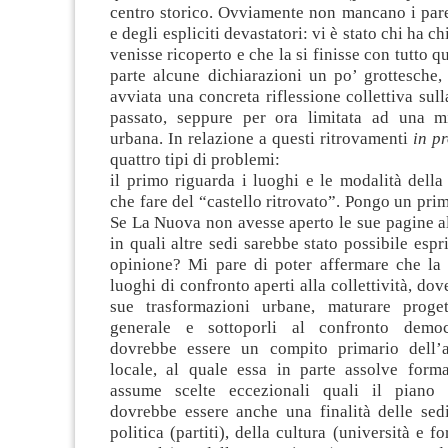
centro storico. Ovviamente non mancano i parer
e degli espliciti devastatori: vi è stato chi ha ch
venisse ricoperto e che la si finisse con tutto 
parte alcune dichiarazioni un po’ grottesche,
avviata una concreta riflessione collettiva sull
passato, seppure per ora limitata ad una m
urbana. In relazione a questi ritrovamenti
in p
quattro tipi di problemi:
il primo riguarda i luoghi e le modalità della
che fare del “castello ritrovato”. Pongo un prim
Se La Nuova non avesse aperto le sue pagine al
in quali altre sedi sarebbe stato possibile espr
opinione? Mi pare di poter affermare che la 
luoghi di confronto aperti alla collettività, dov
sue trasformazioni urbane, maturare proget
generale e sottoporli al confronto democ
dovrebbe essere un compito primario dell’a
locale, al quale essa in parte assolve for
assume scelte eccezionali quali il piano 
dovrebbe essere anche una finalità delle sedi
politica (partiti), della cultura (università e 