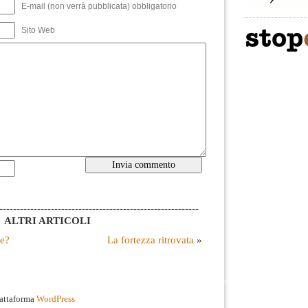
E-mail (non verrà pubblicata) obbligatorio
Sito Web
----------------------------------------------------------
ALTRI ARTICOLI
le?
La fortezza ritrovata
»
iattaforma
WordPress