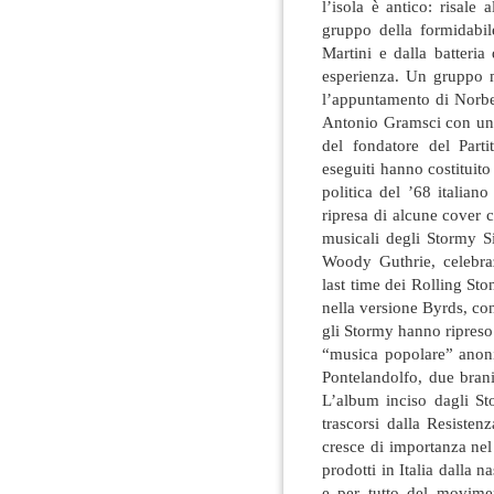
l’isola è antico: risale 
gruppo della formidabil
Martini e dalla batteria
esperienza. Un gruppo mu
l’appuntamento di Norbe
Antonio Gramsci con una
del fondatore del Part
eseguiti hanno costituito
politica del ’68 italiano
ripresa di alcune cover 
musicali degli Stormy S
Woody Guthrie, celebra
last time dei Rolling S
nella versione Byrds, co
gli Stormy hanno ripreso
“musica popolare” anoni
Pontelandolfo, due brani
L’album inciso dagli St
trascorsi dalla Resisten
cresce di importanza nel
prodotti in Italia dalla n
e per tutto del movime