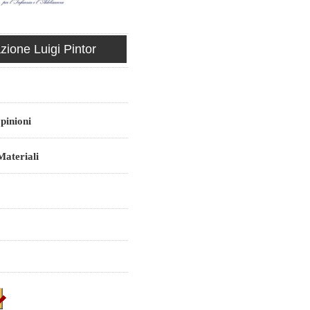
ione Luigi Pintor
pinioni
ateriali