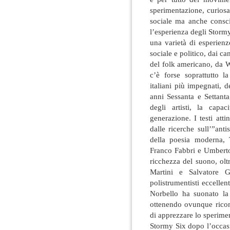
sperimentazione, curiosa
sociale ma anche consci
l’esperienza degli Stormy
una varietà di esperien
sociale e politico, dai ca
del folk americano, da 
c’è forse soprattutto l
italiani più impegnati, 
anni Sessanta e Settanta
degli artisti, la cap
generazione. I testi att
dalle ricerche sull’”antis
della poesia moderna, 
Franco Fabbri e Umberto F
ricchezza del suono, olt
Martini e Salvatore G
polistrumentisti eccell
Norbello ha suonato la 
ottenendo ovunque ricon
di apprezzare lo sperime
Stormy Six dopo l’occasi