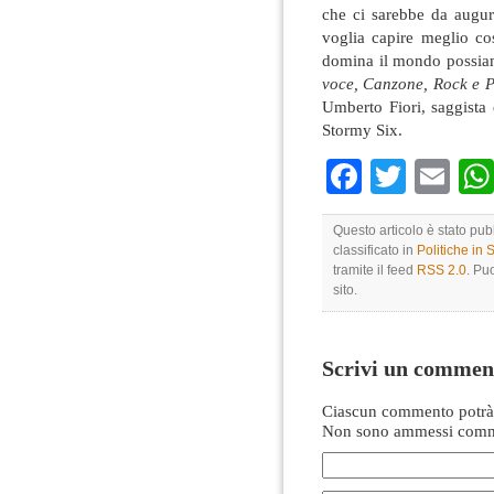
che ci sarebbe da augurar
voglia capire meglio co
domina il mondo possiamo
voce, Canzone, Rock e P
Umberto Fiori, saggista 
Stormy Six.
Faceboo
Twitte
Em
Questo articolo è stato pu
classificato in
Politiche in
tramite il feed
RSS 2.0
. Pu
sito.
Scrivi un commen
Ciascun commento potrà 
Non sono ammessi comme