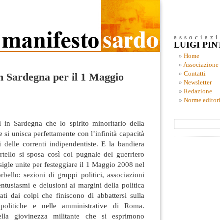
associaz
LUIGI PI
Home
Associazione
Contatti
n Sardegna per il 1 Maggio
Newsletter
Redazione
Norme editori
 in Sardegna che lo spirito minoritario della
e si unisca perfettamente con l’infinità capacità
si delle correnti indipendentiste. E la bandiera
rtello si sposa così col pugnale del guerriero
sigle unite per festeggiare il 1 Maggio 2008 nel
bello: sezioni di gruppi politici, associazioni
entusiasmi e delusioni ai margini della politica
ti dai colpi che finiscono di abbattersi sulla
i politiche e nelle amministrative di Roma.
ella giovinezza militante che si esprimono