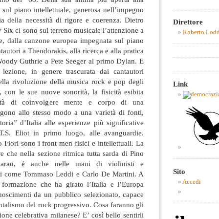
 sul piano intellettuale, generosa nell’impegno
a della necessità di rigore e coerenza. Dietro
Direttore
 Six ci sono sul terreno musicale l’attenzione a
Roberto Lod
ze, dalla canzone europea impegnata sul piano
ntautori a Theodorakis, alla ricerca e alla pratica
Woody Guthrie a Pete Seeger al primo Dylan. E
a lezione, in genere trascurata dai cantautori
della rivoluzione della musica rock e pop degli
Link
, con le sue nuove sonorità, la fisicità esibita
acità di coinvolgere mente e corpo di una
ingono allo stesso modo a una varietà di fonti,
toria” d’Italia alle esperienze più significative
T.S. Eliot in primo luogo, alle avanguardie.
iori sono i front men fisici e intellettuali. La
re che nella sezione ritmica tutta sarda di Pino
arau, è anche nelle mani di violinisti e
Sito
enti come Tommaso Leddi e Carlo De Martini. A
Accedi
formazione che ha girato l’Italia e l’Europa
oscimenti da un pubblico selezionato, capace
ntalismo del rock progressivo. Cosa faranno gli
one celebrativa milanese? E’ così bello sentirli