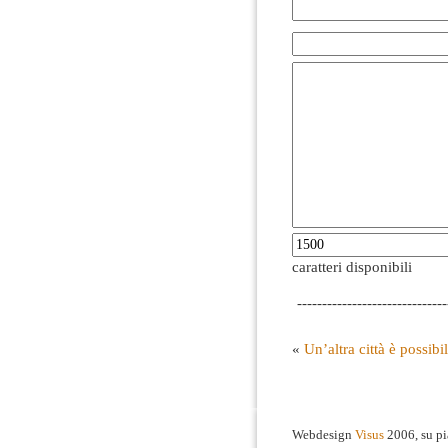
caratteri disponibili
------------------------------
«
Un’altra città è possibi
Webdesign
Visus
2006, su p