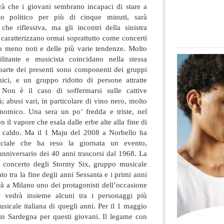
arà che i giovani sembrano incapaci di stare a
to politico per più di cinque minuti, sarà
che riflessiva, ma gli incontri della sinistra
 caratterizzano ormai soprattutto come concerti
 o meno noti e delle più varie tendenze. Molto
itante e musicista coincidano nella stessa
parte dei presenti sono componenti dei gruppi
ici, e un gruppo ridotto di persone attratte
. Non è il caso di soffermarsi sulle cattive
à; abusi vari, in particolare di vino nero, molto
onomico. Una sera un po’ fredda e triste, nel
 il vapore che esala dalle erbe alte alla fine di
à caldo. Ma il 1 Maju del 2008 a Norbello ha
ciale che ha reso la giornata un evento,
’anniversario dei 40 anni trascorsi dal 1968. La
n concerto degli Stormy Six, gruppo musicale
o tra la fine degli anni Sessanta e i primi anni
rà a Milano uno dei protagonisti dell’occasione
e vedrà insieme alcuni tra i personaggi più
usicale italiana di quegli anni. Per il 1 maggio
 in Sardegna per questi giovani. Il legame con