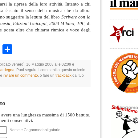
si la ripresa della loro attività. Intanto a chi
sa è stato il senso della musica che da allora
 suggerire la lettura del libro
Scrivere con la
oesia, Edizioni Unicopli, 2003 Milano, 10€,
di
e poeta oltre che chitarra ritmica e voce degli
k
r
ail
WhatsApp
Condividi
bblicato venerdì, 16 Maggio 2008 alle 02:09 e
 Sardegna
. Puoi seguire i commenti a questo articolo
oi
inviare un commento
, o fare un
trackback
dal tuo
to
avere una lunghezza massima di 1500 battute.
nti consecutivi.
Nome e Cognomeobbligatorio