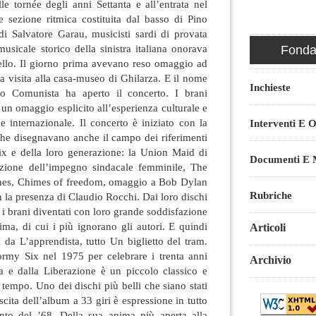
alle tornée degli anni Settanta e all’entrata nel
e sezione ritmica costituita dal basso di Pino
 di Salvatore Garau, musicisti sardi di provata
sicale storico della sinistra italiana onorava
Fondaz
llo. Il giorno prima avevano reso omaggio ad
 visita alla casa-museo di Ghilarza. E il nome
Inchieste
ito Comunista ha aperto il concerto. I brani
 un omaggio esplicito all’esperienza culturale e
 e internazionale. Il concerto è iniziato con la
Interventi E O
che disegnavano anche il campo dei riferimenti
ix e della loro generazione: la Union Maid di
Documenti E M
zione dell’impegno sindacale femminile, The
tones, Chimes of freedom, omaggio a Bob Dylan
Rubriche
n la presenza di Claudio Rocchi. Dai loro dischi
 i brani diventati con loro grande soddisfazione
ma, di cui i più ignorano gli autori. E quindi
Articoli
 da L’apprendista, tutto Un biglietto del tram.
ormy Six nel 1975 per celebrare i trenta anni
Archivio
za e dalla Liberazione è un piccolo classico e
 tempo. Uno dei dischi più belli che siano stati
ascita dell’album a 33 giri è espressione in tutto
nto del ’68. Della sua anima più aperta alla