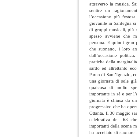
attraverso la musica. S
sentire un ragionamen
l’occasione più festosa 
giovanile in Sardegna si
di gruppi musicali, più
spesso avviene che mil
persona. E quindi gran 
che suonano, i loro am
dall’occasione politica
pratiche della marginalit
sardo ed altrettanto ec
Parco di Sant’Ignazio, con
una giornata di sole gi
qualcosa di molto spe
importante in sé e per l
giornata è chiusa da u
progressivo che ha operat
Ottanta. Il 30 maggio sa
celebrativa del ‘68 ch
importanti della scena m
ha accettato di suonare