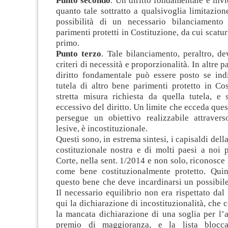
Punto secondo
. Un diritto fondamentale e invi
quanto tale sottratto a qualsivoglia limita­zion
possibilità di un necessario bilanciamento
parimenti protetti in Costituzione, da cui scatur
primo.
Punto terzo
. Tale bilanciamento, peraltro, d
criteri di necessità e proporzionalità. In altre pa
diritto fondamentale può essere posto se indi
tutela di altro bene parimenti protetto in Cos
stretta misura richiesta da quella tutela, e 
eccessivo del diritto. Un limite che ecceda ques
persegue un obiettivo realizzabile attrave
lesive, è incostituzionale.
Questi sono, in estrema sintesi, i capisaldi del
costituzionale nostra e di molti paesi a noi 
Corte, nella sent. 1/2014 e non solo, riconosce 
come bene costituzionalmente protetto. Quin
questo bene che deve incardinarsi un possibil
Il necessario equilibrio non era rispettato dal
qui la dichiarazione di incostituzionalità, che 
la mancata dichiarazione di una soglia per l’
premio di maggioranza, e la lista blocca