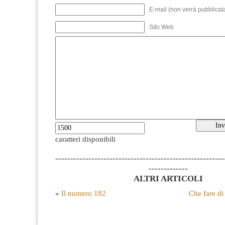
E-mail (non verrà pubblicata
Sito Web
caratteri disponibili
--------------------------------------------------------
-------------
ALTRI ARTICOLI
«
Il numero 182
Che fare d