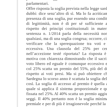
parlamentari.
Offre risposta la soglia prevista nella legge sar
dubbi: dice senz’altro di sì. Ma lo fa acriticam
presenza di una soglia, pur essendo una condi
di legittimità, non è di per sé sufficiente a
rispetto dei principi costituzionali in mate
sentenza n. 1/2014 parla della necessità no
qualsiasi, ma di una soglia congrua; occorre, ci
verificare che la sperequazione tra voti e
eccessiva. Una clausola del 25% per ce
nell’accezione testé riportata? La risposta è
motiva con chiarezza dimostrando che il sacri
voto libero ed eguale è comunque eccessivo e i
col 25% scatta un premio del 55%, più del d
rispetto ai voti presi. Ma si può obiettere ch
Sardegna lo scorso anno è scattata la soglia d
così. La soglia di accesso al premio è quella a
quale si applica il sistema proporzionale e q
fissata nel 25%. Al 40% scatta un premio aggi
seggi. Il 40% pertanto non è la soglia minima
premiale e per di più è irragionevole perché la 