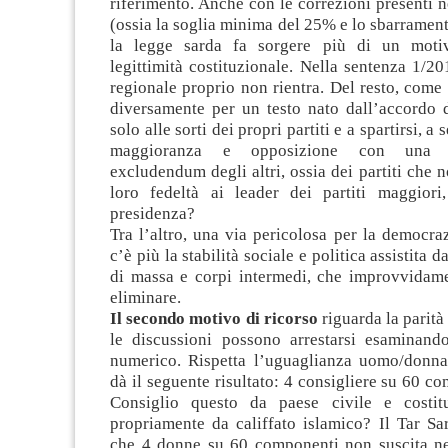
riferimento. Anche con le correzioni presenti n
(ossia la soglia minima del 25% e lo sbarrament
la legge sarda fa sorgere più di un moti
legittimità costituzionale. Nella sentenza 1/2
regionale proprio non rientra. Del resto, come
diversamente per un testo nato dall’accordo d
solo alle sorti dei propri partiti e a spartirsi, a
maggioranza e opposizione con una 
excludendum degli altri, ossia dei partiti che n
loro fedeltà ai leader dei partiti maggiori,
presidenza?
Tra l’altro, una via pericolosa per la democr
c’è più la stabilità sociale e politica assistita 
di massa e corpi intermedi, che improvvidame
eliminare.
Il secondo motivo di ricorso
riguarda la parità
le discussioni possono arrestarsi esaminand
numerico. Rispetta l’uguaglianza uomo/donn
dà il seguente risultato: 4 consigliere su 60 c
Consiglio questo da paese civile e costit
propriamente da califfato islamico? Il Tar Sa
che 4 donne su 60 componenti non suscita n