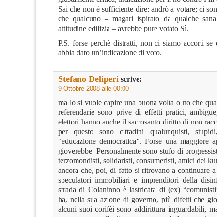
Sai che non è sufficiente dire: andrò a votare; ci so
che qualcuno – magari ispirato da qualche sana
attitudine edilizia – avrebbe pure votato Sì.
P.S. forse perchè distratti, non ci siamo accorti s
abbia dato un’indicazione di voto.
Stefano Deliperi
scrive:
9 Ottobre 2008 alle 00:00
ma lo si vuole capire una buona volta o no che qua
referendarie sono prive di effetti pratici, ambigue
elettori hanno anche il sacrosanto diritto di non rac
per questo sono cittadini qualunquisti, stupidi
“educazione democratica”. Forse una maggiore ap
gioverebbe. Personalmente sono stufo di progressisti
terzomondisti, solidaristi, consumeristi, amici dei ku
ancora che, poi, di fatto si ritrovano a continuare a 
speculatori immobiliari e imprenditori della disi
strada di Colaninno è lastricata di (ex) “comunist
ha, nella sua azione di governo, più difetti che gi
alcuni suoi corifèi sono addirittura inguardabili, m