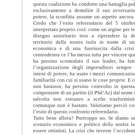
questa coalizione ha condotto una battaglia poli
esclusivamente a demolire il suo avversari
potere, la sconfitta assume un aspetto ancora
Credo che l’esito referendario del 5 ottob
interpretato proprio così: come un argine per t
disegno autoritario teso a riprendere la d
territorio della nostra isola in nome di un
economica e di una fuoriuscita dalla crisi
centrodestra ce l’ha messa tutta per vincere qu
ha persino scomodato il suo leader, ha fat
l’organizzazione degli imprenditori sempre d
intese di potere, ha usato i mezzi comunicazio
familiarità con cui si usano le cose proprie. E 
non bastasse, ha persino coinvolto in quest
componente di un partito (il PSd’Az) dal nome i
talvolta non estraneo a scelte trasformist
comunque non è bastato. Valutiamo perciò co
l’esito di questo confronto referendario.
Tutto bene allora? Purtroppo no, Se diamo u
scenario economico e politico della nostra is
essere ottimisti. La crisi che investe l’occiden