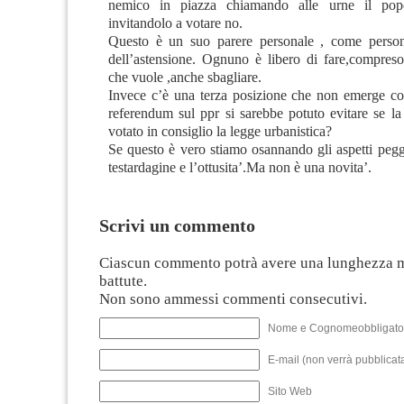
nemico in piazza chiamando alle urne il popo
invitandolo a votare no.
Questo è un suo parere personale , come persona
dell’astensione. Ognuno è libero di fare,compreso 
che vuole ,anche sbagliare.
Invece c’è una terza posizione che non emerge c
referendum sul ppr si sarebbe potuto evitare se la
votato in consiglio la legge urbanistica?
Se questo è vero stiamo osannando gli aspetti peggi
testardagine e l’ottusita’.Ma non è una novita’.
Scrivi un commento
Ciascun commento potrà avere una lunghezza 
battute.
Non sono ammessi commenti consecutivi.
Nome e Cognomeobbligato
E-mail (non verrà pubblicata
Sito Web