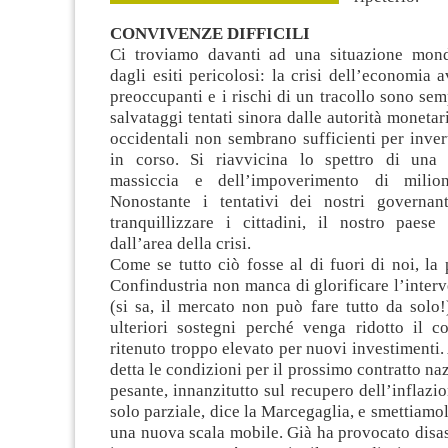
CONVIVENZE DIFFICILI
Ci troviamo davanti ad una situazione mondi
dagli esiti pericolosi: la crisi dell’economia 
preoccupanti e i rischi di un tracollo sono semp
salvataggi tentati sinora dalle autorità monetar
occidentali non sembrano sufficienti per inver
in corso. Si riavvicina lo spettro di una 
massiccia e dell’impoverimento di milio
Nonostante i tentativi dei nostri governan
tranquillizzare i cittadini, il nostro paes
dall’area della crisi.
Come se tutto ciò fosse al di fuori di noi, la 
Confindustria non manca di glorificare l’interv
(si sa, il mercato non può fare tutto da solo!)
ulteriori sostegni perché venga ridotto il c
ritenuto troppo elevato per nuovi investimenti.
detta le condizioni per il prossimo contratto na
pesante, innanzitutto sul recupero dell’inflazio
solo parziale, dice la Marcegaglia, e smettiamol
una nuova scala mobile. Già ha provocato disast