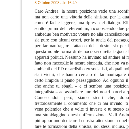
8 Ottobre 2008 alle 16:49
Caro Andrea, la nostra posizione vede una sconfitt
ma non certo una vittoria della sinistra, per la qua
come è facile leggere, una ripresa del dialogo. R
scritto prima del referendum, riconoscendo due pos
ambedue ben motivate: votare no alla cancellazione
sia pure con alcuni errori, per la tutela del paesaggi
per far naufragare l´attacco della destra sia per 
questa nobile forma di democrazia diretta fagocitata
apparati politici. Nessuno ha invitato ad andare al m
fatto non raccoglie la nostra simpatia, che non va 
ambienti del PD o sardisti o ex socialisti, ai quali n
stati vicini, che hanno cercato di far naufragare
certo limpida il piano paesaggistico. Ad ognuno i
che anche tu sbagli – e ci sembra una posizion
integralista – ad assimilare uno dei nostri pareri a q
Conoscendoti però, siamo sicuri che, dopo
frettolosamente il commento che ci hai inviato, ti
vena polemica che a volte ti investe e tu stesso a
una stupidaggine questa affermazione. Vedi Andre
più opportuno dedicare la nostra attenzione a quel
fare le formazioni della sinistra, noi stessi inclusi, 