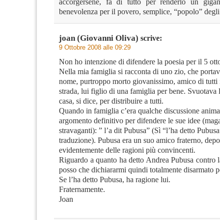
accorgersene, fà di tutto per renderlo un giga
benevolenza per il povero, semplice, “popolo” degli
joan (Giovanni Oliva)
scrive:
9 Ottobre 2008 alle 09:29
Non ho intenzione di difendere la poesia per il 5 ot
Nella mia famiglia si racconta di uno zio, che portav
nome, purtroppo morto giovanissimo, amico di tutti i
strada, lui figlio di una famiglia per bene. Svuotava 
casa, si dice, per distribuire a tutti.
Quando in famiglia c’era qualche discussione anima
argomento definitivo per difendere le sue idee (mag
stravaganti): ” l’a dit Pubusa” (Sì “l’ha detto Pubusa
traduzione). Pubusa era un suo amico fraterno, depo
evidentemente delle ragioni più convincenti.
Riguardo a quanto ha detto Andrea Pubusa contro l
posso che dichiararmi quindi totalmente disarmato pe
Se l’ha detto Pubusa, ha ragione lui.
Fraternamente.
Joan