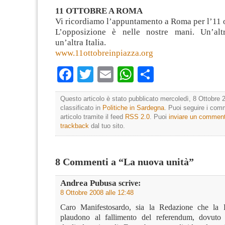
11 OTTOBRE A ROMA
Vi ricordiamo l’appuntamento a Roma per l’11 o
L’opposizione è nelle nostre mani. Un’altr
un’altra Italia.
www.11ottobreinpiazza.org
Facebook
Twitter
Email
WhatsApp
Condividi
Questo articolo è stato pubblicato mercoledì, 8 Ottobre 
classificato in
Politiche in Sardegna
. Puoi seguire i com
articolo tramite il feed
RSS 2.0
. Puoi
inviare un commen
trackback
dal tuo sito.
8 Commenti a “La nuova unità”
Andrea Pubusa
scrive:
8 Ottobre 2008 alle 12:48
Caro Manifestosardo, sia la Redazione che la 
plaudono al fallimento del referendum, dovuto a