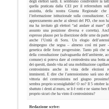
degli elettori sardi. E sembrano condividere la tat
quella praticata dalla CEI per il referendum sul
assistita, della nostra Giunta Regionale ch
l’informazione istituzionale sulla consultazione. 
apprezzamento anche ai silenzi del PD, che non ha 
ma ha invitato gli elettori “ad andare al mare”
assunto una posizione diversa e corretta). Anc
espresso plauso per la diserzione delle urne da parte 
anche l’Unità di Soru. Un elogio dell’asten
disimpegno che segna – almeno così mi pare 
genetica delle forze progressiste. Tanto più che s
della consultazione (salvaguardia dell’ambiente, 
comune) si poteva dare al centrodestra una botta a
dei quesiti, dando vita ad una mobilitazione capillar
centrosinistra anche in vista delle elezioni r
imminenti. E dire che l’astensionismo sarà uno deg
vittoria del centrosinistra nel giugno prossimo
sembra proprio sconsigliabile! O no? Il 5 ottobre la
sbattuto i denti al muro, se li è rotti e ne siamo ben
proprio sicuri che ha vinto il centrosinistra?
Redazione
scrive: