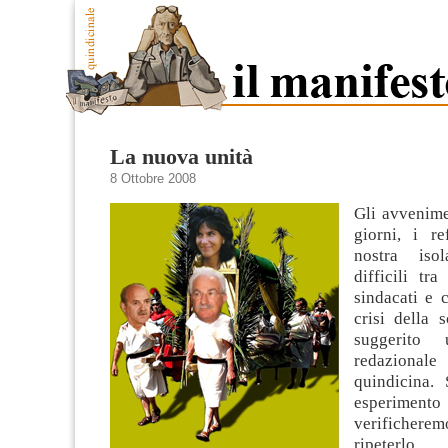
La nuova unità
8 Ottobre 2008
Gli avvenime
giorni, i r
nostra iso
difficili tra
sindacati e c
crisi della 
suggerito 
redazion
quindicina. 
esperimen
verificherem
ripeterlo.