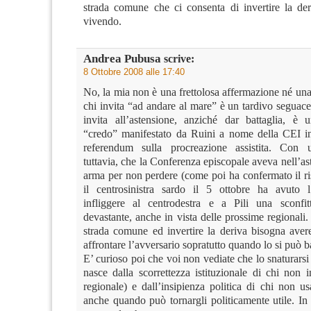
strada comune che ci consenta di invertire la de
vivendo.
Andrea Pubusa
scrive:
8 Ottobre 2008 alle 17:40
No, la mia non è una frettolosa affermazione né un
chi invita “ad andare al mare” è un tardivo seguace
invita all’astensione, anziché dar battaglia, è
“credo” manifestato da Ruini a nome della CEI i
referendum sulla procreazione assistita. Con u
tuttavia, che la Conferenza episcopale aveva nell’as
arma per non perdere (come poi ha confermato il ri
il centrosinistra sardo il 5 ottobre ha avuto l
infliggere al centrodestra e a Pili una sconfit
devastante, anche in vista delle prossime regionali. 
strada comune ed invertire la deriva bisogna avere
affrontare l’avversario sopratutto quando lo si può ba
E’ curioso poi che voi non vediate che lo snaturars
nasce dalla scorrettezza istituzionale di chi non 
regionale) e dall’insipienza politica di chi non u
anche quando può tornargli politicamente utile. In