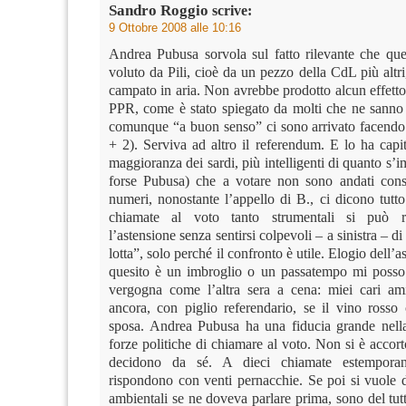
Sandro Roggio
scrive:
9 Ottobre 2008 alle 10:16
Andrea Pubusa sorvola sul fatto rilevante che qu
voluto da Pili, cioè da un pezzo della CdL più altri,
campato in aria. Non avrebbe prodotto alcun effetto
PPR, come è stato spiegato da molti che ne sanno
comunque “a buon senso” ci sono arrivato facendo
+ 2). Serviva ad altro il referendum. E lo ha capi
maggioranza dei sardi, più intelligenti di quanto s’i
forse Pubusa) che a votare non sono andati cons
numeri, nonostante l’appello di B., ci dicono tutt
chiamate al voto tanto strumentali si può r
l’astensione senza sentirsi colpevoli – a sinistra – di
lotta”, solo perché il confronto è utile. Elogio dell’a
quesito è un imbroglio o un passatempo mi posso
vergogna come l’altra sera a cena: miei cari am
ancora, con piglio referendario, se il vino rosso 
sposa. Andrea Pubusa ha una fiducia grande nella
forze politiche di chiamare al voto. Non si è accorto
decidono da sé. A dieci chiamate estemporan
rispondono con venti pernacchie. Se poi si vuole d
ambientali se ne doveva parlare prima, sono del tu