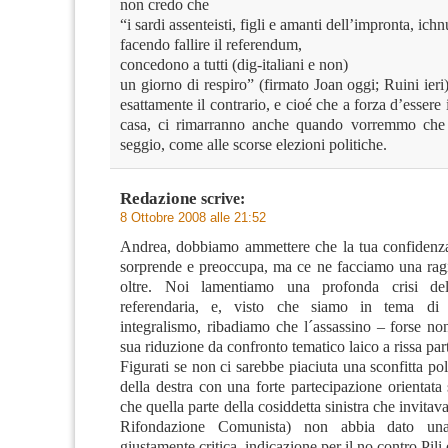
non credo che
“i sardi assenteisti, figli e amanti dell’impronta, ichn
facendo fallire il referendum,
concedono a tutti (dig-italiani e non)
un giorno di respiro” (firmato Joan oggi; Ruini ier
esattamente il contrario, e cioé che a forza d’essere i
casa, ci rimarranno anche quando vorremmo che s
seggio, come alle scorse elezioni politiche.
Redazione
scrive:
8 Ottobre 2008 alle 21:52
Andrea, dobbiamo ammettere che la tua confidenz
sorprende e preoccupa, ma ce ne facciamo una ra
oltre. Noi lamentiamo una profonda crisi de
referendaria, e, visto che siamo in tema di 
integralismo, ribadiamo che l´assassino – forse no
sua riduzione da confronto tematico laico a rissa part
Figurati se non ci sarebbe piaciuta una sconfitta pol
della destra con una forte partecipazione orientata
che quella parte della cosiddetta sinistra che invitav
Rifondazione Comunista) non abbia dato una
giustamente critica, indicazione per il no contro Pili