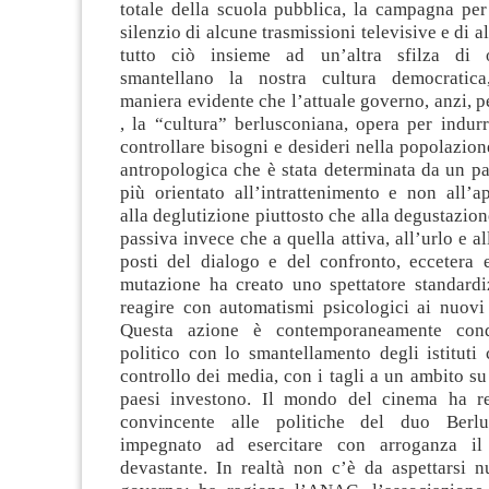
totale della scuola pubblica, la campagna per
silenzio di alcune trasmissioni televisive e di a
tutto ciò insieme ad un’altra sfilza di 
smantellano la nostra cultura democratica,
maniera evidente che l’attuale governo, anzi, pe
, la “cultura” berlusconiana, opera per indur
controllare bisogni e desideri nella popolazio
antropologica che è stata determinata da un p
più orientato all’intrattenimento e non all’a
alla deglutizione piuttosto che alla degustazion
passiva invece che a quella attiva, all’urlo e a
posti del dialogo e del confronto, eccetera e
mutazione ha creato uno spettatore standardiz
reagire con automatismi psicologici ai nuovi 
Questa azione è contemporaneamente cond
politico con lo smantellamento degli istituti c
controllo dei media, con i tagli a un ambito su 
paesi investono. Il mondo del cinema ha r
convincente alle politiche del duo Berlus
impegnato ad esercitare con arroganza il
devastante. In realtà non c’è da aspettarsi nu