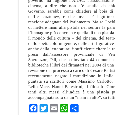
governo: ha ragione l’ANAC, l’associazione 
cinema, a dire che non c’è «nulla da chi
Governo, sarebbe come chiedere al boia di 
nell’esecuzione», e che invece è legittimo
reazione adeguata del Parlamento. Ma se Goeb
di mettere mani alla pistola nel sentire la paro
l’immagine più concreta è quella di una pistola 
il mondo della cultura – del cinema, del teatr
dello spettacolo in genere, delle arti figurative
anche della letteratura: è sufficiente citare la r
presa dall’assessore provinciale di Ven
Speranzon, Pdl, che ha invitato 44 comuni a 
biblioteche i libri dei firmatari nel 2004 di una
revisione del processo a carico di Cesare Battist
recentemente negato l’estradizione in Italia
puntata su scrittori come Massimo Carlotto, 
Lello Voce, Nanni Balestrini, il filosofo Gi
tanti altri messi all’indice è una pistola p
accompagnata solo da un “mani in alto”, su tutti 
Facebook
Twitter
Email
WhatsApp
Condividi