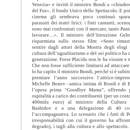
Venezia» e invitò il ministro Bondi a «chiuder
del Fus», il fondo Unico dello Spettacolo. E poi
cinema gli sembrava poco continuò spara
parassiti dei teatri lirici: i finti cantanti, scen
sono mai confrontati con il mercato, tanto Pan
lavorare…». Il ministro dell’Istruzione Gel
risparmiata sullo stesso film: «Sono rimas
sentire dagli attori della Mostra degli elogi
cultura dell’ugualitarismo e del sei politico ha
generazione. Forse Placido non le ha vissute e 
Che non fosse sufficiente limitarsi ad attaccare 
lo ha capito il ministro Bondi, perché si è subito
premiare l’anno successivo l’attrice-impren
Michelle Bonev –amica intima di Bondi e di B
l’opera prima “Goodbye Mama”, offrendo p
ospitalità a carico dei contribuenti (per un cost
400mila euro) al ministro della Cultura 
Rashidov e a una delegazione di 40 con
l’accompagnanva. Lo scenario che i fatti di P
irresponsabilità con cui il governo ha affronta
degrado), i tagli alla cultura e allo spettacolo