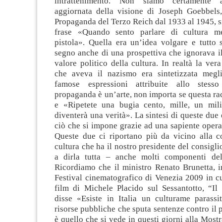
intrattenimento. Non siamo certamente a
aggiornata della visione di Joseph Goebbels,
Propaganda del Terzo Reich dal 1933 al 1945, si
frase «Quando sento parlare di cultura m
pistola». Quella era un’idea volgare e tutto 
segno anche di una prospettiva che ignorava il 
valore politico della cultura. In realtà la vera
che aveva il nazismo era sintetizzata megl
famose espressioni attribuite allo stess
propaganda è un’arte, non importa se questa rac
e «Ripetete una bugia cento, mille, un mil
diventerà una verità». La sintesi di queste due 
ciò che si impone grazie ad una sapiente oper
Queste due ci riportano più da vicino alla c
cultura che ha il nostro presidente del consigli
a dirla tutta – anche molti componenti de
Ricordiamo che il ministro Renato Brunetta, i
Festival cinematografico di Venezia 2009 in cu
film di Michele Placido sul Sessantotto, “Il
disse «Esiste in Italia un culturame parassit
risorse pubbliche che sputa sentenze contro il 
è quello che si vede in questi giorni alla Most