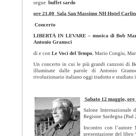
segue
buffet sardo
ore 21.00
Sala San Massimo NH Hotel Carlin
Concerto
LIBERTÀ IN LEVARE
–
musica di Bob Mar
Antonio Gramsci
di e con
Le Voci del Tempo
, Mario Congiu, Mar
Un concerto in cui le più grandi canzoni di 
illuminate dalle parole di Antonio Gramsci
rivoluzionario italiano oggi tradotto e studiato 
Sabato 12 maggio, ore
Salone Internazionale 
Regione Sardegna (Pad 
Incontro con l’autore
presentazione del libro 