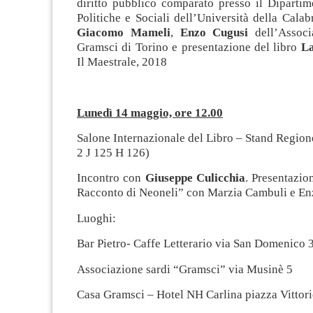
diritto pubblico comparato presso il Dipartim
Politiche e Sociali dell’Università della Calabr
Giacomo Mameli
,
Enzo Cugusi
dell’Assoc
Gramsci di Torino e presentazione del libro
La
Il Maestrale, 2018
Lunedì 14 maggio, ore 12.00
Salone Internazionale del Libro – Stand Regio
2 J 125 H 126)
Incontro con
Giuseppe Culicchia
. Presentazion
Racconto di Neoneli” con Marzia Cambuli e En
Luoghi:
Bar Pietro- Caffe Letterario via San Domenico 
Associazione sardi “Gramsci” via Musinè 5
Casa Gramsci – Hotel NH Carlina piazza Vittor