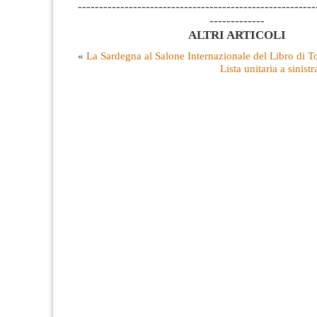
--------------------------------------------------------
-------------
ALTRI ARTICOLI
«
La Sardegna al Salone Internazionale del Libro di T
Lista unitaria a sinist