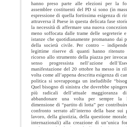
hanno preso parte alle elezioni per la fo
assemblee costituenti del PD si sono (in mass
espressione di quella fortissima esigenza di 
attraversa il Paese in questa delicata fase storic
la necessità di affermare una nuova concezione
meno soffocata dalle trame delle segreterie e
istanze che quotidianamente promanano dai pri
della società civile. Per contro – indipend
legittime riserve di quanti hanno ritenuto
ricorso allo strumento della piazza per invoca
senso progressista nell’azione dell’Es
manifestazione del 20 ottobre ha messo in ri
volta come all’appena descritta esigenza di c
politica si sovrapponga un ineludibile “bisog
Quel bisogno di sinistra che dovrebbe spinger
più radicali dell’attuale maggioranza 
abbandonare una volta per sempre la lor
dimensione di “partito di lotta” per contribui
confronto serrato all’interno della base sui 
lavoro, della giustizia, della questione morale,
internazionali) alla creazione di un’unica fo