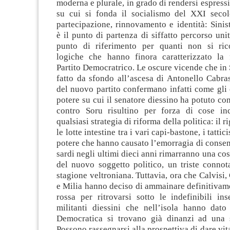
moderna e plurale, in grado di rendersi espressi
su cui si fonda il socialismo del XXI seco
partecipazione, rinnovamento e identità: Sini
è il punto di partenza di siffatto percorso unit
punto di riferimento per quanti non si ric
logiche che hanno finora caratterizzato la
Partito Democratrico. Le oscure vicende che i
fatto da sfondo all’ascesa di Antonello Cabras
del nuovo partito confermano infatti come gli 
potere su cui il senatore diessino ha potuto con
contro Soru risultino per forza di cose in
qualsiasi strategia di riforma della politica: il r
le lotte intestine tra i vari capi-bastone, i tattic
potere che hanno causato l’emorragia di consen
sardi negli ultimi dieci anni rimarranno una cos
del nuovo soggetto politico, un triste connot
stagione veltroniana. Tuttavia, ora che Calvisi,
e Milia hanno deciso di ammainare definitivam
rossa per ritrovarsi sotto le indefinibili in
militanti diessini che nell’isola hanno dato 
Democratica si trovano già dinanzi ad una s
Possono rassegnarsi alla prospettiva di dare vit