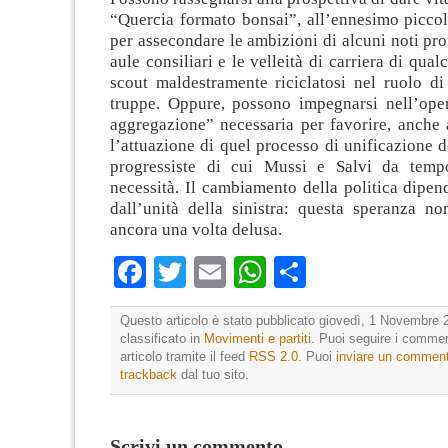
“Quercia formato bonsai”, all’ennesimo piccol
per assecondare le ambizioni di alcuni noti prof
aule consiliari e le velleità di carriera di qua
scout maldestramente riciclatosi nel ruolo di
truppe. Oppure, possono impegnarsi nell’oper
aggregazione” necessaria per favorire, anche a
l’attuazione di quel processo di unificazione de
progressiste di cui Mussi e Salvi da temp
necessità. Il cambiamento della politica dipen
dall’unità della sinistra: questa speranza n
ancora una volta delusa.
Facebook
Twitter
Email
WhatsApp
Condividi
Questo articolo è stato pubblicato giovedì, 1 Novembre 
classificato in
Movimenti e partiti
. Puoi seguire i commen
articolo tramite il feed
RSS 2.0
. Puoi
inviare un commen
trackback
dal tuo sito.
Scrivi un commento