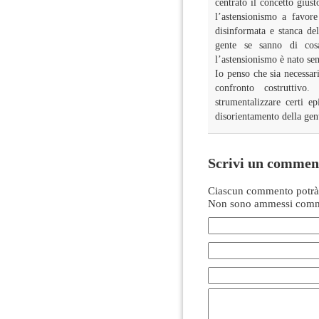
centrato il concetto gius
l’astensionismo a favor
disinformata e stanca del
gente se sanno di cos
l’astensionismo è nato s
Io penso che sia necessar
confronto costruttiv
strumentalizzare certi e
disorientamento della ge
Scrivi un commen
Ciascun commento potrà 
Non sono ammessi comme