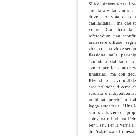
SI è di sinistra e per il
andata a votare, non sa
dove ho votato io vo
cagliaritana… ma che st
votare. Considero la 
referendum una sconfit
malessere diffuso, segna
che la destra vince semp
flessione nella partec
“comitato statutaria n
svolto per far conosce
finanziari, ma con decin
Rivendico il lavoro di d
aree politiche diverse c
sardista e indipendenti
mobilitati perchè non a
legge autoritaria. “Una 
sardo, attraverso i prop
spiegava e invitava l’el
per il si”. Per la verità
dell’esistenza di quest