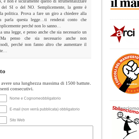
to, e non è sicuramente quello di strumentalizzare
e del SI o del NO. Semplicemente, la gente è
la politica. Prova a fare un giro a chiedere alla
a parla questa legge…ti renderai conto che
emplicemente perché non lo sanno…
ia una legge, e penso anche che sia necessario un
o. Ma penso che sia necessario anche non
pisodi, perché non fanno altro che aumentare il
nte…
to
avere una lunghezza massima di 1500 battute.
nti consecutivi.
Nome e Cognomeobbligatorio
E-mail (non verrà pubblicata) obbligatorio
Sito Web