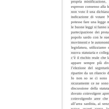
propria mistificazione,
espresso consenso alla l
non voto è una dichiara
indicazione di votare
potesse fare una legge m
le buone leggi si fanno s
partecipazione dei prota
popolo sardo con le sue 
movimenti e le autonomie
legislatura, utilizziam
nuova statutaria e colleg
c’è il rischio reale che l
appare sempre più div
l’elezione del segretar
ripartire da un rilancio
Io non so se ci sono r
sicuramente ce ne sono 
discussione della statu
dovuto coinvolgere apren
coinvolgendo aree che
all’area sardista, ai se
passo avanti verso la 