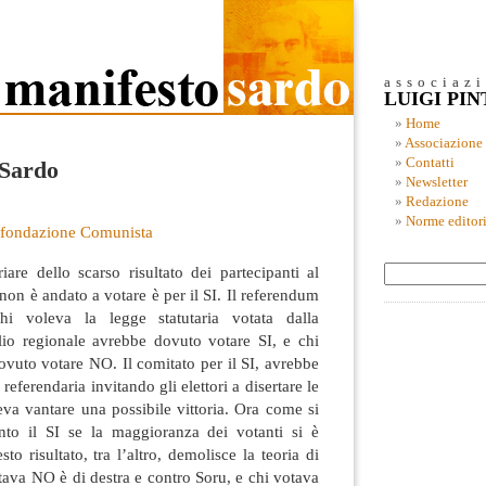
associaz
LUIGI PI
Home
Associazione
Contatti
 Sardo
Newsletter
Redazione
Norme editori
fondazione Comunista
are dello scarso risultato dei partecipanti al
non è andato a votare è per il SI. Il referendum
hi voleva la legge statutaria votata dalla
lio regionale avrebbe dovuto votare SI,
e chi
vuto votare NO. Il comitato per il SI, avrebbe
eferendaria invitando gli elettori a disertare le
eva vantare una possibile vittoria. Ora come si
nto il SI se la maggioranza dei votanti si è
o risultato, tra l’altro, demolisce la teoria di
tava NO è di destra e contro Soru, e chi votava