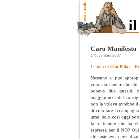
Caro Manifesto
1 Novembre 2007
Lettera di
Elio Pillai
– Ri
Nessuno si può appropri
voto e sostenere che chi 
poneva due quesiti, c
maggioranza del consig
non la voleva avrebbe do
dovuto fare la campagna r
urne, solo così oggi pot
fa a ritenere che ha vi
espressa per il NO? Quest
chi sosteneva che chi vo