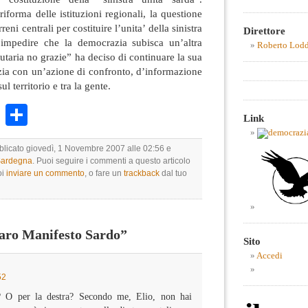
iforma delle istituzioni regionali, la questione
eni centrali per costituire l’unita’ della sinistra
Direttore
impedire che la democrazia subisca un’altra
Roberto Lod
tutaria no grazie” ha deciso di continuare la sua
zia con un’azione di confronto, d’informazione
ul territorio e tra la gente.
k
r
ail
WhatsApp
Condividi
Link
bblicato giovedì, 1 Novembre 2007 alle 02:56 e
 Sardegna
. Puoi seguire i commenti a questo articolo
oi
inviare un commento
, o fare un
trackback
dal tuo
ro Manifesto Sardo”
Sito
Accedi
52
ra? O per la destra? Secondo me, Elio, non hai