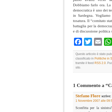
Dobbiamo farlo ora. La r
democratica è uno dei terr
in Sardegna. Vogliamo 
tosatura. Il “comitato sta
battaglia per la democra
e di discussione politica s
Faceboo
Twitte
Em
Questo articolo è stato pu
classificato in
Politiche in
tramite il feed
RSS 2.0
. Pu
sito.
1 Commento a “Ca
Stefano Flore
scrive:
1 Novembre 2007 alle 09:
Sconfitta per la sinist