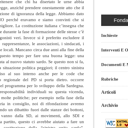
 ritenere che chi ha disertato le urne abbia
egge, anziché prendere onestamente atto che il
zione di ignoranza della legge. Abbiamo dato
 NO perché eravamo e siamo convinti che si
Fondaz
igliore. La costituzione italiana c’insegna che
e durante la fase di formazione delle stesse c’è
Inchieste
gonisti veri. Invece si è preferito escludere il
rappresentanze, le associazioni, i sindacati, i
 locali. Mancano circa due anni alla fine della
Interventi E O
o questo tempo per fare una buona legge: una
ata al nuovo statuto sardo. Se questo non si fa,
Documenti E M
a situazione politica peggiori; il centro sinistra
iso al suo interno anche per le code che
Rubriche
io regionale del PD si porta dietro. occorre
 del programma per lo sviluppo della Sardegna.
esponsabilità individuali su questa vicenda,
Articoli
molte politiche; per esempio nella fase della
taria in consiglio, noi di rifondazione avremo
Archivio
do un dibattito fuori dalle stanze dei bottoni,
 vanno dalla SD, ai movimenti, allo SDI e
nza partito, questo ci avrebbe aiutato a fare un
costituzione della “sinistra unita sarda”.