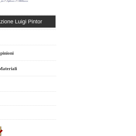
ione Luigi Pintor
pinioni
ateriali