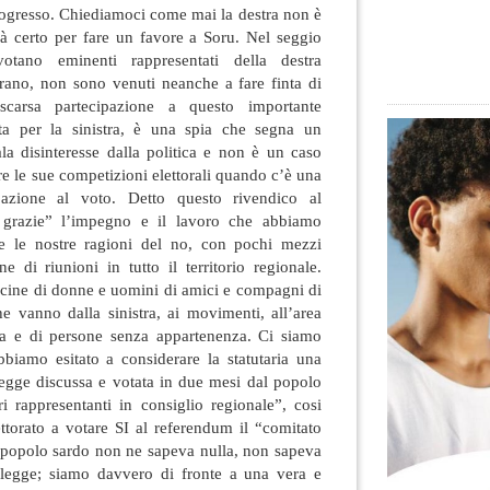
 progresso. Chiediamoci come mai la destra non è
rà certo per fare un favore a Soru. Nel seggio
tano eminenti rappresentati della destra
rano, non sono venuti neanche a fare finta di
scarsa partecipazione a questo importante
ta per la sinistra, è una spia che segna un
la disinteresse dalla politica e non è un caso
re le sue competizioni elettorali quando c’è una
ipazione al voto. Detto questo rivendico al
o grazie” l’impegno e il lavoro che abbiamo
re le nostre ragioni del no, con pochi mezzi
e di riunioni in tutto il territorio regionale.
ecine di donne e uomini di amici e compagni di
he vanno dalla sinistra, ai movimenti, all’area
sta e di persone senza appartenenza. Ci siamo
bbiamo esitato a considerare la statutaria una
legge discussa e votata in due mesi dal popolo
ri rappresentanti in consiglio regionale”, cosi
ettorato a votare SI al referendum il “comitato
 il popolo sardo non ne sapeva nulla, non sapeva
a legge; siamo davvero di fronte a una vera e