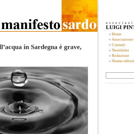
associaz
LUIGI PI
Home
Associazione
Contatti
ll’acqua in Sardegna è grave,
Newsletter
Redazione
Norme editori