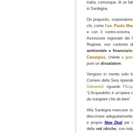
tratta, comunque, di un fat
in Sardegna.
On proposito, sorprendono 
chi, come l’
on. Paolo Ma
e con il centro-sinistra,
Assessore regionale dei la
Regione, non contento di 
ambientale e finanziario
Canargius
, chiede
a gra
pure un
dissalatore
.
Vengono in mente solo 
Corriere della Sera
riprende
Salvemini
riguardo l’
Acqu
“
L’Acquedotto è un’opera c
da mangiare che da bere
”
.
Alla Sardegna mancano sia
descrivere adeguatamente 
e proprio
New Deal
per 
delle
reti idriche
, con indu