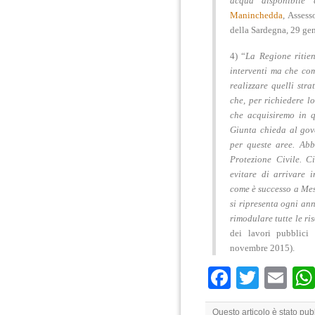
acqua disponibile 
Maninchedda
, Assess
della Sardegna, 29 ge
4) “
La Regione riti
interventi
ma che com
realizzare quelli str
che, per richiedere l
che acquisiremo in q
Giunta chieda al go
per queste aree. Abb
Protezione Civile. C
evitare di arrivare 
come è successo a Mes
si ripresenta
ogni ann
rimodulare tutte le ri
dei lavori pubblici
novembre 2015).
Faceboo
Twitte
Em
Questo articolo è stato pub