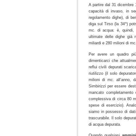
A partire dal 31 dicembre 
capacità di invaso, in seg
regolamento dighe), di be
diga sul Tirso (la 34^) potr
mc. di acqua: è, quindi,
ultimate delle dighe già 
miliardi e 280 milioni di mc.
Per avere un quadro più
dimenticarci che attualmen
reflui civili depurati scar
riutilizzo (il solo depurat
milioni di mc. all’anno, d
Simbirizzi per essere desti
mancato completamento d
complessiva di circa 80 mil
spese di esercizio). Analo
siamo in possesso di dati 
trascurabile. Il solo depur
di acqua depurata.
Quando qualsiasi
ammini