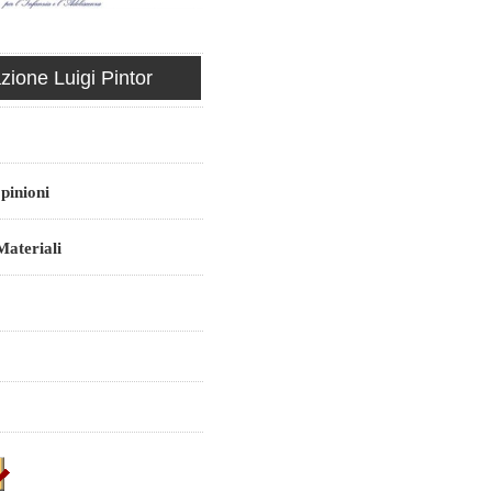
ione Luigi Pintor
pinioni
ateriali