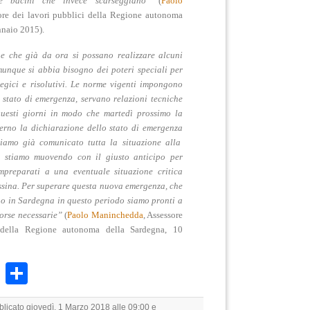
e bacini che invece scarseggiano”
(
Paolo
ore dei lavori pubblici della Regione autonoma
nnaio 2015).
ene che
già da ora
si possano realizzare
alcuni
unque si abbia bisogno dei
poteri speciali
per
ategici e risolutivi. Le norme vigenti impongono
o stato di emergenza, servano relazioni tecniche
uesti giorni in modo che martedì prossimo la
verno la
dichiarazione dello stato di emergenza
iamo già comunicato tutta la situazione alla
i stiamo muovendo con il giusto anticipo per
impreparati a una eventuale situazione critica
sina. Per superare questa
nuova emergenza
, che
o in Sardegna in questo periodo
siamo pronti a
sorse necessarie”
(
Paolo Maninchedda
, Assessore
 della Regione autonoma della Sardegna, 10
k
r
ail
WhatsApp
Condividi
blicato giovedì, 1 Marzo 2018 alle 09:00 e