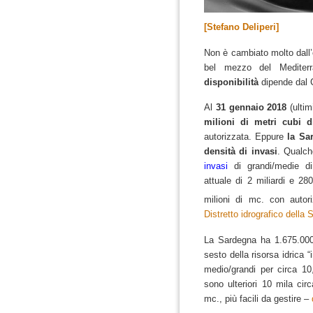
[Stefano Deliperi]
Non è cambiato molto dall
bel mezzo del Mediter
disponibilità
dipende dal 
Al
31 gennaio 2018
(ultim
milioni di metri cubi 
autorizzata.
Eppure
la Sa
densità di invasi
.
Qualch
invasi
di grandi/medie di
attuale di 2 miliardi e 28
milioni di mc. con autori
Distretto idrografico della
La Sardegna ha 1.675.000
sesto della risorsa idrica “i
medio/grandi per circa 10,5
sono ulteriori 10 mila cir
mc., più facili da gestire –