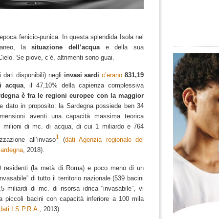
’epoca fenicio-punica.
In questa splendida Isola nel
raneo, la
situazione dell’acqua
e della sua
Cielo.
Se piove, c’è, altrimenti sono guai.
i dati disponibili) negli
invasi sardi
c’erano
831,19
di acqua
, il 47,10% della capienza complessiva
rdegna è fra le regioni europee con la maggior
e dato in proposito: la Sardegna possiede ben 34
mensioni aventi una capacità massima teorica
0 milioni di mc. di acqua, di cui 1 miliardo e 764
1
zzazione all’invaso
(
dati Agenzia regionale del
 Sardegna
, 2018).
 residenti (la metà di Roma) e poco meno di un
nvasabile” di tutto il territorio nazionale (539 bacini
 miliardi di mc. di risorsa idrica “invasabile”, vi
ca piccoli bacini con capacità inferiore a 100 mila
dati I.S.P.R.A.
, 2013).