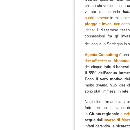
chissà chi vi dice che la
c
vi sta raccontando
ball
pubblicamente
in mille occ
piogge
e
invasi
non certo 
idrica
: il disastroso tass
connessioni fra gli inva
dell’acqua in Sardegna lo sa
Agenia Consulting
è una 
due diligence
su
Abbanoa 
dei cinque
Istituti bancari
il 55% dell’acqua immes
Ecco il vero motivo del
molto
umano
. Vuol dire c
sono stati immessi in rete 
Negli ultimi tre anni la si
fatto – su sollecitazione de
la
Giunta regionale
a evi
acqua
dall’
invaso di Mac
infatti garantita la sicure