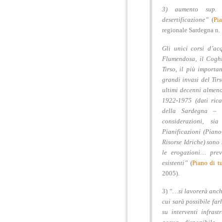
3) aumento sup. 
desertificazione”
(
Pi
regionale Sardegna n. 
Gli unici corsi d’ac
Flumendosa, il Coghin
Tirso, il più importa
grandi
invasi del Ti
ultimi decenni
almen
1922-1975 (dati rica
della Sardegna – S.
considerazioni, s
Pianificazioni (Piano
Risorse Idriche) sono 
le erogazioni… pr
esistenti
”
(
Piano di tu
2005).
3)
“…si lavorerà anch
cui sarà possibile far
su
interventi infras