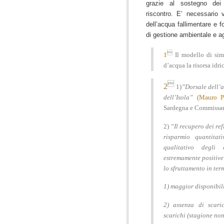
grazie al sostegno de
riscontro.
E’ necessario v
dell’acqua fallimentare e f
di gestione ambientale e agl

1
Il modello di sim
d’acqua la risorsa idri

2
1)
”Dorsale dell’
dell’Isola”
(
Mauro Pi
Sardegna e Commissari
2)
“Il
recupero dei ref
risparmio quantitat
qualitativo degli 
estremamente positive 
lo sfruttamento in term
1) maggior disponibilit
2) assenza di scaric
scarichi (stagione non