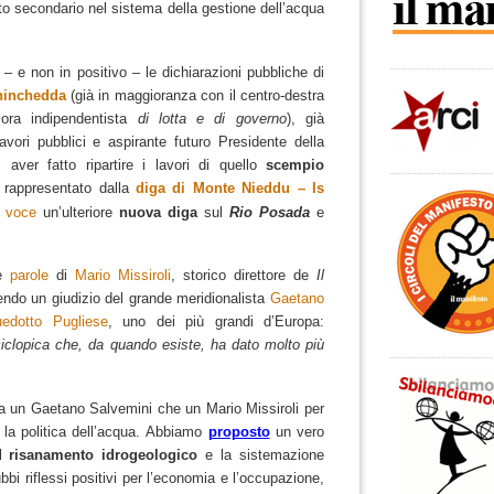
to secondario nel sistema della gestione dell’acqua
– e non in positivo – le dichiarazioni pubbliche di
ninchedda
(già in maggioranza con il centro-destra
 ora indipendentista
di lotta e di governo
), già
vori pubblici e aspirante futuro Presidente della
aver fatto ripartire i lavori di quello
scempio
rappresentato dalla
diga di Monte Nieddu – Is
n voce
un’ulteriore
nuova diga
sul
Rio Posada
e
le
parole
di
Mario Missiroli
, storico direttore de
Il
ndo un giudizio del grande meridionalista
Gaetano
edotto Pugliese
, uno dei più grandi d’Europa:
iclopica che, da quando esiste, ha dato molto più
 un Gaetano Salvemini che un Mario Missiroli per
la politica dell’acqua.
Abbiamo
proposto
un vero
il
risanamento idrogeologico
e la sistemazione
bbi riflessi positivi per l’economia e l’occupazione,