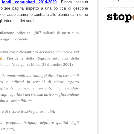
i
fondi comunitari 2014-2020
. Finora nessun
oltare pagina rispetto a una politica di gestione
olle, assolutamente contraria alle elementari norme
i interessi dei sardi.
ulazione indica in 1,907 miliardi di metri cubi
ca oggi invasabile.
acqua con
collegamento dei bacini
da nord a sud
li
, Presidente della Regione autonoma della
o per l’emergenza idrica, 21 dicembre 2001)
lui
, apportando dei vantaggi diretti in termini di
ivo e indiretti in termini di minor impatto
effluenti comunque sversati, ha ricadute
sugli equilibri del sistema idrico migliorandone
ini di sostenibilità:
à di risorse fresche per usi nobili;
hi (stagione irrigua), migliore qualità degli
 irrigua);