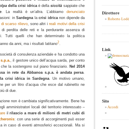
olpa
della crisi idrica
è della
siccità
sappiate che
e
.
La realtà è un’altra.
L’abbiamo
denunciato
Direttore
asioni: in
Sardegna
la
crisi idrica
non dipende da
Roberto Lod
di scarso rilievo
, sono altri i
reali motivi della crisi
o di perdita delle reti e la perdurante assenza di
si.
Tutti quelli che han determinato la politica
2
nno da anni, ma i risultati latitano
.
Link
società di consulenza aziendale e ha condotto una
s.p.a.
, il gestore unico dell’acqua sarda, per conto
che la sostengono sul piano finanziario.
Nel 2014
sa in rete da Abbanoa s.p.a. è andata persa
.
la crisi idrica in Sardegna
. Un motivo
umano
,
he per un litro d’acqua che esce dal rubinetto ne
più di due.
Sito
tuazione non è cambiata significativamente.
Bene ha
gli amministratori locali del territorio interessato –
Accedi
tare
il
rilascio a mare di milioni di metri cubi di
cheronis
: con una serie di accorgimenti può esser
zza in caso di eventi atmosferici eccezionali.
Ma si