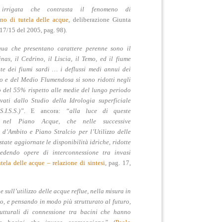
irrigata che contrasta il fenomeno di
ano di tutela delle acque
, deliberazione Giunta
17/15 del 2005, pag. 98).
qua che presentano carattere perenne sono il
as, il Cedrino, il Liscia, il Temo, ed il fiume
nte dei fiumi sardi … i
deflussi medi annui
dei
rso e del Medio Flumendosa
si sono
ridotti
negli
o del 55%
rispetto alle medie del lungo periodo
vati dallo Studio della Idrologia superficiale
I.S.S.)”
. E ancora:
“alla luce di queste
ia nel Piano Acque, che nelle successive
 d’Ambito e Piano Stralcio per l’Utilizzo delle
state aggiornate le disponibilità idriche, ridotte
evedendo
opere di interconnessione tra invasi
tela delle acque – relazione di sintesi
, pag. 17,
e sull’
utilizzo delle acque reflue
, nella misura in
lo, e pensando in modo più strutturato al futuro,
trutturali di connessione tra bacini
che hanno