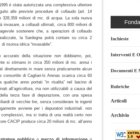
1995 è stata autorizzata una complessiva ulteriore
uito alle previste procedure di collaudo (art. 14
n 328,359 milioni di mc. di acqua. La sola nuova
Fondaz
à invasare, a collaudi ultimati, circa 800 milioni di
 agevole sostenere che, a operazioni di collaudo
realizzate, la Sardegna potrà contare su circa 2
Inchieste
 di risorsa idrica “invasabile”.
Interventi E O
 accurato della situazione non dobbiamo, poi,
te si stimano in circa 350 milioni di mc. annui i
icati direttamente in mare senza praticamente alcun
Documenti E M
ore consortile di Cagliari-Is Arenas scarica circa 60
a qualche anno portati “in risalita” nel bacino di
Rubriche
nati all’agricoltura, ma non utilizzabili a causa del
ella terza fase di depurazione, con una spesa
Articoli
iardi di vecchie lire, senza considerare le ingenti
gamente avviene per i depuratori industriali: non
complessivi, ma si tratta di una realtà certo non
Archivio
atore CACIP produce circa 20 milioni di mc. all’anno
stratore pubblico
o
mezzo di informazione
o