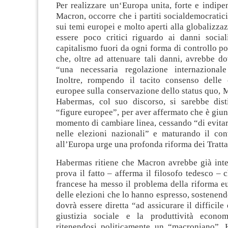
Per realizzare un‘Europa unita, forte e indip
Macron, occorre che i partiti socialdemocratici
sui temi europei e molto aperti alla globalizzaz
essere poco critici riguardo ai danni social
capitalismo fuori da ogni forma di controllo pol
che, oltre ad attenuare tali danni, avrebbe d
“una necessaria regolazione internazionale
Inoltre, rompendo il tacito consenso delle c
europee sulla conservazione dello status quo,
Habermas, col suo discorso, si sarebbe disti
“figure europee”, per aver affermato che è giunto
momento di cambiare linea, cessando “di evitar
nelle elezioni nazionali” e maturando il co
all’Europa urge una profonda riforma dei Trattat
Habermas ritiene che Macron avrebbe già inter
prova il fatto – afferma il filosofo tedesco – c
francese ha messo il problema della riforma e
delle elezioni che lo hanno espresso, sostenend
dovrà essere diretta “ad assicurare il difficile 
giustizia sociale e la produttività econo
ritenendosi politicamente un “macroniano”,