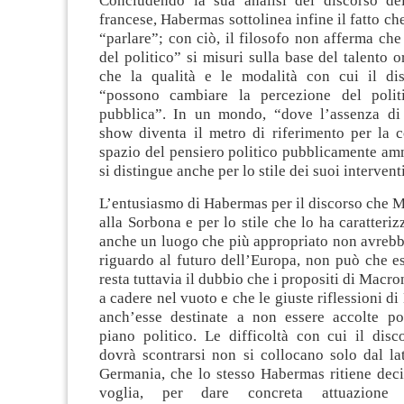
Concludendo la sua analisi del discorso de
francese, Habermas sottolinea infine il fatto c
“parlare”; con ciò, il filosofo non afferma che
del politico” si misuri sulla base del talento o
che la qualità e le modalità con cui il di
“possono cambiare la percezione del politi
pubblica”. In un mondo, “dove l’assenza di
show diventa il metro di riferimento per la c
spazio del pensiero politico pubblicamente a
si distingue anche per lo stile dei suoi interventi
L’entusiasmo di Habermas per il discorso che 
alla Sorbona e per lo stile che lo ha caratteriz
anche un luogo che più appropriato non avrebb
riguardo al futuro dell’Europa, non può che e
resta tuttavia il dubbio che i propositi di Macro
a cadere nel vuoto e che le giuste riflessioni d
anch’esse destinate a non essere accolte po
piano politico. Le difficoltà con cui il dis
dovrà scontrarsi non si collocano solo dal la
Germania, che lo stesso Habermas ritiene deci
voglia, per dare concreta attuazione 