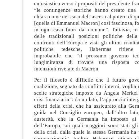
entusiastica verso i propositi del presidente fr
“le contingenze storiche hanno creato una 
chiara come nel caso dell’ascesa al potere di qu
[quella di Emmanuel Macron] così fascinosa, for
in ogni caso fuori dal comune”. Tuttavia, in
delle tradizionali posizioni politiche del
confronti dell’Europa e visti gli ultimi risulta
politiche tedesche, Habermas ritiene o
improbabile che “il prossimo governo te
lungimiranza di trovare una risposta cos
intenzioni rivelate di Macron.
Per il filosofo è difficile che il futuro gov
coalizione, segnato da conflitti interni, voglia
scelte strategiche imposte da Angela Merkel a
crisi finanziaria”: da un lato, l’approccio inte
effetti della crisi, che ha assicurato alla Ge
guida nel Consiglio europeo; dall’altro lato,
austerità, che la Germania ha imposto ai
dell’Europa, sui quali maggiori sono stati gli 
della crisi, dalla quale la stessa Germania ha 
sproporzionati”. Inoltre, Habermas ritiene c