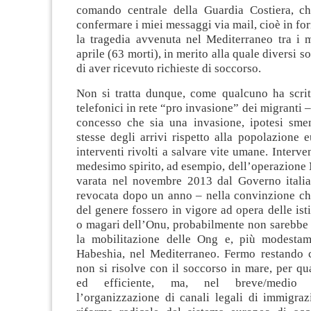
comando centrale della Guardia Costiera, c
confermare i miei messaggi via mail, cioè in for
la tragedia avvenuta nel Mediterraneo tra i 
aprile (63 morti), in merito alla quale diversi 
di aver ricevuto richieste di soccorso.
Non si tratta dunque, come qualcuno ha scrit
telefonici in rete “pro invasione” dei migranti
concesso che sia una invasione, ipotesi sment
stesse degli arrivi rispetto alla popolazione
interventi rivolti a salvare vite umane. Interve
medesimo spirito, ad esempio, dell’operazione
varata nel novembre 2013 dal Governo itali
revocata dopo un anno – nella convinzione c
del genere fossero in vigore ad opera delle ist
o magari dell’Onu, probabilmente non sarebbe 
la mobilitazione delle Ong e, più modestam
Habeshia, nel Mediterraneo. Fermo restando 
non si risolve con il soccorso in mare, per q
ed efficiente, ma, nel breve/medio 
l’organizzazione di canali legali di immigra