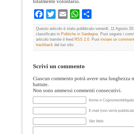
totalmente volontario.
Facebook
Twitter
Email
WhatsApp
Condividi
Questo articolo è stato pubblicato venerdì, 11 Agosto 20
classificato in
Politiche in Sardegna
. Puoi seguire i com
articolo tramite il feed
RSS 2.0
. Puoi
inviare un commen
trackback
dal tuo sito.
Scrivi un commento
Ciascun commento potrà avere una lunghezza 
battute.
Non sono ammessi commenti consecutivi.
Nome e Cognomeobbligato
E-mail (non verrà pubblicata
Sito Web