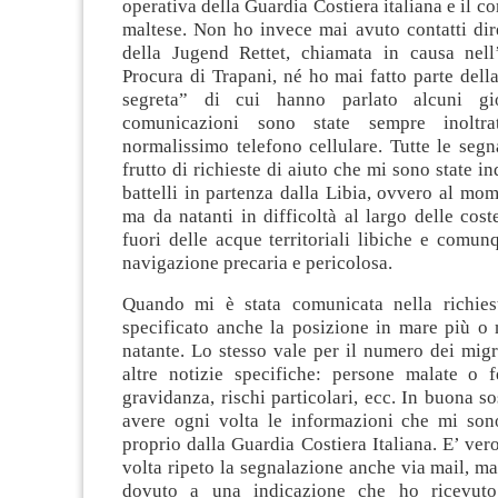
operativa della Guardia Costiera italiana e il c
maltese. Non ho invece mai avuto contatti dir
della Jugend Rettet, chiamata in causa nell’
Procura di Trapani, né ho mai fatto parte dell
segreta” di cui hanno parlato alcuni gi
comunicazioni sono state sempre inoltra
normalissimo telefono cellulare. Tutte le segn
frutto di richieste di aiuto che mi sono state i
battelli in partenza dalla Libia, ovvero al mom
ma da natanti in difficoltà al largo delle coste
fuori delle acque territoriali libiche e comu
navigazione precaria e pericolosa.
Quando mi è stata comunicata nella richies
specificato anche la posizione in mare più o 
natante. Lo stesso vale per il numero dei mig
altre notizie specifiche: persone malate o f
gravidanza, rischi particolari, ecc. In buona so
avere ogni volta le informazioni che mi sono
proprio dalla Guardia Costiera Italiana. E’ vero
volta ripeto la segnalazione anche via mail, m
dovuto a una indicazione che ho ricevut