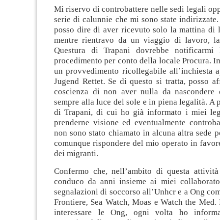
Mi riservo di controbattere nelle sedi legali op
serie di calunnie che mi sono state indirizzate
posso dire di aver ricevuto solo la mattina di 
mentre rientravo da un viaggio di lavoro, la
Questura di Trapani dovrebbe notificarmi 
procedimento per conto della locale Procura. 
un provvedimento ricollegabile all’inchiesta 
Jugend Rettet. Se di questo si tratta, posso af
coscienza di non aver nulla da nascondere 
sempre alla luce del sole e in piena legalità. A p
di Trapani, di cui ho già informato i miei le
prenderne visione ed eventualmente controbat
non sono stato chiamato in alcuna altra sede pe
comunque rispondere del mio operato in favore
dei migranti.
Confermo che, nell’ambito di questa attività
conduco da anni insieme ai miei collaborato
segnalazioni di soccorso all’Unhcr e a Ong co
Frontiere, Sea Watch, Moas e Watch the Med. 
interessare le Ong, ogni volta ho informa