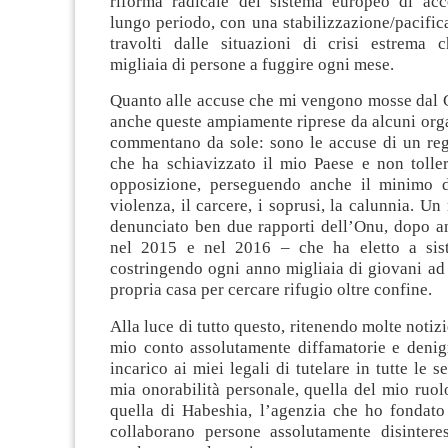
riforma radicale del sistema europeo di acc
lungo periodo, con una stabilizzazione/pacific
travolti dalle situazioni di crisi estrema 
migliaia di persone a fuggire ogni mese.
Quanto alle accuse che mi vengono mosse dal G
anche queste ampiamente riprese da alcuni orga
commentano da sole: sono le accuse di un regi
che ha schiavizzato il mio Paese e non toller
opposizione, perseguendo anche il minimo d
violenza, il carcere, i soprusi, la calunnia. U
denunciato ben due rapporti dell’Onu, dopo an
nel 2015 e nel 2016 – che ha eletto a sist
costringendo ogni anno migliaia di giovani ad
propria casa per cercare rifugio oltre confine.
Alla luce di tutto questo, ritenendo molte notiz
mio conto assolutamente diffamatorie e denigr
incarico ai miei legali di tutelare in tutte le 
mia onorabilità personale, quella del mio ruol
quella di Habeshia, l’agenzia che ho fondato
collaborano persone assolutamente disinteres