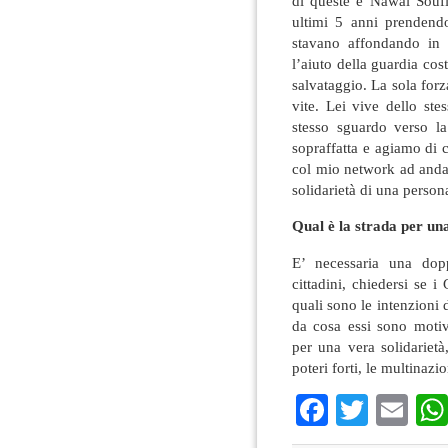
di queste è Nawal Soufi,
ultimi 5 anni prendend
stavano affondando in
l’aiuto della guardia cos
salvataggio. La sola for
vite. Lei vive dello ste
stesso sguardo verso l
sopraffatta e agiamo di
col mio network ad andar
solidarietà di una persona
Qual è la strada per un
E’ necessaria una dop
cittadini, chiedersi se 
quali sono le intenzioni d
da cosa essi sono motiv
per una vera solidarietà
poteri forti, le multinazio
Faceboo
Twitte
Em