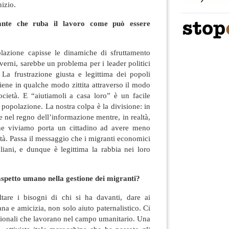
nizio.
ante che ruba il lavoro come può essere
polazione capisse le dinamiche di sfruttamento
erni, sarebbe un problema per i leader politici
. La frustrazione giusta e legittima dei popoli
viene in qualche modo zittita attraverso il modo
ocietà. E “aiutiamoli a casa loro” è un facile
 popolazione. La nostra colpa è la divisione: in
e nel regno dell’informazione mentre, in realtà,
che viviamo porta un cittadino ad avere meno
ità. Passa il messaggio che i migranti economici
aliani, e dunque è legittima la rabbia nei loro
spetto umano nella gestione dei migranti?
ltare i bisogni di chi si ha davanti, dare ai
na e amicizia, non solo aiuto paternalistico. Ci
zionali che lavorano nel campo umanitario. Una