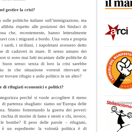
el gestire la crisi?
a sulle politiche italiane sull’immigrazione, ma
llibita rispetto alle posizioni dei Sindaci di
ona che, recentemente, hanno letteralmente
 navi con i migranti a bordo. Una vera e propria
 sardi, i siciliani, i napoletani avessero detto
e di cadaveri in mare. Il senso umano dei
 non si sono mai fatti incantare dalle politiche di
o buon senso: senza di loro la crisi sarebbe
a: in che situazione vorresti ritrovarti se
r trovare rifugio e asilo politico in un altro?
di rifugiati economici e politici?
tegorizza perché si vuole accogliere il meno
o di partenza sbagliato: siamo un’Europa delle
tura. Stiamo fomentando la guerra dei poveri:
 rischia di morire di fame e stenti e chi, invece,
 le bombe? Il peso delle parole – rifugiato,
è un espediente: la volontà politica è di