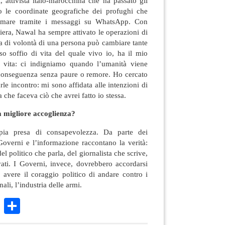
 attivista italo-marocchina che ha passato gli
o le coordinate geografiche dei profughi che
 mare tramite i messaggi su WhatsApp. Con
tiera, Nawal ha sempre attivato le operazioni di
za di volontà di una persona può cambiare tante
sso soffio di vita del quale vivo io, ha il mio
a vita: ci indigniamo quando l’umanità viene
 conseguenza senza paure o remore. Ho cercato
le incontro: mi sono affidata alle intenzioni di
 che faceva ciò che avrei fatto io stessa.
a migliore accoglienza?
pia presa di consapevolezza. Da parte dei
i Governi e l’informazione raccontano la verità:
el politico che parla, del giornalista che scrive,
ati. I Governi, invece, dovrebbero accordarsi
, avere il coraggio politico di andare contro i
nali, l’industria delle armi.
k
r
ail
WhatsApp
Condividi