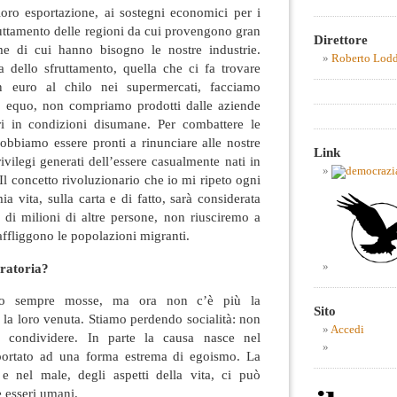
oro esportazione, ai sostegni economici per i
fruttamento delle regioni da cui provengono gran
Direttore
me di cui hanno bisogno le nostre industrie.
Roberto Lod
dello sfruttamento, quella che ci fa trovare
n euro al chilo nei supermercati, facciamo
o equo, non compriamo prodotti dalle aziende
ri in condizioni disumane. Per combattere le
obbiamo essere pronti a rinunciare alle nostre
Link
ivilegi generati dell’essere casualmente nati in
Il concetto rivoluzionario che io mi ripeto ogni
a vita, sulla carta e di fatto, sarà considerata
 di milioni di altre persone, non riusciremo a
affliggono le popolazioni migranti.
gratoria?
no sempre mosse, ma ora non c’è più la
Sito
e la loro venuta. Stiamo perdendo socialità: non
Accedi
 condividere. In parte la causa nasce nel
 portato ad una forma estrema di egoismo. La
e nel male, degli aspetti della vita, ci può
e esseri umani.