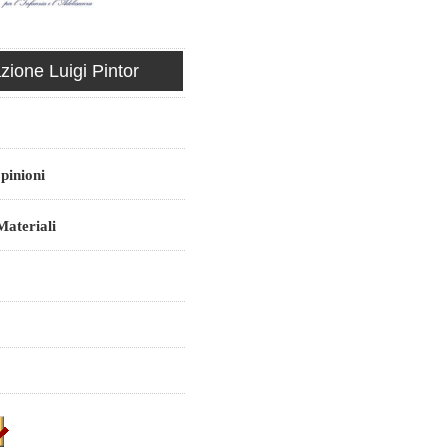
ione Luigi Pintor
pinioni
ateriali