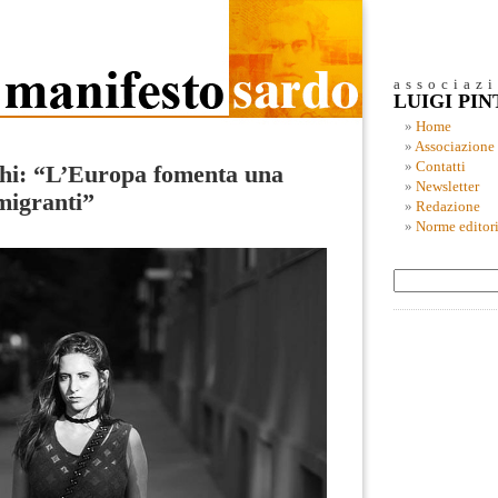
associaz
LUIGI PI
Home
Associazione
Contatti
hi: “L’Europa fomenta una
Newsletter
migranti”
Redazione
Norme editori