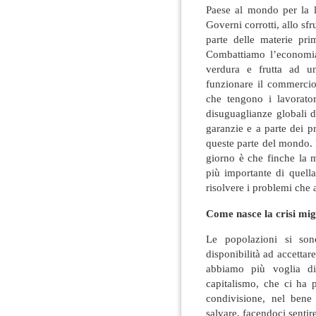
Paese al mondo per la l
Governi corrotti, allo s
parte delle materie pri
Combattiamo l’economia 
verdura e frutta ad u
funzionare il commerci
che tengono i lavorato
disuguaglianze globali d
garanzie e a parte dei pr
queste parte del mondo. 
giorno è che finche la mi
più importante di quella
risolvere i problemi che 
Come nasce la crisi mi
Le popolazioni si so
disponibilità ad accettar
abbiamo più voglia di
capitalismo, che ci ha
condivisione, nel bene 
salvare, facendoci sentir