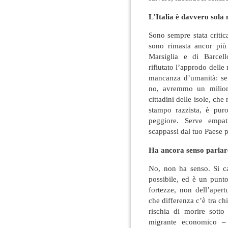
L’Italia è davvero sola n
Sono sempre stata critic
sono rimasta ancor più a
Marsiglia e di Barcell
rifiutato l’approdo delle
mancanza d’umanità: se i
no, avremmo un milion
cittadini delle isole, che
stampo razzista, è pur
peggiore. Serve empati
scappassi dal tuo Paese pe
Ha ancora senso parlare 
No, non ha senso. Si ca
possibile, ed è un punt
fortezze, non dell’aper
che differenza c’è tra chi
rischia di morire sotto
migrante economico – 