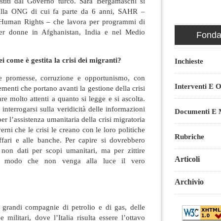
stiti dal Governo turco. Sara Bergamaschi si
alla ONG di cui fa parte da 6 anni, SAHR –
 Human Rights – che lavora per programmi di
 per donne in Afghanistan, India e nel Medio
Fondaz
 come è gestita la crisi dei migranti?
Inchieste
lse promesse, corruzione e opportunismo, con
Interventi E O
ementi che portano avanti la gestione della crisi
re molto attenti a quanto si legge e si ascolta.
interrogarsi sulla veridicità delle informazioni
Documenti E M
er l’assistenza umanitaria della crisi migratoria
erni che le crisi le creano con le loro politiche
Rubriche
ffari e alle banche. Per capire si dovrebbero
 non dati per scopi umanitari, ma per zittire
Articoli
in modo che non venga alla luce il vero
Archivio
 grandi compagnie di petrolio e di gas, delle
e militari, dove l’Italia risulta essere l’ottavo