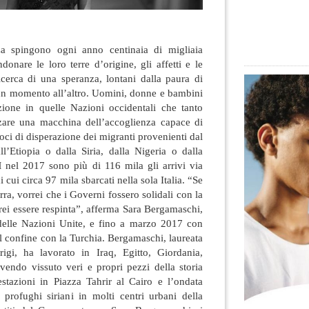
a spingono ogni anno centinaia di migliaia
onare le loro terre d’origine, gli affetti e le
ricerca di una speranza, lontani dalla paura di
 un momento all’altro.
Uomini, donne e bambini
zione in quelle Nazioni occidentali che tanto
zare una macchina dell’accoglienza capace di
voci di disperazione dei migranti provenienti dal
ll’Etiopia o dalla Siria, dalla Nigeria o dalla
nel 2017 sono più di 116 mila gli arrivi via
cui circa 97 mila sbarcati nella sola Italia. “Se
rra, vorrei che i Governi fossero solidali con la
ei essere respinta”, afferma Sara Bergamaschi,
delle Nazioni Unite, e fino a marzo 2017 con
 confine con la Turchia. Bergamaschi, laureata
igi, ha lavorato in Iraq, Egitto, Giordania,
vendo vissuto veri e propri pezzi della storia
stazioni in Piazza Tahrir al Cairo e l’ondata
 profughi siriani in molti centri urbani della