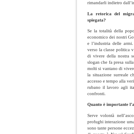
rimandarli indietro dall’i
La retorica del migr
spiegata?
Se la totalità della po
economico dei nostri Gov
e l’industria delle armi
verso la classe politica 
di vivere della nostra s
slogan che fa presa sulla
molti si vantano di viver
la situazione surreale 
accesso e tempo alla ver
rubano il lavoro agli it
confronti.
Quanto è importante l’a
Serve volontà nell’asco
profughi interazione uma
sono tante persone ecce