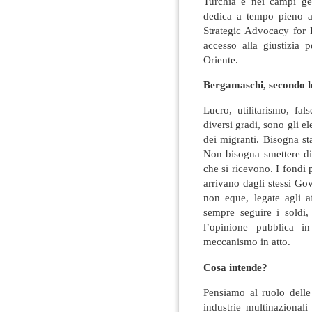
Turchia e nei campi ge
dedica a tempo pieno 
Strategic Advocacy for
accesso alla giustizia
Oriente.
Bergamaschi, secondo lei
Lucro, utilitarismo, fa
diversi gradi, sono gli el
dei migranti. Bisogna sta
Non bisogna smettere di 
che si ricevono. I fondi p
arrivano dagli stessi Gov
non eque, legate agli a
sempre seguire i soldi,
l’opinione pubblica 
meccanismo in atto.
Cosa intende?
Pensiamo al ruolo delle
industrie multinazionali 