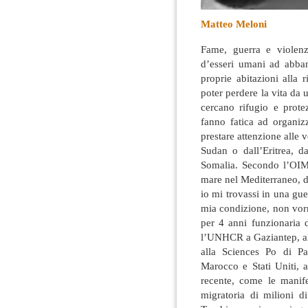
Matteo Meloni
Fame, guerra e violenz
d’esseri umani ad abband
proprie abitazioni alla 
poter perdere la vita da
cercano rifugio e prote
fanno fatica ad organiz
prestare attenzione alle 
Sudan o dall’Eritrea, da
Somalia. Secondo l’OIM 
mare nel Mediterraneo, di 
io mi trovassi in una gue
mia condizione, non vorr
per 4 anni funzionaria 
l’UNHCR a Gaziantep, al
alla Sciences Po di Par
Marocco e Stati Uniti, a
recente, come le manife
migratoria di milioni di