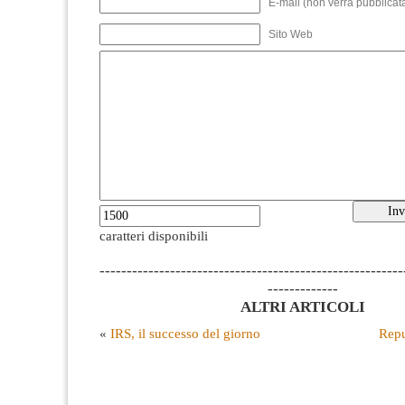
E-mail (non verrà pubblicata
Sito Web
caratteri disponibili
--------------------------------------------------------
-------------
ALTRI ARTICOLI
«
IRS, il successo del giorno
Repu