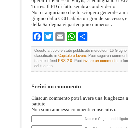
operai di Fiat e di Vinyls; a Pomigliano d’Ar
Torres. Il PD di fatto sembra condividerlo.
Noi ci auguriamo che lo sciopero generale annu
giugno dalla CGIL abbia un grande successo, e 
della Sardegna vi partecipino numerosi.
Facebook
Twitter
Email
WhatsApp
Condividi
Questo articolo è stato pubblicato mercoledì, 16 Giugno 
classificato in
Capitale e lavoro
. Puoi seguire i commenti
tramite il feed
RSS 2.0
. Puoi
inviare un commento
, o fa
dal tuo sito.
Scrivi un commento
Ciascun commento potrà avere una lunghezza 
battute.
Non sono ammessi commenti consecutivi.
Nome e Cognomeobbligato