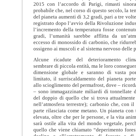
2015 con l’accordo di Parigi, rimasti sinora
probabile che, nel corso di questo secolo, la t
del pianeta aumenti di 3,2 gradi, pari a tre vol
registrato dopo l’avvio della Rivoluzione indus
l’incremento della temperatura fosse contenuto
gradi, l’umanità sarebbe afflitta da un’at
eccesso di monossido di carbonio, che ridurre
ossigeno ai muscoli e al sistema nervoso delle 
Alcune ricadute del deterioramento clim
sembrare di piccola entità, ma le loro consegu
dimensione globale e saranno di vasta por
limitato, il surriscaldamento del pianeta port
allo scioglimento del permafrost, dove – ricor
– sono immagazzinate miliardi di tonnellate d
del doppio di quello che si trova attualmente
nell’atmosfera terrestre); carbonio che, con il 
parte rilasciata come metano. Un pianeta con 
elevata, oltre che per le persone, e la vita ani
sarà ostile alla vita del mondo vegetale, per
quello che viene chiamato “deperimento forest