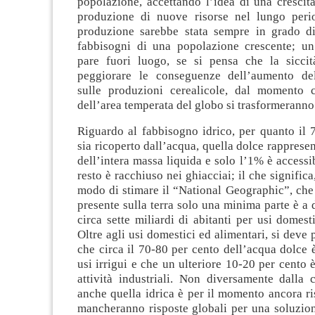
popolazione, accettando l’idea di una crescit
produzione di nuove risorse nel lungo peri
produzione sarebbe stata sempre in grado d
fabbisogni di una popolazione crescente; u
pare fuori luogo, se si pensa che la siccit
peggiorare le conseguenze dell’aumento del
sulle produzioni cerealicole, dal momento 
dell’area temperata del globo si trasformeranno 
Riguardo al fabbisogno idrico, per quanto il 
sia ricoperto dall’acqua, quella dolce rapprese
dell’intera massa liquida e solo l’1% è accessib
resto è racchiuso nei ghiacciai; il che signific
modo di stimare il “National Geographic”, che 
presente sulla terra solo una minima parte è a 
circa sette miliardi di abitanti per usi domesti
Oltre agli usi domestici ed alimentari, si deve 
che circa il 70-80 per cento dell’acqua dolce
usi irrigui e che un ulteriore 10-20 per cento è
attività industriali. Non diversamente dalla c
anche quella idrica è per il momento ancora ri
mancheranno risposte globali per una soluzion