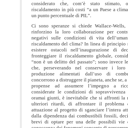
considerato che, com’è stato stimato, 
riscaldamento in più costi “a un Paese a clim
un punto percentuale di PIL”.
Ci sono speranze si chiede Wallace-Wells, 
rinforzino la loro collaborazione per contra
negativi sulle condizioni di vita dell’uman
riscaldamento del clima? In linea di principi
esistere ostacoli nell’inaugurazione di de
fronteggiare il riscaldamento globale, consi
“non è un delitto del passato”; sono invece le
che, perseverando nel conservare i loro a
produzione alimentati dall’uso di combust
concorrono a distruggere il pianeta, anche se, a
propense ad assumere l’impegno a ricost
considerate le condizioni di sopravvivenza 
oramai giunti, è inevitabile che si affronti la 
ulteriori ritardi, di affrontare il problem
attuazione al progetto di sganciare l’intera att
dalla dipendenza dai combustibili fossili, de
brevi di optare per una delle possibili vie 
conoscenza dei fenomeni consente di percorrer