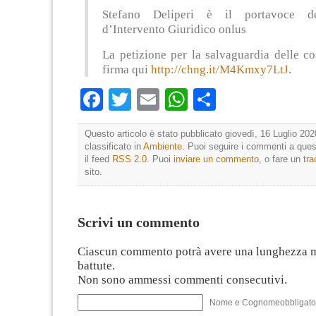
Stefano Deliperi è il portavoce d
d’Intervento Giuridico onlus
La petizione per la salvaguardia delle co
firma qui
http://chng.it/M4Kmxy7LtJ
.
Facebook
Twitter
Email
WhatsApp
Condividi
Questo articolo è stato pubblicato giovedì, 16 Luglio 202
classificato in
Ambiente
. Puoi seguire i commenti a quest
il feed
RSS 2.0
. Puoi
inviare un commento
, o fare un
tr
sito.
Scrivi un commento
Ciascun commento potrà avere una lunghezza 
battute.
Non sono ammessi commenti consecutivi.
Nome e Cognomeobbligato