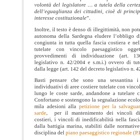
volontà del legislatore … a tutela della certez
dell’eguaglianza dei cittadini, cioè di princi
interesse costituzionale
”.
Inoltre, il testo è denso di illegittimità, non p
autonoma della Sardegna eludere l’obbligo di
congiunta in tutta quella fascia costiera e nel
tutelate con vincolo paesaggistico ogge
provvedimenti di individuazione (art. 1
legislativo n. 42/2004 e s.m.i.) ovvero di tu
dalla legge (art. 142 del decreto legislativo n. 4
Basti pensare che sono una sessantina i
individuativi di aree costiere tutelate con vinc
lungo le coste sarde, andandone a tutelare c
Confortano e sostengono la segnalazione ecolog
mila adesioni alla
petizione per la salvaguar
sarde
, per il mantenimento dei vincoli di 
costieri, i vincoli di inedificabilità nella fas
dalla battigia marina, stabiliti dalle normative
disciplina del
piano paesaggistico regionale (P.P