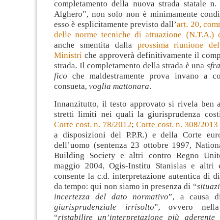
completamento della nuova strada statale n.
Alghero”, non solo non è minimamente condiv
esso è esplicitamente previsto dall’
art. 20, com
delle norme tecniche di attuazione (N.T.A.) d
anche smentita dalla
prossima riunione del
Ministri
che approverà definitivamente il comp
strada. Il completamento della strada è una
sfr
fico
che maldestramente prova invano a copr
consueta,
voglia mattonara
.
Innanzitutto, il testo approvato si rivela ben a
stretti limiti nei quali la giurisprudenza cost
Corte cost. n. 78/2012
;
Corte cost. n. 308/2013
a disposizioni del P.P.R.) e della Corte euro
dell’uomo (sentenza 23 ottobre 1997, Nation
Building Society e altri contro Regno Unit
maggio 2004, Ogis-Institu Stanislas e altri 
consente la c.d. interpretazione autentica di di
da tempo: qui non siamo in presenza di “
situaz
incertezza del dato normativo
”, a causa d
giurisprudenziale irrisolto
”, ovvero nella
“
ristabilire un’interpretazione più aderente 