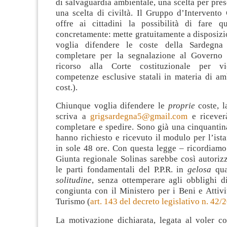
di salvaguardia ambientale, una scelta per prese
una scelta di civiltà. Il Gruppo d’Intervento
offre ai cittadini la possibilità di fare q
concretamente: mette gratuitamente a disposiz
voglia difendere le coste della Sardegn
completare per la segnalazione al Governo 
ricorso alla Corte costituzionale per vi
competenze esclusive statali in materia di am
cost.).
Chiunque voglia difendere le
proprie
coste, 
scriva a
grigsardegna5@gmail.com
e ricever
completare e spedire. Sono già una cinquantina
hanno richiesto e ricevuto il modulo per l’ist
in sole 48 ore. Con questa legge – ricordiamo 
Giunta regionale Solinas sarebbe così autorizz
le parti fondamentali del P.P.R. in
gelosa
qu
solitudine
, senza ottemperare agli obblighi d
congiunta con il Ministero per i Beni e Attivit
Turismo (
art. 143 del decreto legislativo n. 42/2
La motivazione dichiarata, legata al voler co