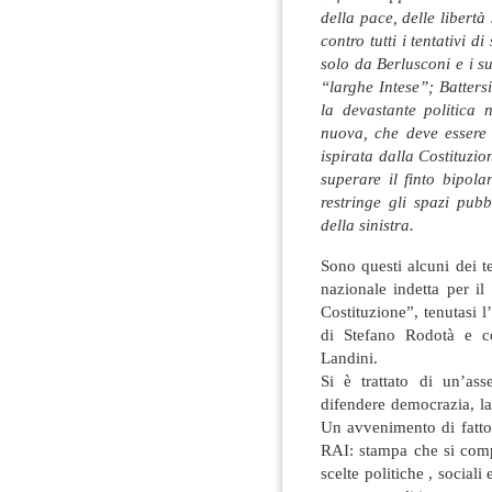
della pace, delle libert
contro tutti i tentativi d
solo da Berlusconi e i s
“larghe Intese”; Battersi
la devastante politica 
nuova, che deve essere
ispirata dalla Costituzion
superare il finto bipola
restringe gli spazi pubb
della sinistra.
Sono questi alcuni dei t
nazionale indetta per il
Costituzione”, tenutasi 
di Stefano Rodotà e c
Landini.
Si è trattato di un’as
difendere democrazia, la
Un avvenimento di fatto 
RAI: stampa che si com
scelte politiche , social