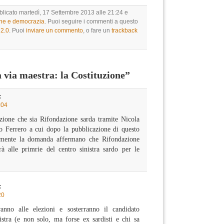
bblicato martedì, 17 Settembre 2013 alle 21:24 e
one e democrazia
. Puoi seguire i commenti a questo
2.0
. Puoi
inviare un commento
, o fare un
trackback
via maestra: la Costituzione”
:
:04
zione che sia Rifondazione sarda tramite Nicola
o Ferrero a cui dopo la pubblicazione di questo
tamente la domanda affermano che Rifondazione
à alle primrie del centro sinistra sardo per le
:
20
anno alle elezioni e sosterranno il candidato
istra (e non solo, ma forse ex sardisti e chi sa