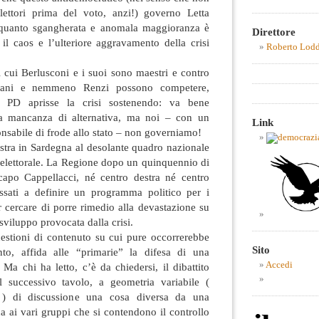
lettori prima del voto, anzi!) governo Letta
 quanto sgangherata e anomala maggioranza è
Direttore
 il caos e l’ulteriore aggravamento della crisi
Roberto Lod
 di cui Berlusconi e i suoi sono maestri e contro
rsani e nemmeno Renzi possono competere,
l PD aprisse la crisi sostenendo: va bene
a mancanza di alternativa, ma noi – con un
Link
ponsabile di frode allo stato – non governiamo!
nostra in Sardegna al desolante quadro nazionale
reelettorale. La Regione dopo un quinquennio di
capo Cappellacci, né centro destra né centro
essati a definire un programma politico per i
 cercare di porre rimedio alla devastazione su
viluppo provocata dalla crisi.
uestioni di contenuto su cui pure occorrerebbe
Sito
o, affida alle “primarie” la difesa di una
Accedi
 Ma chi ha letto, c’è da chiedersi, il dibattito
l successivo tavolo, a geometria variabile (
cc. ) di discussione una cosa diversa da una
na ai vari gruppi che si contendono il controllo