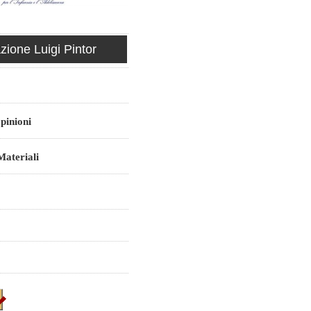
ione Luigi Pintor
pinioni
ateriali