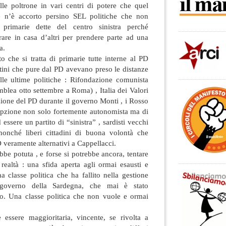
lle poltrone in vari centri di potere che quel
Se n’è accorto persino SEL politiche che non
 primarie dette del centro sinistra perché
rare in casa d’altri per prendere parte ad una
a.
 che si tratta di primarie tutte interne al PD
titini che pure dal PD avevano preso le distanze
alle ultime politiche : Rifondazione comunista
mblea otto settembre a Roma) , Italia dei Valori
zione del PD durante il governo Monti , i Rosso
 opzione non solo fortemente autonomista ma di
essere un partito di “sinistra” , sardisti vecchi
nonché liberi cittadini di buona volontà che
veramente alternativi a Cappellacci.
bbe potuta , e forse si potrebbe ancora, tentare
 realtà : una sfida aperta agli ormai esausti e
na classe politica che ha fallito nella gestione
 governo della Sardegna, che mai è stato
o. Una classe politica che non vuole e ormai
essere maggioritaria, vincente, se rivolta a