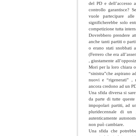
del PD e dell’accesso a
controllo garantisce? 
vuole partecipare alle
significherebbe solo ent
competizione tutta intern
Dovrebbero prendere atto
anche tanti partiti o par
o erano stati snobbati 
(Ferrero che era all’asse
, giustamente all’opposi
Mori per la loro chiara
“sinistra”che aspirano ad 
nuovi e “rigenerati” , 
ancora credono ad un PD 
Una sfida diversa si sare
da parte di tutte queste
impopolari partiti, ad u
pluridecennale di un
autenticamente autonom
non può cambiare.
Una sfida che potrebbe 