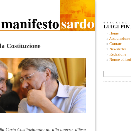
associaz
LUIGI PI
Home
Associazione
Contatti
la Costituzione
Newsletter
Redazione
Norme editori
lla Carta Costituzionale: no alla guerra, difesa