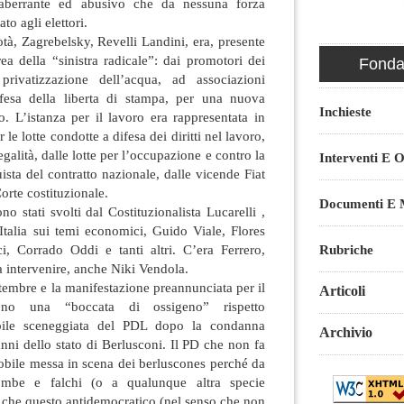
 aberrante ed abusivo che da nessuna forza
ato agli elettori.
tà, Zagrebelsky, Revelli Landini, era, presente
rea della “sinistra radicale”: dai promotori dei
Fondaz
rivatizzazione dell’acqua, ad associazioni
ifesa della liberta di stampa, per una nuova
Inchieste
. L’istanza per il lavoro era rappresentata in
 le lotte condotte a difesa dei diritti nel lavoro,
galità, dalle lotte per l’occupazione e contro la
Interventi E O
uista del contratto nazionale, dalle vicende Fiat
Corte costituzionale.
Documenti E M
ono stati svolti dal Costituzionalista Lucarelli ,
Italia sui temi economici, Guido Viale, Flores
, Corrado Oddi e tanti altri. C’era Ferrero,
Rubriche
a intervenire, anche Niki Vendola.
ttembre e la manifestazione preannunciata per il
Articoli
cono una “boccata di ossigeno” rispetto
ibile sceneggiata del PDL dopo la condanna
Archivio
anni dello stato di Berlusconi. Il PD che non fa
gnobile messa in scena dei berluscones perché da
mbe e falchi (o a qualunque altra specie
 che questo antidemocratico (nel senso che non