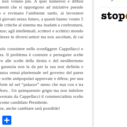
ti non votano più. A quei numerosi e diffusi
imenti che si oppongono ad iniziative pseudo
o e rovinano l’ambiente sardo, ai lavoratori
ai giovani senza futuro, a quanti hanno votato 5
lle critiche al sistema ma inadatti a confrontarsi,
ze; agli intellettuali, scrittori e scrittrici mondo
llenze in diversi settori ma non ascoltate, di cui
lo consistere nello sconfiggere Cappellacci o
stra. Il problema è costruire e perseguire scelte
ve alle scelte della destra e del neoliberismo
 garanzia non la da per la sua non definita e
lleanza ormai pluriennale nel governo del paese
e scelte antipopolari approvate e difese, per una
forte né nel “palazzo” meno che mai con e tra
o Soru . Un quinquennio grigio ma non indolore
vernata da Cappellacci il commercialista scelto
 come candidato Presidente.
ne, anche cambiare sarà possibile!
k
r
ail
WhatsApp
Condividi