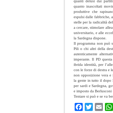
quanti delusi dai parti
quanto inascoltati mov
produttive che rapinan
espulsi dalle fabbriche, 
stelle per la radicalità de
a cercare, stimolare allean
universitario, e alle ecce
la Sardegna dispone.
Il programma non può so
Pili o chi altri della de
autenticamente alternati
imperante. Il PD questa
ibrida identità, per l’a
con le forze di destra e l
non opposizione vera e 
la gente in tutto il dop
per sardi e Sardegna, go
e imposto da Berlusconi
Tentare si può e se va be
Faceboo
Twitte
Em