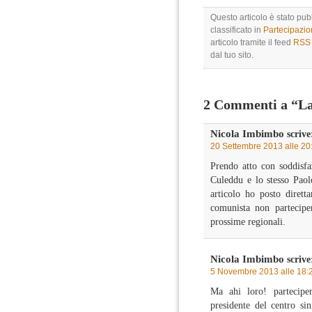
Questo articolo è stato pu
classificato in
Partecipazi
articolo tramite il feed
RSS 
dal tuo sito.
2 Commenti a “La 
Nicola Imbimbo
scrive
20 Settembre 2013 alle 20
Prendo atto con soddisfa
Culeddu e lo stesso Paol
articolo ho posto diret
comunista non parteciper
prossime regionali.
Nicola Imbimbo
scrive
5 Novembre 2013 alle 18:
Ma ahi loro! parteciper
presidente del centro sin