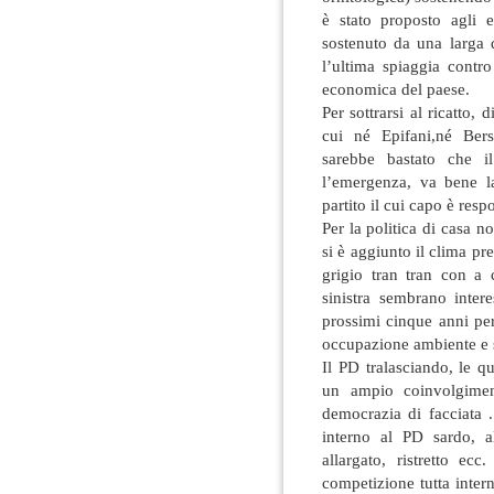
è stato proposto agli e
sostenuto da una larga
l’ultima spiaggia contro
economica del paese.
Per sottrarsi al ricatto,
cui né Epifani,né Be
sarebbe bastato che i
l’emergenza, va bene l
partito il cui capo è res
Per la politica di casa 
si è aggiunto il clima p
grigio tran tran con a 
sinistra sembrano inter
prossimi cinque anni per
occupazione ambiente e s
Il PD tralasciando, le q
un ampio coinvolgiment
democrazia di facciata .
interno al PD sardo, a
allargato, ristretto e
competizione tutta inter