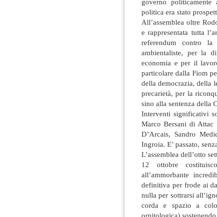
governo politicamente
politica era stato prospett
All’assemblea oltre Rodo
e rappresentata tutta l’a
referendum contro la p
ambientaliste, per la d
economia e per il lavoro
particolare dalla Fiom per
della democrazia, della le
precarietà, per la riconq
sino alla sentenza della 
Interventi significativi s
Marco Bersani di Attac 
D’Arcais, Sandro Medici
Ingroia. E’ passato, senz
L’assemblea dell’otto se
12 ottobre costituis
all’ammorbante incred
definitiva per frode ai d
nulla per sottrarsi all’i
corda e spazio a colo
ornitologica) sostenendo