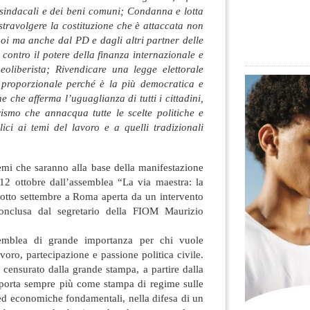
à sindacali e dei beni comuni; Condanna e lotta
i stravolgere la costituzione che è attaccata non
uoi ma anche dal PD e dagli altri partner delle
 contro il potere della finanza internazionale e
neoliberista; Rivendicare una legge elettorale
 proporzionale perché è la più democratica e
e che afferma l’uguaglianza di tutti i cittadini,
rismo che annacqua tutte le scelte politiche e
lici ai temi del lavoro e a quelli tradizionali
emi che saranno alla base della manifestazione
 12 ottobre dall’assemblea “La via maestra: la
l’otto settembre a Roma aperta da un intervento
onclusa dal segretario della FIOM Maurizio
semblea di grande importanza per chi vuole
voro, partecipazione e passione politica civile.
censurato dalla grande stampa, a partire dalla
porta sempre più come stampa di regime sulle
i ed economiche fondamentali, nella difesa di un