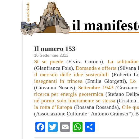
Il numero 153
16 Settembre 2013
Sí se puede
(Elvira Corona),
La solitudine
(Gianfranca Fois),
Domanda e offerta
(Silvana 
il mercato delle idee sostenibili
(Roberto L
insegnanti in trincea
(Emilia Giorgetti),
Lo 
(Giovanni Nuscis),
Settembre 1943
(Graziano 
ricerca per energia geotermica
(Stefano Delip
né porno, solo liberamente se stessa
(Cristina 
la rotta d’Europa
(Rossana Rossanda),
Cile qu
(Associazione Culturale “Antonio Gramsci”). Bu
Facebook
Twitter
Email
WhatsApp
Condividi