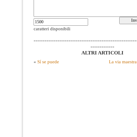
caratteri disponibili
--------------------------------------------------------
-------------
ALTRI ARTICOLI
«
Sí se puede
La via maestra