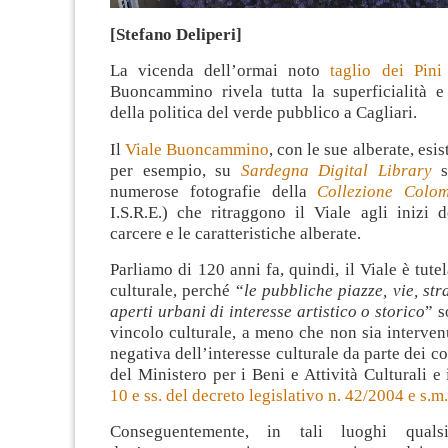
[Stefano Deliperi]
La vicenda dell’ormai noto
taglio dei Pini
Buoncammino rivela tutta la superficialità e 
della politica del verde pubblico a Cagliari.
Il
Viale Buoncammino
, con le sue alberate, esis
per esempio, su
Sardegna Digital Library
s
numerose fotografie della
Collezione Colom
I.S.R.E.) che ritraggono il Viale agli inizi 
carcere e le caratteristiche alberate.
Parliamo di 120 anni fa, quindi, il Viale è tute
culturale, perché “
le pubbliche piazze, vie, str
aperti urbani di interesse artistico o storico
” s
vincolo culturale, a meno che non sia interven
negativa dell’interesse culturale da parte dei c
del Ministero per i Beni e Attività Culturali e 
10 e ss. del decreto legislativo n. 42/2004 e s.m.
Conseguentemente, in tali luoghi qualsi