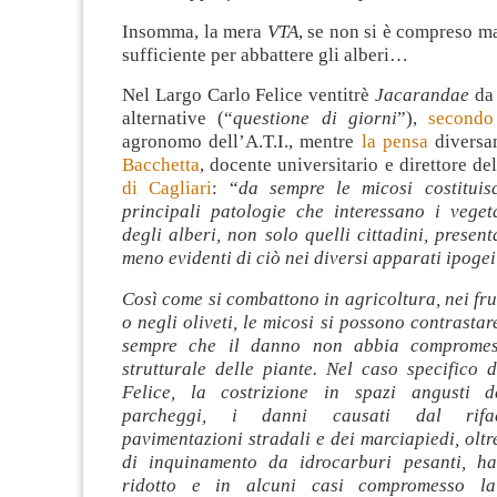
Insomma, la mera
VTA
, se non si è compreso m
sufficiente per abbattere gli alberi…
Nel Largo Carlo Felice ventitrè
Jacarandae
da 
alternative (“
questione di giorni
”),
secondo
agronomo dell’A.T.I., mentre
la pensa
divers
Bacchetta
, docente universitario e direttore del
di Cagliari
: “
da sempre le micosi costituis
principali patologie che interessano i veget
degli alberi, non solo quelli cittadini, presen
meno evidenti di ciò nei diversi apparati ipogei
Così come si combattono in agricoltura, nei frut
o negli oliveti, le micosi si possono contrastar
sempre che il danno non abbia compromess
strutturale delle piante. Nel caso specifico 
Felice, la costrizione in spazi angusti d
parcheggi, i danni causati dal rifac
pavimentazioni stradali e dei marciapiedi, oltre
di inquinamento da idrocarburi pesanti, h
ridotto e in alcuni casi compromesso la 