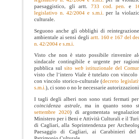
paesaggistico, gli artt.
733 cod. pen.
e
1
legislativo n. 42/2004 e s.m.i.
per la violazi
culturale.
Seguono anche gli obblighi di reintegrazione 
ambientale ai sensi degli
artt. 160 e 167 del de
n. 42/2004 e s.m.i.
Visto che non è stato possibile rinvenire a
sindacale contingibile e urgente per ragion
pubblica sul
sito
web
istituzionale del Comun
visto che l’intero Viale è tutelato con vincolo
con vincolo storico-culturale (
decreto legislat
s.m.i.
), ci sono o no le necessarie autorizzazion
I tagli degli alberi non sono stati fermati pe
coincidenza astrale
, ma in quanto sono st
settembre 2020
) di argomentata segnalazio
Ministero per i Beni e Attività Culturali e il T
di Cagliari, alla Soprintendenza per Archeolog
Paesaggio di Cagliari, ai Carabinieri del
Patrimonio Culturale.