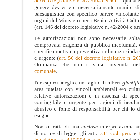
decreto legislativo n. 42/2004 e s.m.i.
– qualsias
genere dev’essere necessariamente munito di
paesaggistica con specifico parere vincolante
organi del Ministero per i Beni e Attività Cultu
(art. 146 del decreto legislativo n. 42/2004 e s.m
Le autorizzazioni non sono necessarie solt
comprovata esigenza di pubblica incolumità, c
specifica motivata preventiva ordinanza sindac
e urgente (
art. 50 del decreto legislativo n. 26
Ordinanza che non è stata rinvenuta nel
comunale
.
Per capirci meglio, un taglio di alberi
giustif
area tutelata con vincoli ambientali e/o cultu
relative autorizzazioni e in assenza di spec
contingibile e urgente per ragioni di incolu
abusivo e fonte di responsabilità per chi lo 
esegue.
Non si tratta di una
curiosa
interpretazione a
di norme di legge: gli artt.
734 cod. pen.
e
legislativo n. 42/2004 e s.m.i.
per la violazi