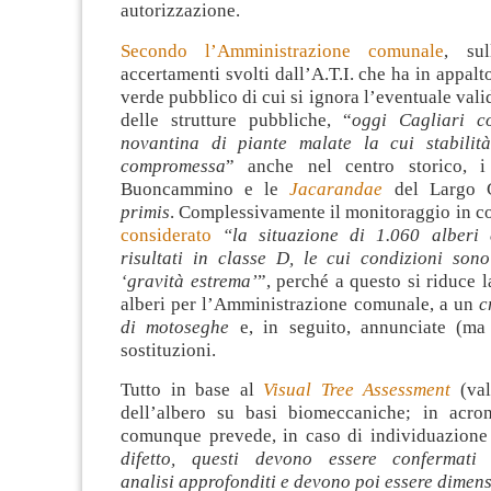
autorizzazione.
Secondo l’Amministrazione comunale
, su
accertamenti svolti dall’A.T.I. che ha in appalt
verde pubblico di cui si ignora l’eventuale vali
delle strutture pubbliche, “
oggi Cagliari c
novantina di piante malate la cui stabilit
compromessa
” anche nel centro storico, 
Buoncammino e le
Jacarandae
del Largo C
primis
. Complessivamente il monitoraggio in c
considerato
“la situazione di 1.060 alberi
risultati in classe D, le cui condizioni sono
‘gravità estrema’
”, perché a questo si riduce l
alberi per l’Amministrazione comunale, a un
c
di motoseghe
e, in seguito, annunciate (ma 
sostituzioni.
Tutto in base al
Visual Tree Assessment
(va
dell’albero su basi biomeccaniche; in acr
comunque prevede, in caso di individuazione
difetto, questi devono essere confermat
analisi approfonditi e devono poi essere dimens