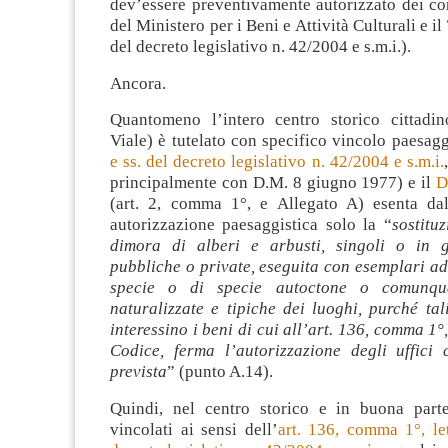
dev’essere preventivamente autorizzato dei co
del Ministero per i Beni e Attività Culturali e il
del decreto legislativo n. 42/2004 e s.m.i.).
Ancora.
Quantomeno l’intero centro storico cittadi
Viale) è tutelato con specifico vincolo paesagg
e ss. del decreto legislativo n. 42/2004 e s.m.i.
principalmente con D.M. 8 giugno 1977) e il
D
(art. 2, comma 1°, e Allegato A) esenta dal
autorizzazione paesaggistica solo la “
sostitu
dimora di alberi e arbusti, singoli o in g
pubbliche o private, eseguita con esemplari adu
specie o di specie autoctone o comunque
naturalizzate e tipiche dei luoghi, purché tal
interessino i beni di cui all’art. 136, comma 1°, 
Codice, ferma l’autorizzazione degli uffici 
prevista
” (punto A.14).
Quindi, nel centro storico e in buona part
vincolati ai sensi dell’
art. 136, comma 1°, le