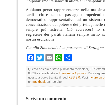
“bipolarismo italiano” di allora e il “tri-polari
Abbiamo perso rappresentanze nella massima
sardi e ciò è stato un passaggio propedeutic
democratico rappresentativo ad un sistema 
concentrazione del potere e dei privilegi nelle 
sempre più ristretta. Ciò accrescerà lo st
segreterie dei partiti italiani sempre meno co
nostra esclusione.
Claudia Zuncheddu è la portavoce di Sardigna
Facebook
Twitter
Email
WhatsApp
Condividi
Questo articolo è stato pubblicato mercoledì, 16 Settemb
00:20 e classificato in
Interventi e Opinioni
. Puoi seguir
questo articolo tramite il feed
RSS 2.0
. Puoi
inviare un
un
trackback
dal tuo sito.
Scrivi un commento