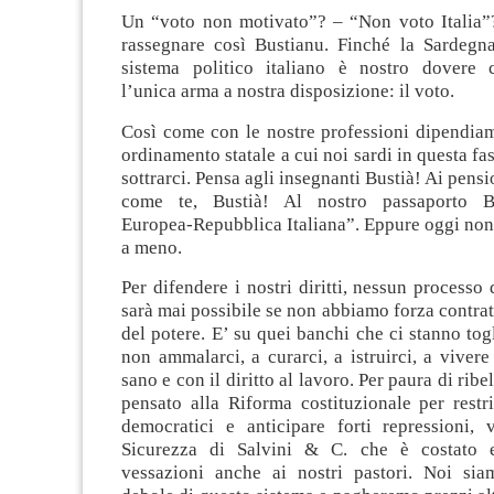
Un “voto non motivato”? – “Non voto Italia”
rassegnare così Bustianu. Finché la Sardegna
sistema politico italiano è nostro dovere 
l’unica arma a nostra disposizione: il voto.
Così come con le nostre professioni dipendia
ordinamento statale a cui noi sardi in questa f
sottrarci. Pensa agli insegnanti Bustià! Ai pensi
come te, Bustià! Al nostro passaporto B
Europea-Repubblica Italiana”. Eppure oggi non
a meno.
Per difendere i nostri diritti, nessun processo
sarà mai possibile se non abbiamo forza contrat
del potere. E’ su quei banchi che ci stanno togl
non ammalarci, a curarci, a istruirci, a viver
sano e con il diritto al lavoro. Per paura di rib
pensato alla Riforma costituzionale per restr
democratici e anticipare forti repressioni, 
Sicurezza di Salvini & C. che è costato e
vessazioni anche ai nostri pastori. Noi sia