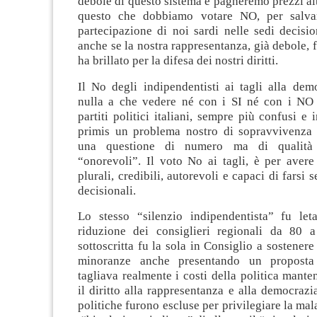
debole di questo sistema e pagheremo prezzi alti
questo che dobbiamo votare NO, per salvare
partecipazione di noi sardi nelle sedi decisio
anche se la nostra rappresentanza, già debole, 
ha brillato per la difesa dei nostri diritti.
Il No degli indipendentisti ai tagli alla dem
nulla a che vedere né con i SI né con i NO 
partiti politici italiani, sempre più confusi e 
primis un problema nostro di sopravvivenza 
una questione di numero ma di qualità p
“onorevoli”. Il voto No ai tagli, è per avere
plurali, credibili, autorevoli e capaci di farsi s
decisionali.
Lo stesso “silenzio indipendentista” fu let
riduzione dei consiglieri regionali da 80 a
sottoscritta fu la sola in Consiglio a sostenere
minoranze anche presentando un proposta
tagliava realmente i costi della politica mante
il diritto alla rappresentanza e alla democraz
politiche furono escluse per privilegiare la mala