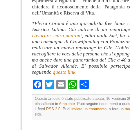
esprimersi a riguardo – chiedendo di bloccare 
chiedere il riconoscimento della Patagonia 
dell’Umanità e Riserva di Vita.
*Elvira Corona è una giornalista free lance c
America Latina. Già autrice di un reportage
Lavorare senza padroni
, edito dalla Emi, ha 
una campagna di Crowdfunding con Produzion
realizzare un nuovo reportage in Cile. L’obiet
raccogliere le voci delle persone che si oppong
ma anche dare una panoramica del Cile a 40 a
di Salvador Allende.
E’ possibile partecip
seguendo
questo link
.
Facebook
Twitter
Email
WhatsApp
Condividi
Questo articolo è stato pubblicato sabato, 16 Febbraio 2
classificato in
Ambiente
. Puoi seguire i commenti a quest
il feed
RSS 2.0
. Puoi
inviare un commento
, o fare un
tr
sito.