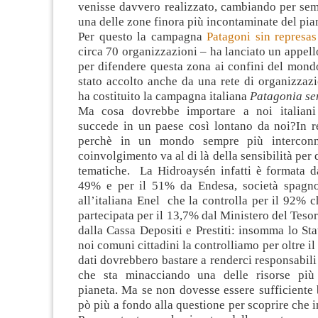
venisse davvero realizzato, cambiando per sem
una delle zone finora più incontaminate del pia
Per questo la campagna
Patagoni sin represas
circa 70 organizzazioni – ha lanciato un appell
per difendere questa zona ai confini del mond
stato accolto anche da una rete di organizzazi
ha costituito la campagna italiana
Patagonia se
Ma cosa dovrebbe importare a noi italiani
succede in un paese così lontano da noi?In re
perchè in un mondo sempre più interconn
coinvolgimento va al di là della sensibilità per
tematiche. La Hidroaysén infatti è formata d
49% e per il 51% da Endesa, società spagno
all’italiana Enel che la controlla per il 92% c
partecipata per il 13,7% dal Ministero del Tesor
dalla Cassa Depositi e Prestiti: insomma lo Stat
noi comuni cittadini la controlliamo per oltre i
dati dovrebbero bastare a renderci responsabili
che sta minacciando una delle risorse più 
pianeta. Ma se non dovesse essere sufficiente
pò più a fondo alla questione per scoprire che i