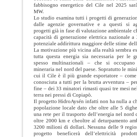
fabbisogno energetico del Cile nel 2025 sar
MW.
Lo studio esamina tutti i progetti di generazio
dalle agenzie governative e a questi si ag
progetti già in fase di valutazione ambientale c
capacità di generazione elettrica nazionale 
potenziale addirittura maggiore delle stime de
La motivazione più vicina alla realtà sembra e
tutta questa energia sia necessaria per le g
spesso multinazionali – che si occupano d
mineraria nel nord del paese. Sopratutto le mini
cui il Cile è il più grande esportatore – com
conosciuta a tutti per la brutta avventura – per
fine – dei 33 minatori rimasti quasi tre mesi ne
terra nei pressi di Copiapò.
Il progetto HidroAysén infatti non ha nulla a c
popolazione locale dato che oltre alle 5 digh
una rete per il trasporto dell’energia nel nord 
oltre 2000 km e cheoltre al deturpamento amb
3200 milioni di dollari. Nessuna delle 9 regio
progetto beneficerà dell’elettricità prodo