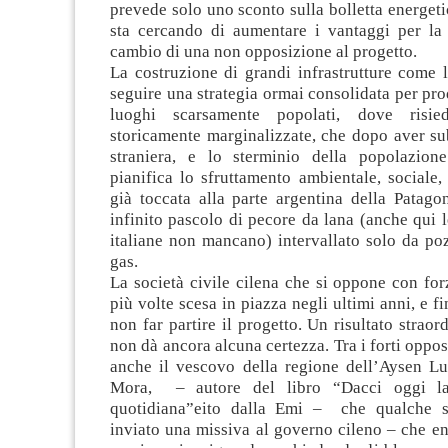
prevede solo uno sconto sulla bolletta energeti
sta cercando di aumentare i vantaggi per la
cambio di una non opposizione al progetto.
La costruzione di grandi infrastrutture come 
seguire una strategia ormai consolidata per pro
luoghi scarsamente popolati, dove risie
storicamente marginalizzate, che dopo aver su
straniera, e lo sterminio della popolazion
pianifica lo sfruttamento ambientale, sociale, 
già toccata alla parte argentina della Patago
infinito pascolo di pecore da lana (anche qui l
italiane non mancano) intervallato solo da poz
gas.
La società civile cilena che si oppone con for
più volte scesa in piazza negli ultimi anni, e fi
non far partire il progetto. Un risultato straor
non dà ancora alcuna certezza. Tra i forti oppos
anche il vescovo della regione dell’Aysen Lui
Mora, – autore del libro “Dacci oggi la
quotidiana”eito dalla Emi – che qualche s
inviato una missiva al governo cileno – che e