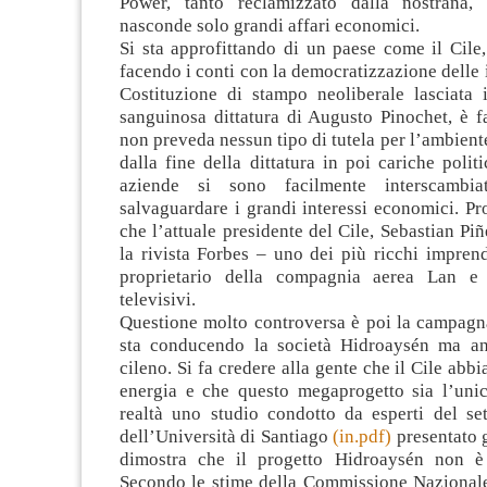
Power, tanto reclamizzato dalla nostrana, 
nasconde solo grandi affari economici.
Si sta approfittando di un paese come il Cile
facendo i conti con la democratizzazione delle i
Costituzione di stampo neoliberale lasciata i
sanguinosa dittatura di Augusto Pinochet, è f
non preveda nessun tipo di tutela per l’ambiente
dalla fine della dittatura in poi cariche politi
aziende si sono facilmente interscambia
salvaguardare i grandi interessi economici. Pro
che l’attuale presidente del Cile, Sebastian Pi
la rivista Forbes – uno dei più ricchi imprend
proprietario della compagnia aerea Lan e 
televisivi.
Questione molto controversa è poi la campagn
sta conducendo la società Hidroaysén ma an
cileno. Si fa credere alla gente che il Cile abb
energia e che questo megaprogetto sia l’unic
realtà uno studio condotto da esperti del set
dell’Università di Santiago
(in.pdf)
presentato 
dimostra che il progetto Hidroaysén non è 
Secondo le stime della Commissione Nazionale 