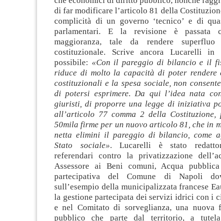
che economici di diritto pubblico, nonché ragg
di far modificare l’articolo 81 della Costituzion
complicità di un governo ‘tecnico’ e di quasi
parlamentari. E la revisione è passata 
maggioranza, tale da rendere superfluo 
costituzionale. Scrive ancora Lucarelli in
possibile:
«Con il pareggio di bilancio e il f
riduce di molto la capacità di poter rendere eff
costituzionali e la spesa sociale, non consente
di potersi esprimere. Da qui l’idea nata c
giuristi, di proporre una legge di iniziativa p
all’articolo 77 comma 2 della Costituzione, 
50mila firme per un nuovo articolo 81, che in 
netta elimini il pareggio di bilancio, come a
Stato sociale»
. Lucarelli è stato redatto
referendari contro la privatizzazione dell
Assessore ai Beni comuni, Acqua pubblic
partecipativa del Comune di Napoli dov
sull’esempio della municipalizzata francese Ea
la gestione partecipata dei servizi idrici con i 
e nel Comitato di sorveglianza, una nuova f
pubblico che parte dal territorio, a tute