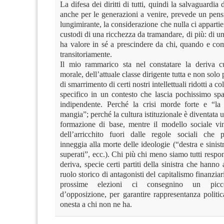
La difesa dei diritti di tutti, quindi la salvaguardia
anche per le generazioni a venire, prevede un pens
lungimirante, la considerazione che nulla ci apparti
custodi di una ricchezza da tramandare, di più: di u
ha valore in sé a prescindere da chi, quando e co
transitoriamente.
Il mio rammarico sta nel constatare la deriva cu
morale, dell’attuale classe dirigente tutta e non solo p
di smarrimento di certi nostri intellettuali ridotti a co
specifico in un contesto che lascia pochissimo spa
indipendente. Perché la crisi morde forte e “la
mangia”; perché la cultura istituzionale è diventata u
formazione di base, mentre il modello sociale vi
dell’arricchito fuori dalle regole sociali che pe
inneggia alla morte delle ideologie (“destra e sinist
superati”, ecc.). Chi più chi meno siamo tutti respon
deriva, specie certi partiti della sinistra che hanno 
ruolo storico di antagonisti del capitalismo finanziar
prossime elezioni ci consegnino un picco
d’opposizione, per garantire rappresentanza politi
onesta a chi non ne ha.