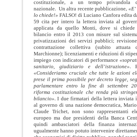
costituzionale, a un tempo privandola d
nazionale. Un altra recente pubblicazione,
«E’
lo chiede!»
FALSO! di Luciano Canfora edita da
59 cita per intero la lettera inviata al gove
applicata da quello Monti, dove si chiede 
bilancio entro il 2013 con misure sul sistema
privatizzazioni dei servizi pubblici; revision
contrattazione collettiva (subito attuata
Marchionne); licenziamenti e riduzioni di stipe
impiego con indicatori di performance
«sopratt
sanitario, giudiziario e dell’istruzione»
. 
«Consideriamo cruciale che tutte le azioni e
prese il prima possibile per decreto legge, seg
parlamentare entro la fine di settembre 
riforma costituzionale che renda più stringen
bilancio»
. I due firmatari della lettera inviata
al governo di una nazione democratica, Mario
Claude Trichet, non sono rappresentanti el
europeo ma due presidenti della Banca Cent
quindi ambasciatori della finanza inter
ugualmente hanno potuto intervenire direttamen