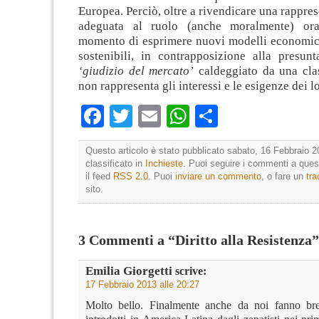
Europea. Perciò, oltre a rivendicare una rappres
adeguata al ruolo (anche moralmente) ora
momento di esprimere nuovi modelli economici
sostenibili, in contrapposizione alla presunt
‘giudizio del mercato’
caldeggiato da una clas
non rappresenta gli interessi e le esigenze dei lo
Facebook
Twitter
Email
WhatsApp
Condividi
Questo articolo è stato pubblicato sabato, 16 Febbraio 2
classificato in
Inchieste
. Puoi seguire i commenti a quest
il feed
RSS 2.0
. Puoi
inviare un commento
, o fare un
tr
sito.
3 Commenti a “Diritto alla Resistenza”
Emilia Giorgetti
scrive:
17 Febbraio 2013 alle 20:27
Molto bello. Finalmente anche da noi fanno brec