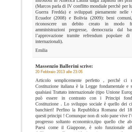
introdotti in America Latina dagli zapatisti nei pr
(Marcos parla di IV conflitto mondiale perchè per lui 
Guerra Fredda) e sviluppati pienamente nelle C
Ecuador (2008) e Bolivia (2009): beni comuni,
riconoscere un debito creato in modo fr
amministrazioni pregresse, democrazia dal b
l’approvazione tramite refrendum popolare di tu
internazionali).
Emilia
Massenzio Ballerini
scrive:
20 Febbraio 2013 alle 23:05
Articolo semplicemente perfetto , perché ci 
Costituzione italiana è la Legge fondamentale e s
qualsiasi Trattato internazionale (tipo Unione Eur
può essere in contrasto con i Principi fond
Costituzione . Lo sviluppo sociale è quello dei ci
banchieri! Perfino la Repubblica Romana del 1
questi principi ! Comunque non di solo pane vive l
progresso soltanto economico,tipo quello che ab
Paesi come il Giappone, è solo funzionale all