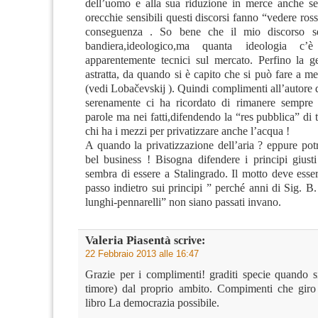
dell’uomo e alla sua riduzione in merce anche s
orecchie sensibili questi discorsi fanno “vedere ross
conseguenza . So bene che il mio discorso s
bandiera,ideologico,ma quanta ideologia c’è
apparentemente tecnici sul mercato. Perfino la 
astratta, da quando si è capito che si può fare a m
(vedi Lobačevskij ). Quindi complimenti all’autore d
serenamente ci ha ricordato di rimanere sempre
parole ma nei fatti,difendendo la “res pubblica” di t
chi ha i mezzi per privatizzare anche l’acqua !
A quando la privatizzazione dell’aria ? eppure pot
bel business ! Bisogna difendere i principi gius
sembra di essere a Stalingrado. Il motto deve esse
passo indietro sui principi ” perché anni di Sig. B. 
lunghi-pennarelli” non siano passati invano.
Valeria Piasentà
scrive:
22 Febbraio 2013 alle 16:47
Grazie per i complimenti! graditi specie quando s
timore) dal proprio ambito. Compimenti che giro 
libro La democrazia possibile.