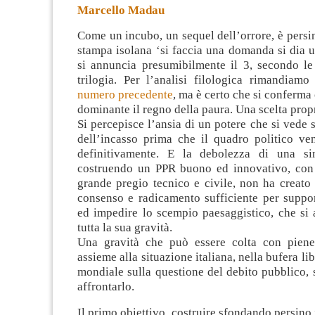
Marcello Madau
Come un incubo, un sequel dell’orrore, è persi
stampa isolana ‘si faccia una domanda si dia u
si annuncia presumibilmente il 3, secondo le 
trilogia. Per l’analisi filologica rimandiam
numero precedente
, ma è certo
che si conferma
dominante il regno della paura. Una scelta prop
Si percepisce l’ansia di un potere che si vede 
dell’incasso prima che il quadro politico ven
definitivamente. E la debolezza di una sin
costruendo un PPR buono ed innovativo, con 
grande pregio tecnico e civile, non ha creato
consenso e radicamento sufficiente per suppor
ed impedire lo scempio paesaggistico, che si 
tutta la sua gravità.
Una gravità che può essere colta con piene
assieme alla situazione italiana, nella bufera li
mondiale sulla questione del debito pubblico, 
affrontarlo.
Il primo obiettivo, costruire sfondando persino 