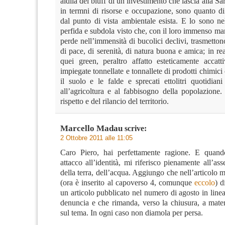
aldilà del bluff di un investimento che lascia alla Sa
in termni di risorse e occupazione, sono quanto di
dal punto di vista ambientale esista. E lo sono ne
perfida e subdola visto che, con il loro immenso ma
perde nell’immensità di bucolici declivi, trasmett
di pace, di serenità, di natura buona e amica; in rea
quei green, peraltro affatto esteticamente accatt
impiegate tonnellate e tonnallete di prodotti chimic
il suolo e le falde e sprecati ettolitri quotidian
all’agricoltura e al fabbisogno della popolazione.
rispetto e del rilancio del territorio.
Marcello Madau
scrive:
2 Ottobre 2011 alle 11:05
Caro Piero, hai perfettamente ragione. E quand
attacco all’identità, mi riferisco pienamente all’ass
della terra, dell’acqua. Aggiungo che nell’articolo 
(ora è inserito al capoverso 4, comunque
eccolo
) d
un articolo pubblicato nel numero di agosto in line
denuncia e che rimanda, verso la chiusura, a materi
sul tema. In ogni caso non diamola per persa.