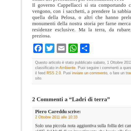
Il governo Cappellacci si sta comportando 
vengono, con i sacchetti, a prendere la sabbia
quella della Pelosa, o altri che hanno prel
monumenti della nostra storia per farne merca
residenze esclusive. Ma la terra, da rubar
preziosa.
Facebook
Twitter
Email
WhatsApp
Condividi
Questo articolo è stato pubblicato sabato, 1 Ottobre 2011
classificato in
Ambiente
. Puoi seguire i commenti a quest
il feed
RSS 2.0
. Puoi
inviare un commento
, o fare un
tr
sito.
2 Commenti a “Ladri di terra”
Piero Careddu
scrive:
2 Ottobre 2011 alle 10:33
Solo una piccola nota aggiuntiva sulla follia dei ca