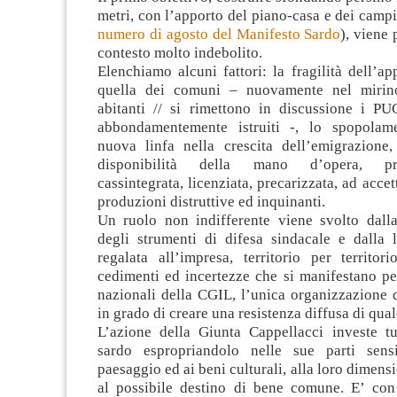
metri, con l’apporto del piano-casa e dei campi
numero di agosto del Manifesto Sardo
), viene 
contesto molto indebolito.
Elenchiamo alcuni fattori: la fragilità dell’app
quella dei comuni – nuovamente nel mirino
abitanti // si rimettono in discussione i P
abbondamentemente istruiti -, lo spopolam
nuova linfa nella crescita dell’emigrazione,
disponibilità della mano d’opera, pro
cassintegrata, licenziata, precarizzata, ad accet
produzioni distruttive ed inquinanti.
Un ruolo non indifferente viene svolto dall
degli strumenti di difesa sindacale e dalla l
regalata all’impresa, territorio per territor
cedimenti ed incertezze che si manifestano per
nazionali della CGIL, l’unica organizzazione 
in grado di creare una resistenza diffusa di qual
L’azione della Giunta Cappellacci investe tut
sardo espropriandolo nelle sue parti sensi
paesaggio ed ai beni culturali, alla loro dimens
al possibile destino di bene comune. E’ con