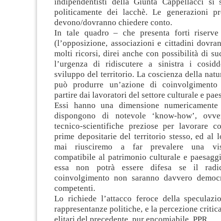
indipendentisti della Giunta Cappellacci si 
politicamente dei lacchè. Le generazioni pr
devono/dovranno chiedere conto.
In tale quadro – che presenta forti riserve d
(l’opposizione, associazioni e cittadini dovra
molti ricorsi, direi anche con possibilità di su
l’urgenza di ridiscutere a sinistra i cosidd
sviluppo del territorio. La coscienza della natur
può produrre un’azione di coinvolgimento
partire dai lavoratori del settore culturale e pae
Essi hanno una dimensione numericamente s
dispongono di notevole ‘know-how’, ovve
tecnico-scientifiche preziose per lavorare c
prime depositarie del territorio stesso, ed al l
mai riusciremo a far prevalere una vis
compatibile al patrimonio culturale e paesaggis
essa non potrà essere difesa se il radi
coinvolgimento non saranno davvero democra
competenti.
Lo richiede l’attacco feroce della speculazi
rappresentanze politiche, e la percezione critica
elitari del precedente, pur encomiabile, PPR.