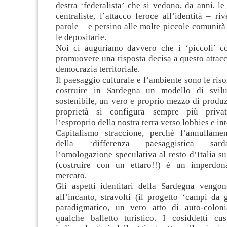
destra ‘federalista’ che si vedono, da anni, le
centraliste, l’attacco feroce all’identità – ri
parole – e persino alle molte piccole comunità
le depositarie.
Noi ci auguriamo davvero che i ‘piccoli’ c
promuovere una risposta decisa a questo attac
democrazia territoriale.
Il paesaggio culturale e l’ambiente sono le riso
costruire in Sardegna un modello di svil
sostenibile, un vero e proprio mezzo di produ
proprietà si configura sempre più priva
l’esproprio della nostra terra verso lobbies e int
Capitalismo straccione, perchè l’annullame
della ‘differenza paesaggistica sard
l’omologazione speculativa al resto d’Italia su
(costruire con un ettaro!!) è un imperdona
mercato.
Gli aspetti identitari della Sardegna vengo
all’incanto, stravolti (il progetto ‘campi da
paradigmatico, un vero atto di auto-coloni
qualche balletto turistico. I cosiddetti cus