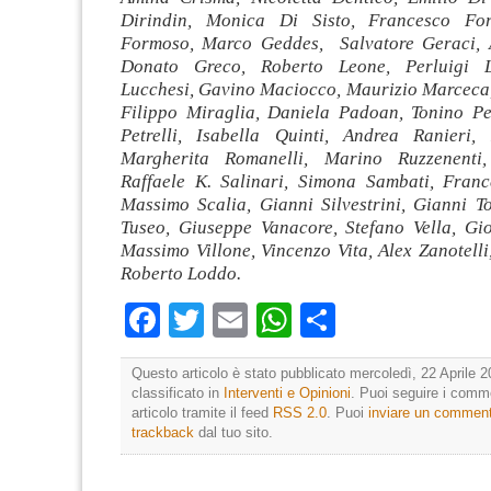
Dirindin, Monica Di Sisto, Francesco Fora
Formoso, Marco Geddes, Salvatore Geraci, A
Donato Greco, Roberto Leone, Perluigi L
Lucchesi, Gavino Maciocco, Maurizio Marceca
Filippo Miraglia, Daniela Padoan, Tonino P
Petrelli, Isabella Quinti, Andrea Ranieri,
Margherita Romanelli, Marino Ruzzenenti,
Raffaele K. Salinari, Simona Sambati, Fran
Massimo Scalia, Gianni Silvestrini, Gianni T
Tuseo, Giuseppe Vanacore, Stefano Vella, Gi
Massimo Villone, Vincenzo Vita, Alex Zanotelli,
Roberto Loddo.
Facebook
Twitter
Email
WhatsApp
Condividi
Questo articolo è stato pubblicato mercoledì, 22 Aprile 2
classificato in
Interventi e Opinioni
. Puoi seguire i comm
articolo tramite il feed
RSS 2.0
. Puoi
inviare un commen
trackback
dal tuo sito.