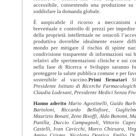
accessibile, consentendo una produzione su 
soddisfare la domanda globale.
È auspicabile il ricorso a meccanismi d
brevettuale e controllo di prezzi per impedire
della proprietà intellettuale ne ostacoli l’acce
produttiva dovrebbe idealmente essere diff
mondo per mitigare il rischio di spinte nazi
condivisione trasparente di informazioni sui br
relativi alle sperimentazioni cliniche e sui con
nella fase di Ricerca e Sviluppo saranno f
proteggere la salute pubblica comune e per fav
sostenibile al vaccino.
Primi firmatari
S
Presidente Istituto di Ricerche Farmacologic
Claudia Lodesani, Presidente Medici Senza Fro
Hanno aderito
Mario Agostinelli, Guido Barb
Bartoloni, Riccardo Bellofiore, Gugliel
Maurizio Bonati, Zeno Bisoffi, Aldo Bonomi, M
Panilla, Duccio Campagnoli, Vittorio Capec
Castelli, Ivan Cavicchi, Marco Chiesara, Vir
Amina Crisma, Nicoletta Dentico, Emilio Di