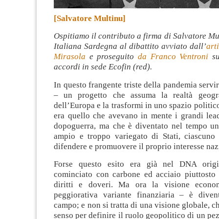
[Salvatore Multinu]
Ospitiamo il contributo a firma di Salvatore Mul
Italiana Sardegna al dibattito avviato dall’
art
Mirasola
e proseguito
da Franco Ventroni
su
accordi in sede Ecofin (red).
In questo frangente triste della pandemia serv
– un progetto che assuma la realtà geogra
dell’Europa e la trasformi in uno spazio politi
era quello che avevano in mente i grandi lea
dopoguerra, ma che è diventato nel tempo u
ampio e troppo variegato di Stati, ciascuno 
difendere e promuovere il proprio interesse naz
Forse questo esito era già nel DNA origi
cominciato con carbone ed acciaio piuttosto 
diritti e doveri. Ma ora la visione econom
peggiorativa variante finanziaria – è diven
campo; e non si tratta di una visione globale, c
senso per definire il ruolo geopolitico di un pe