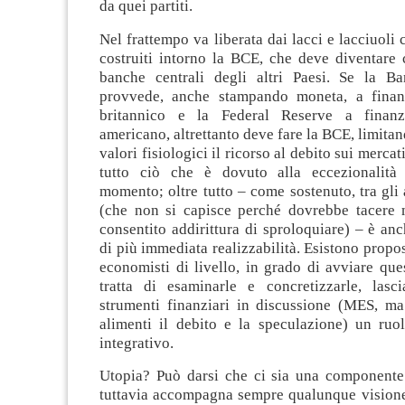
da quei partiti.
Nel frattempo va liberata dai lacci e lacciuoli 
costruiti intorno la BCE, che deve diventare 
banche centrali degli altri Paesi. Se la B
provvede, anche stampando moneta, a finanz
britannico e la Federal Reserve a finanz
americano, altrettanto deve fare la BCE, limitan
valori fisiologici il ricorso al debito sui merc
tutto ciò che è dovuto alla eccezionalità 
momento; oltre tutto – come sostenuto, tra gli a
(che non si capisce perché dovrebbe tacere 
consentito addirittura di sproloquiare) – è an
di più immediata realizzabilità. Esistono propos
economisti di livello, in grado di avviare que
tratta di esaminarle e concretizzarle, lasci
strumenti finanziari in discussione (MES, ma
alimenti il debito e la speculazione) un ruo
integrativo.
Utopia? Può darsi che ci sia una componente 
tuttavia accompagna sempre qualunque visione