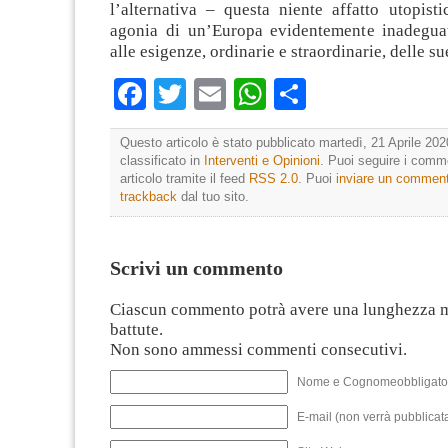
l’alternativa – questa niente affatto utopist
agonia di un’Europa evidentemente inadegua
alle esigenze, ordinarie e straordinarie, delle s
Facebook
Twitter
Email
WhatsApp
Condividi
Questo articolo è stato pubblicato martedì, 21 Aprile 202
classificato in
Interventi e Opinioni
. Puoi seguire i comm
articolo tramite il feed
RSS 2.0
. Puoi
inviare un commen
trackback
dal tuo sito.
Scrivi un commento
Ciascun commento potrà avere una lunghezza 
battute.
Non sono ammessi commenti consecutivi.
Nome e Cognomeobbligato
E-mail (non verrà pubblicata