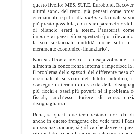
questo livello: MES, SURE, Eurobond, Recover
ultimi sono, del resto, già pensati come prov
eccezionali rispetto alla
routine
alla quale si vo
più presto possibile, con i suoi parametri ordolib
di bilancio eretti a totem, l’austerità co
imporre ai paesi più scapestrati (pur rilevando
la sua sostanziale inutilità anche sotto il
meramente economico-finanziario).
Non si affronta invece – consapevolmente – 
alimenta la concorrenza interna e impedisce la s
il problema dello
spread
, del differente peso c
nazionali il servizio del debito pubblico,
consegue in termini di crescita delle disuguag
più ricchi e paesi più poveri; né il problema de
fiscali, anch’esse foriere di concorrenzi
disuguaglianza.
Bene, se questi due temi restano fuori dal di
anche in questo frangente che vede tutti i Paes
un
nemico
comune, significa che davvero ques
riformabile, e che gli europeisti devono impegna