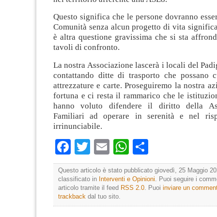
Questo significa che le persone dovranno esse
Comunità senza alcun progetto di vita signific
è altra questione gravissima che si sta affron
tavoli di confronto.
La nostra Associazione lascerà i locali del Padi
contattando ditte di trasporto che possano cu
attrezzature e carte. Proseguiremo la nostra azi
fortuna e ci resta il rammarico che le istituzio
hanno voluto difendere il diritto della As
Familiari ad operare in serenità e nel ris
irrinunciabile.
Facebook
Twitter
Email
WhatsApp
Condividi
Questo articolo è stato pubblicato giovedì, 25 Maggio 20
classificato in
Interventi e Opinioni
. Puoi seguire i comm
articolo tramite il feed
RSS 2.0
. Puoi
inviare un commen
trackback
dal tuo sito.