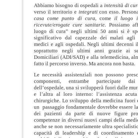
Abbiamo bisogno di ospedali a
intensità di cu
verso il territorio e
integrati
con esso. Person
casa come punto di cura
, come
il luogo 
ricevute/erogate cure sanitarie
. Possiamo af
luogo di cura” negli ultimi 50 anni si è s
significativo dal capezzale dei malati agli
medici e agli ospedali. Negli ultimi decenni i
soprattutto negli ultimi anni grazie ai s
Domiciliari (ADI/SAD) e alla telemedicina, al
fatto il percorso inverso. Ma ancora non basta.
Le necessità assistenziali non possono pres
componenti, entrambe partecipate dai p
dell’ospedale, una si svilupperà fuori dalle mur
e l’altra al loro interno: l’assistenza acut
chirurgiche. Lo sviluppo della medicina fuori 
un passaggio fondamentale dovrebbe essere la 
dei pazienti da parte di nuove figure prof
competenze in diversi nuovi campi della medici
anche se non necessariamente ultra specialist
capacità di leadership e di coordinamento d