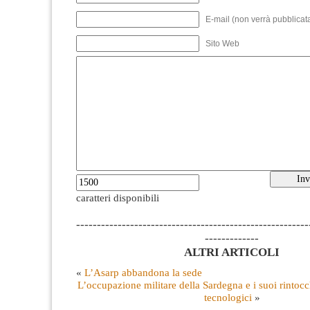
E-mail (non verrà pubblicata
Sito Web
caratteri disponibili
--------------------------------------------------------
-------------
ALTRI ARTICOLI
«
L’Asarp abbandona la sede
L’occupazione militare della Sardegna e i suoi rintocc
tecnologici
»