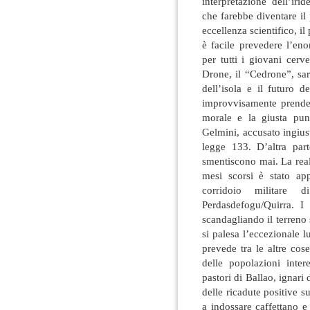
interpretazione dell’iri
che farebbe diventare il
eccellenza scientifico, i
è facile prevedere l’eno
per tutti i giovani cerv
Drone, il “Cedrone”, sa
dell’isola e il futuro d
improvvisamente prende
morale e la giusta pun
Gelmini, accusato ingius
legge 133. D’altra pa
smentiscono mai. La real
mesi scorsi è stato ap
corridoio militar
Perdasdefogu/Quirra. I
scandagliando il terreno s
si palesa l’eccezionale 
prevede tra le altre cos
delle popolazioni inter
pastori di Ballao, ignari 
delle ricadute positive su
a indossare caffettano e 