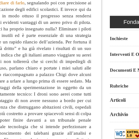
iare di farlo
, segnalando poi con precisione ai
icazione degli edifici scolastici. E invece qui da
la in modo ottuso il progresso senza rendersi
Fondaz
i evidenti vantaggi di un aereo privo di pilota.
i ha proprio insegnato nulla? Eliminare i piloti
i inutili ed è parte essenziale di una strategia
Inchieste
 un rapido rilancio dell’azienda. Per fortuna il
 dritto” e ha già rivelato i risultati di un suo
Interventi E O
indica che gli italiani amano viaggiare su aerei
i non tollererà che si cerchi di impedirgli di
uso, parlano chiaro e portate i miei saluti alle
Documenti E M
ato riaccompagnato a palazzo Chigi dove alcuni
are a urlare a lungo prima di essere sedato. Ma
Rubriche
taggi della sperimentazione in oggetto da un
itamente tecnico: I droni sono aerei come tutti
Articoli
antaggio di non avere nessuno a bordo per cui
nza che distruggano abitazioni civili, ospedali
iù costretto a provare spiacevoli sensi di colpa
Archivio
poter finire davanti a un tribunale penale
iale tecnologia che si intende perfezionare a
noscimento dei talebani grazie all’analisi e