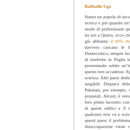
Raffaello Ugo
Siamo un popolo di incont
ricerca e poi quando un’e
modo di perfezionare ques
da noi a Quirra, ecco ch
già abbiamo
il 60% del
davvero cascano le b
Democratico, sempre luci
di trasferire in Puglia 
presentando subito un’i
questo non accadesse. Epp
scienza. Altri paesi dedic
tangibili. Dispiace di
Pakistan, per esempio, 
preparati. Alcuni, è ver
loro primo incontro con 
di questi edifici e l
qualcuno non va a scav
questi paesi il problem
disoccupazione viene r