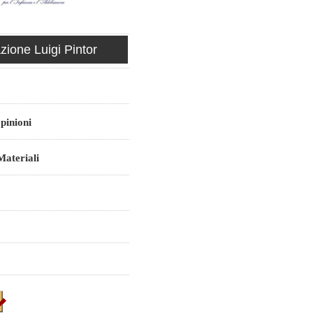
ione Luigi Pintor
pinioni
ateriali