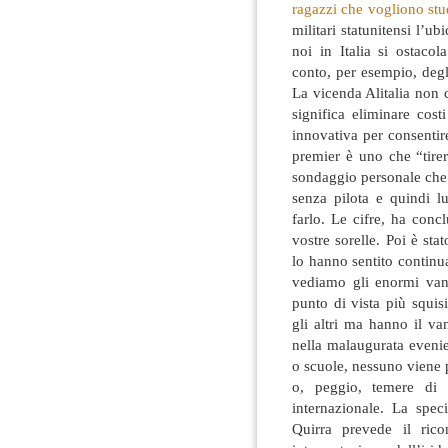
ragazzi che vogliono stud
militari statunitensi l’ub
noi in Italia si ostaco
conto, per esempio, degl
La vicenda Alitalia non c
significa eliminare cost
innovativa per consentire
premier è uno che “tirerà
sondaggio personale che 
senza pilota e quindi lu
farlo. Le cifre, ha concl
vostre sorelle. Poi è st
lo hanno sentito continu
vediamo gli enormi van
punto di vista più squis
gli altri ma hanno il v
nella malaugurata evenie
o scuole, nessuno viene p
o, peggio, temere di 
internazionale. La spec
Quirra prevede il rico