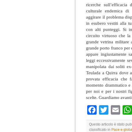
ricerche sull’efficacia 
culturale endemica di
aggirare il problema dis
in esubero vestiti alla t
con alti punteggi. Si 
circuito virtuoso che l
grande vetrina militare
grande porto franco per 
appare ingiustamente sa
leggi eccessivamente se
manipolata dai soliti ex
Teulada a Quirra dove ar
provata efficacia che f
momento drammatico e st
per noi e per i nostri f
scelte. Guardiamo avanti 
Faceboo
Twitte
Em
Questo articolo è stato pu
classificato in
Pace e globa