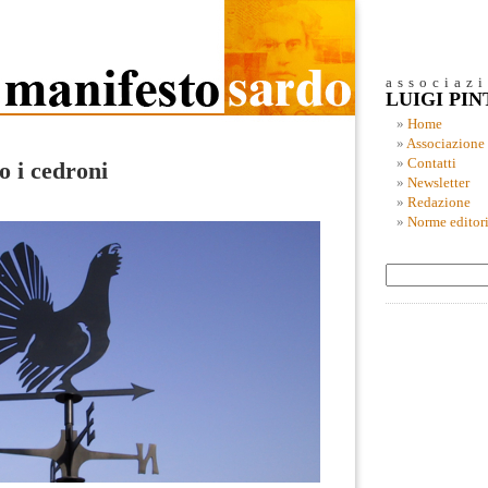
associaz
LUIGI PI
Home
Associazione
Contatti
o i cedroni
Newsletter
Redazione
Norme editori