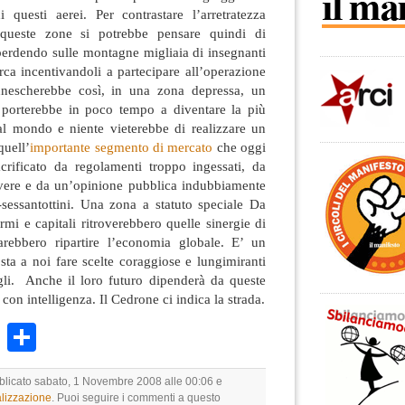
di questi aerei. Per contrastare l’arretratezza
 queste zone si potrebbe pensare quindi di
perdendo sulle montagne migliaia di insegnanti
urca incentivandoli a partecipare all’operazione
innescherebbe così, in una zona depressa, un
a porterebbe in poco tempo a diventare la più
 al mondo e niente vieterebbe di realizzare un
quell’
importante segmento di mercato
che oggi
crificato da regolamenti troppo ingessati, da
vere e da un’opinione pubblica indubbiamente
-sessantottini. Una zona a statuto speciale Da
mi e capitali ritroverebbero quelle sinergie di
arebbero ripartire l’economia globale. E’ un
a a noi fare scelte coraggiose e lungimiranti
igli. Anche il loro futuro dipenderà da queste
con intelligenza. Il Cedrone ci indica la strada.
k
r
ail
WhatsApp
Condividi
bblicato sabato, 1 Novembre 2008 alle 00:06 e
lizzazione
. Puoi seguire i commenti a questo