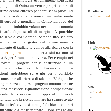
de. E’ una tecnologia estremamente sofisticata
 poligono di Quirra un vero e proprio centro di
l primo centro europeo per aerei senza pilota. Ed
Direttore
rme capacità di attrazione di un centro simile
Roberto Lod
elli europei e mondiali. Il Centro Europeo del
rebbe un indubbio volano per tutta l’economia
ei sardi, dopo secoli di marginalità, potrebbe
re il volo col Cedrone. Sarebbe uno schiaffo
izione per i denigratori del povero ministro
Link
tamente di tagliare le gambe alla ricerca con la
rte
certi giornali
di una certa sinistra non si
tà è, per fortuna, ben diversa. Per esempio nei
provato il progetto per la costruzione di un
e di volo che va da Decimomannu a
 droni andrebbero su e giù per il corridoio
ottostante alla ricerca di talebani. Ed è qui che
lungimiranza di questo progetto multiforme che
Sito
e una massiccia riqualificazione occupazionale
Accedi
essate dal corridoio. Purtroppo alcuni ruvidi
del fatto che la ricerca militare ha sempre avuto
lla società civile, si sono già dichiarati contrari
turbante e a far partecipare il loro gregge alle