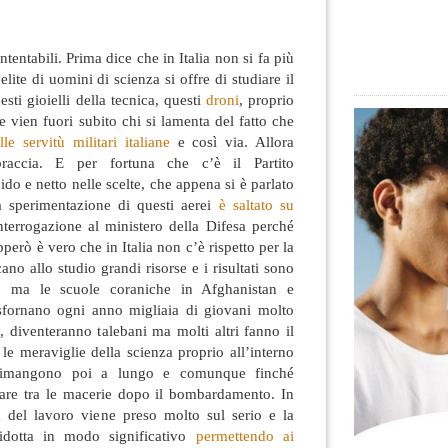
entabili. Prima dice che in Italia non si fa più
lite di uomini di scienza si offre di studiare il
ti gioielli della tecnica, questi
droni
, proprio
e vien fuori
subito chi si lamenta del fatto che
le servitù militari italiane
e così via. Allora
raccia. E per fortuna che c’è il Partito
do e netto nelle scelte, che appena si è parlato
la sperimentazione di questi aerei
è saltato su
nterrogazione al ministero della Difesa perché
erò è vero che in Italia non c’è rispetto per la
ano allo studio grandi risorse e i risultati sono
rlo ma le scuole coraniche in Afghanistan e
sfornano ogni anno migliaia di giovani molto
o, diventeranno talebani ma molti altri fanno il
le meraviglie della scienza proprio all’interno
ì rimangono poi a lungo e comunque finché
are tra le macerie dopo il bombardamento. In
a del lavoro viene preso molto sul serio e la
idotta in modo significativo
permettendo ai