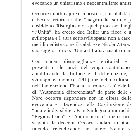
evocando un unitarismo e neocentralismo antist
Occorre infatti capire e conoscere, che al di là
e becera retorica sulle “magnifiche sorti e p
cosiddetto Risorgimento, quel processo lungi
“l’Unità”, ha creato due Italie: una ricca e 
sviluppata e l’altra sottosviluppata: non a caso
meridionalista come il calabrese Nicola Zitara, 
suo saggio storico: ”Unità d’Italia: nascita di u
Con immani disuguaglianze territoriali e d
presenti e che anzi, nel tempo continuano
amplificando la forbice e il differenziale,
sviluppo economico (PIL) me nella cultura, n
nell’innovazione. Ebbene, a fronte ci ciò e dell
di “Autonomia differenziata” da parte delle 
Nord occorre rispondere non in difesa dell
evocando e rifacendosi alla Costituzione d
“una e indivisibile”. E in Sardegna a un rachi
“Regionalismo” e “Autonomismo”: merce orma
scaduta da decenni. Occorre andare in atta
intendo, rivendicando un nuovo Statuto sp