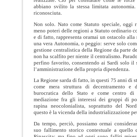
realizzate. Ciò per con­statare come le forze
abbiano svilito la stessa limitata autonomia.
riconosciuta.
Non solo. Nato come Statuto speciale, oggi ri
meno poteri delle regioni a Statuto ordinario co
e di fatto, rappresenta oramai un ostacolo alla 
una vera Autonomia, o peggio: serve solo come
gestione centralistica della Regione da parte de
non ha scalfito per niente il centralismo. Parad
perfino favorito, consentendo ai Sardi solo il
l’amministrazione della propria dipendenza.
La Regione sarda di fatto, in questi 75 anni di s
come mera struttura di decentramento e di
burocratica dello Stato e come centro di
mediazione fra gli interessi dei gruppi di po
rapina neocolonialista, soprattutto del Nor
questo è la vicenda della industrializzazione pe
Da tempo, perciò, possiamo ormai considera
suo fallimento storico contestuale a quello d
Rinascita: ma fino ad oggi sono falliti mise