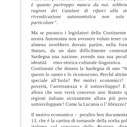
è quanto purtroppo manca da noi. sebben
ragioni dei Catalani di rifarci alla s
rivendicazione autonomistica non sol
particolare”
.
Ma se puranco i legislatori della Costituente
nostra Autonomia non avessero voluto tener con
almeno avrebbero dovuto partire, nella form
Statuto, da un dato difficilmente contesta
Sardegna una nazione, avendo una sua peculi
identità etno-storica-culturale-linguistic
Costituenti che dotano la Sardegna di uno “St
questo lo sanno e lo riconoscono. Perché altrim
speciale all’Isola? Per motivi econo­mici?
povertà, l’arretratezza e il sottosviluppo? 
allora che non verrà concesso uno Statuto s
regioni italiane sicuramente allora più pove
sottosviluppate? Come la Lucania o l’Abruzzo?
Il motivo economico – peraltro ben documentat
13, che è la cartina di tornasole della scelta po
italiano col concorso della Regione, di