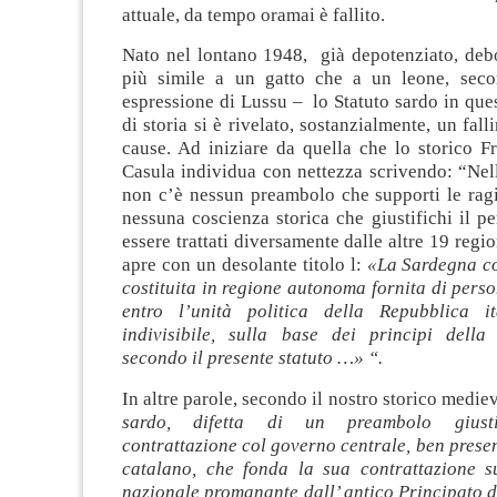
attuale, da tempo oramai è fallito.
Nato nel lontano 1948, già depotenziato, debo
più simile a un gatto che a un leone, seco
espressione di Lussu – lo Statuto sardo in ques
di storia si è rivelato, sostanzialmente, un fal
cause. Ad iniziare da quella che lo storico F
Casula individua con nettezza scrivendo: “Nel
non c’è nessun preambolo che supporti le ragi
nessuna coscienza storica che giustifichi il 
essere trattati diversamente dalle altre 19 regio
apre con un desolante titolo l:
«La Sardegna co
costituita in regione autonoma fornita di perso
entro l’unità politica della Repubblica i
indivisibile, sulla base dei principi del­la
secondo il presente statuto …» “.
In altre parole, secondo il nostro storico mediev
sardo, difetta di un preambolo giustif
contrattazione col governo centrale, ben presen
catalano, che fonda la sua contrattazione su
nazionale promanante dall’ antico Principato 