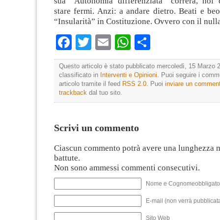
sua “Autonomia differenziata” correrà, noi
stare fermi. Anzi: a andare dietro. Beati e beo
“Insularità” in Costituzione. Ovvero con il null
Facebook
Twitter
Email
WhatsApp
Condividi
Questo articolo è stato pubblicato mercoledì, 15 Marzo 2
classificato in
Interventi e Opinioni
. Puoi seguire i comm
articolo tramite il feed
RSS 2.0
. Puoi
inviare un commen
trackback
dal tuo sito.
Scrivi un commento
Ciascun commento potrà avere una lunghezza 
battute.
Non sono ammessi commenti consecutivi.
Nome e Cognomeobbligato
E-mail (non verrà pubblicata
Sito Web